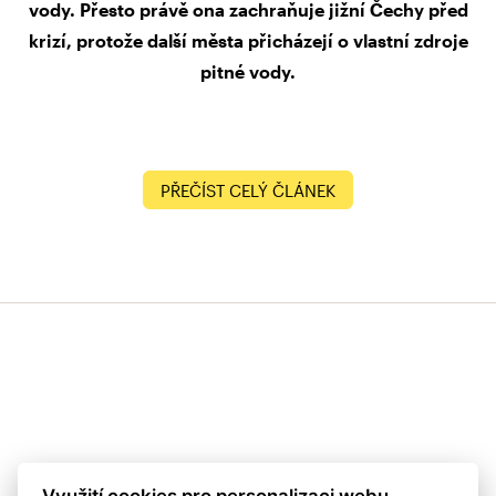
vody. Přesto právě ona zachraňuje jižní Čechy před
krizí, protože další města přicházejí o vlastní zdroje
pitné vody.
PŘEČÍST CELÝ ČLÁNEK
Využití cookies pro personalizaci webu