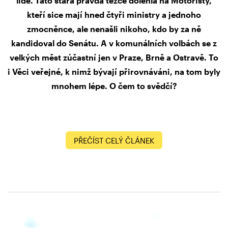
lidé. Tato stará pravda těžce dolehla na Motoristy,
kteří sice mají hned čtyři ministry a jednoho
zmocněnce, ale nenašli nikoho, kdo by za ně
kandidoval do Senátu. A v komunálních volbách se z
velkých měst zúčastní jen v Praze, Brně a Ostravě. To
i Věci veřejné, k nimž bývají přirovnáváni, na tom byly
mnohem lépe. O čem to svědčí?
PŘEČÍST CELÝ ČLÁNEK