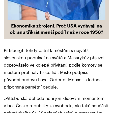
Ekonomika zbrojení. Proč USA vydávají na
obranu třikrát menší podíl než v roce 1956?
Pittsburgh tehdy patřil k městům s největší
slovenskou populací na světě a Masarykův příjezd
doprovázelo velkolepé přivítání; podle komory se
městem prohnaly tisíce lidí. Místo podpisu –
původní budovu Loyal Order of Moose – dodnes
připomíná pamětní cedule.
„Pittsburská dohoda není jen klíčovým momentem
v boji České republiky za svobodu, ale také součástí
pokračujícího úsilí Spojených států o prosazování