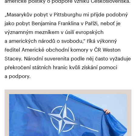
americké politiky o podpoře vzniku Československa.
„Masarykův pobyt v Pittsburghu mi přijde podobný
jako pobyt Benjamina Franklina v Paříži, neboť je
významným mezníkem v úsilí evropských
a amerických národů o svobodu,“ říká výkonný
ředitel Americké obchodní komory v ČR Weston
Stacey. Národní suverenita podle něj často vyžaduje
překročení státních hranic kvůli získání pomoci
a podpory.