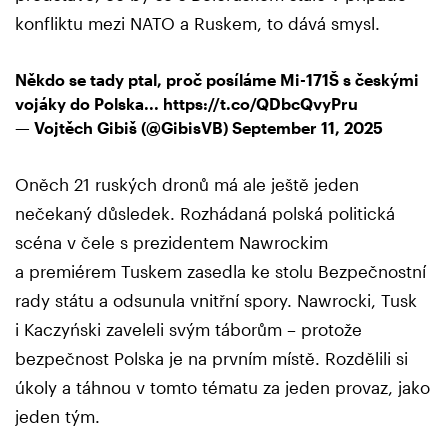
konfliktu mezi NATO a Ruskem, to dává smysl.
Někdo se tady ptal, proč posíláme Mi-171Š s českými
vojáky do Polska...
https://t.co/QDbcQvyPru
— Vojtěch Gibiš (@GibisVB)
September 11, 2025
Oněch 21 ruských dronů má ale ještě jeden
nečekaný důsledek. Rozhádaná polská politická
scéna v čele s prezidentem Nawrockim
a premiérem Tuskem zasedla ke stolu Bezpečnostní
rady státu a odsunula vnitřní spory. Nawrocki, Tusk
i Kaczyński zaveleli svým táborům – protože
bezpečnost Polska je na prvním místě. Rozdělili si
úkoly a táhnou v tomto tématu za jeden provaz, jako
jeden tým.