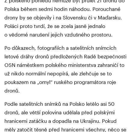
Z polského pohledu nemůže být průlet 21 dronů do
Polska během sedmi hodin náhodou. Porouchané
drony by se objevily i na Slovensku či v Maďarsku.
Poláci proto tvrdí, že se zcela jasně jednalo
o vědomé narušení jejich vzdušného prostoru.
Po důkazech, fotografiích a satelitních snímcích
letové dráhy dronů předložených Radě bezpečnosti
OSN náměstkem polského ministerstva zahraničí to
už nikdo normální nepopírá, ale zlehčuje se to
poukazem na „omyl“ ruského programátora roje
dronů.
Podle satelitních snímků na Polsko letělo asi 50
dronů, ale větší polovina udělala před polskými
hranicemi zatáčku a dopadla na Ukrajinu. Pokud
měly zatočit těsně před hranicemi všechny, něco se