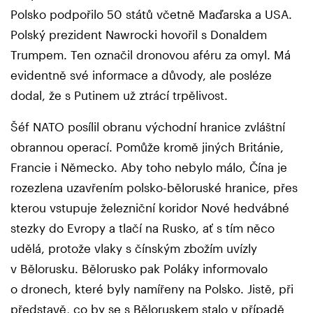
Polsko podpořilo 50 států včetně Maďarska a USA.
Polský prezident Nawrocki hovořil s Donaldem
Trumpem. Ten označil dronovou aféru za omyl. Má
evidentně své informace a důvody, ale posléze
dodal, že s Putinem už ztrácí trpělivost.
Šéf NATO posílil obranu východní hranice zvláštní
obrannou operací. Pomůže kromě jiných Británie,
Francie i Německo. Aby toho nebylo málo, Čína je
rozezlena uzavřením polsko-běloruské hranice, přes
kterou vstupuje železniční koridor Nové hedvábné
stezky do Evropy a tlačí na Rusko, ať s tím něco
udělá, protože vlaky s čínským zbožím uvízly
v Bělorusku. Bělorusko pak Poláky informovalo
o dronech, které byly namířeny na Polsko. Jistě, při
představě, co by se s Běloruskem stalo v případě