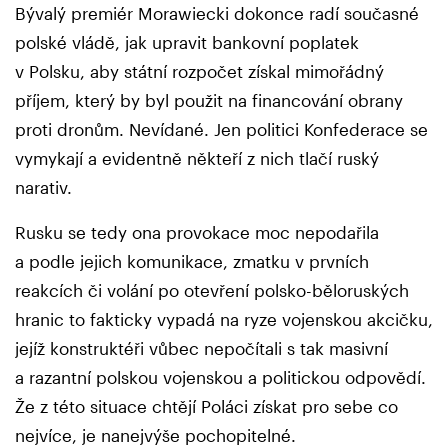
Bývalý premiér Morawiecki dokonce radí současné
polské vládě, jak upravit bankovní poplatek
v Polsku, aby státní rozpočet získal mimořádný
příjem, který by byl použit na financování obrany
proti dronům. Nevídané. Jen politici Konfederace se
vymykají a evidentně někteří z nich tlačí ruský
narativ.
Rusku se tedy ona provokace moc nepodařila
a podle jejich komunikace, zmatku v prvních
reakcích či volání po otevření polsko-běloruských
hranic to fakticky vypadá na ryze vojenskou akcičku,
jejíž konstruktéři vůbec nepočítali s tak masivní
a razantní polskou vojenskou a politickou odpovědí.
Že z této situace chtějí Poláci získat pro sebe co
nejvíce, je nanejvýše pochopitelné.