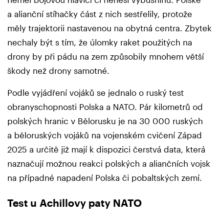
a alianční stíhačky část z nich sestřelily, protože
měly trajektorii nastavenou na obytná centra. Zbytek
nechaly být s tím, že úlomky raket použitých na
drony by při pádu na zem způsobily mnohem větší
škody než drony samotné.
Podle vyjádření vojáků se jednalo o ruský test
obranyschopnosti Polska a NATO. Pár kilometrů od
polských hranic v Bělorusku je na 30 000 ruských
a běloruských vojáků na vojenském cvičení Západ
2025 a určitě již mají k dispozici čerstvá data, která
naznačují možnou reakci polských a aliančních vojsk
na případné napadení Polska či pobaltských zemí.
Test u Achillovy paty NATO