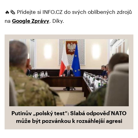
🔥🗞️ Přidejte si INFO.CZ do svých oblíbených zdrojů
na
Google Zprávy
. Díky.
Putinův „polský test“: Slabá odpověď NATO
může být pozvánkou k rozsáhlejší agresi