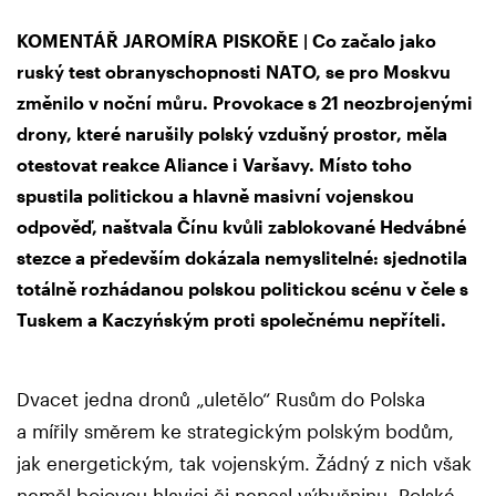
KOMENTÁŘ JAROMÍRA PISKOŘE | Co začalo jako
ruský test obranyschopnosti NATO, se pro Moskvu
změnilo v noční můru. Provokace s 21 neozbrojenými
drony, které narušily polský vzdušný prostor, měla
otestovat reakce Aliance i Varšavy. Místo toho
spustila politickou a hlavně masivní vojenskou
odpověď, naštvala Čínu kvůli zablokované Hedvábné
stezce a především dokázala nemyslitelné: sjednotila
totálně rozhádanou polskou politickou scénu v čele s
Tuskem a Kaczyńským proti společnému nepříteli.
Dvacet jedna dronů „uletělo“ Rusům do Polska
a mířily směrem ke strategickým polským bodům,
jak energetickým, tak vojenským. Žádný z nich však
neměl bojovou hlavici či nenesl výbušninu. Polské