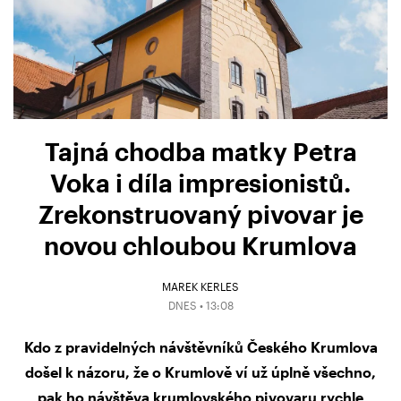
Tajná chodba matky Petra
Voka i díla impresionistů.
Zrekonstruovaný pivovar je
novou chloubou Krumlova
MAREK KERLES
DNES • 13:08
Kdo z pravidelných návštěvníků Českého Krumlova
došel k názoru, že o Krumlově ví už úplně všechno,
pak ho návštěva krumlovského pivovaru rychle