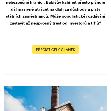
nebezpečné hranici. Babišův kabinet přesto plánuje
dál masivně utrácet na dluh za důchody a platy
státních zaměstnanců. Může populistické rozdávání
zastavit až neúprosný trest od investorů a trhů?
PŘEČÍST CELÝ ČLÁNEK