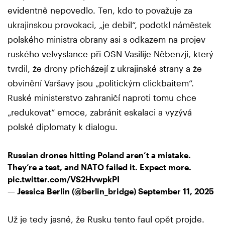
evidentně nepovedlo. Ten, kdo to považuje za
ukrajinskou provokaci, „je debil“, podotkl náměstek
polského ministra obrany asi s odkazem na projev
ruského velvyslance při OSN Vasilije Něbenzji, který
tvrdil, že drony přicházejí z ukrajinské strany a že
obvinění Varšavy jsou „politickým clickbaitem“.
Ruské ministerstvo zahraničí naproti tomu chce
„redukovat“ emoce, zabránit eskalaci a vyzývá
polské diplomaty k dialogu.
Russian drones hitting Poland aren’t a mistake.
They’re a test, and NATO failed it. Expect more.
pic.twitter.com/VS2HvwpkPI
— Jessica Berlin (@berlin_bridge)
September 11, 2025
Už je tedy jasné, že Rusku tento faul opět projde.