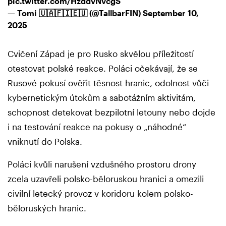
pic.twitter.com/HzddvNvcgS
— Tomi 🇺🇦🇫🇮🇪🇺 (@TallbarFIN)
September 10,
2025
Cvičení Západ je pro Rusko skvělou příležitostí
otestovat polské reakce. Poláci očekávají, že se
Rusové pokusí ověřit těsnost hranic, odolnost vůči
kybernetickým útokům a sabotážním aktivitám,
schopnost detekovat bezpilotní letouny nebo dojde
i na testování reakce na pokusy o „náhodné“
vniknutí do Polska.
Poláci kvůli narušení vzdušného prostoru drony
zcela uzavřeli polsko-běloruskou hranici a omezili
civilní letecký provoz v koridoru kolem polsko-
běloruských hranic.