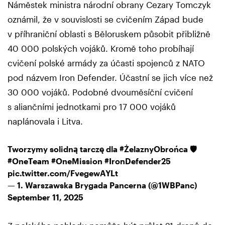
Náměstek ministra národní obrany Cezary Tomczyk
oznámil, že v souvislosti se cvičením Západ bude
v příhraniční oblasti s Běloruskem působit přibližně
40 000 polských vojáků. Kromě toho probíhají
cvičení polské armády za účasti spojenců z NATO
pod názvem Iron Defender. Účastní se jich více než
30 000 vojáků. Podobné dvouměsíční cvičení
s aliančními jednotkami pro 17 000 vojáků
naplánovala i Litva.
Tworzymy solidną tarczę dla
#ŻelaznyObrońca
🛡️
#OneTeam
#OneMission
#IronDefender25
pic.twitter.com/FvegewAYLt
— 1. Warszawska Brygada Pancerna (@1WBPanc)
September 11, 2025