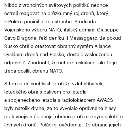
Nikdo z vrcholných světových politiků nechce
ostřeji reagovat na průzkumný roj dronů, který
v Polsku poničil jednu střechu. Předseda
Vojenského výboru NATO, italský admirál Giuseppe
Cavo Dragone, řekl deníku Il Messaggero, že pokud
Rusko chtělo otestovat obranný systém Aliance
vysláním dronů nad Polsko, dostalo zaslouženou
odpověď. Zhodnotil, že nehrozí eskalace, ale že je
třeba posílit obranu NATO.
S tím se dá souhlasit, protože vzlet stíhaček,
leteckého obra s palivem pro letadla
a spojeneckého letadla s radiolokátorem AWACS
byly natolik drahé, že to vyvolalo oprávněné hlasy
po levnější a účinnější obraně proti možným náletům
levných dronů. Poláci si uvědomují, že obrana jejich