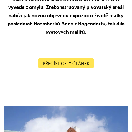
vyvede z omylu. Zrekonstruovaný pivovarský areál
nabízí jak novou objevnou expozici o životě matky
posledních Rožmberků Anny z Rogendorfu, tak díla
světových malířů.
PŘEČÍST CELÝ ČLÁNEK