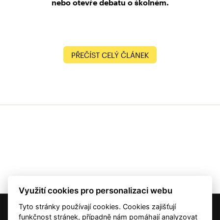
nebo otevře debatu o školném.
PŘEČÍST CELÝ ČLÁNEK
Využití cookies pro personalizaci webu
Tyto stránky používají cookies. Cookies zajišťují
© 2001 — 2026 Copyright CMI News a dodavatelé obsahu. |
Cookies
funkčnost stránek, případně nám pomáhají analyzovat