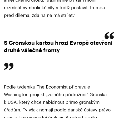
rozmístit symbolické síly a tudíž postavit Trumpa
před dilema, zda na ně má střílet.“
S Grónskou kartou hrozí Evropě otevření
druhé válečné fronty
Podle týdeníku The Economist připravuje
Washington projekt „volného přidružení“ Grónska
k USA, který chce nabídnout přímo grónským
úřadům. Ty však nemají podle dánské ústavy právo
uzavírat mezinárodní úmluvy. A pokud by šlo