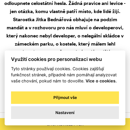
odloupnete celostátní hesla. Žádná pravice ani levice -
jen otázka, komu vlastně patří místo, kde lidé žijí.
Starostka Jitka Bednářová obhajuje na podzim
mandát a v rozhovoru pro nás mluví o developerovi,
který nakonec nebyl developer, o nelegální skládce v
zámeckém parku, o kostele, který málem lehl
popelem, i o tom, proč se s obcí nedá vydělávat.
Využití cookies pro personalizaci webu
Tyto stránky používají cookies. Cookies zajišťují
funkčnost stránek, případně nám pomáhají analyzovat
vaše chování, pokud nám to dovolíte.
Více o cookies.
PŘEČÍST CELÝ ČLÁNEK
Přijmout vše
Nastavení
CHCI NEWSLETTER