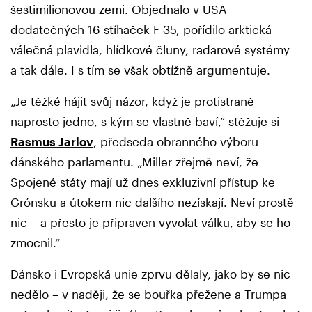
šestimilionovou zemi. Objednalo v USA
dodatečných 16 stíhaček F-35, pořídilo arktická
válečná plavidla, hlídkové čluny, radarové systémy
a tak dále. I s tím se však obtížně argumentuje.
„Je těžké hájit svůj názor, když je protistraně
naprosto jedno, s kým se vlastně baví,“ stěžuje si
Rasmus Jarlov
, předseda obranného výboru
dánského parlamentu. „Miller zřejmě neví, že
Spojené státy mají už dnes exkluzivní přístup ke
Grónsku a útokem nic dalšího nezískají. Neví prostě
nic – a přesto je připraven vyvolat válku, aby se ho
zmocnil.“
Dánsko i Evropská unie zprvu dělaly, jako by se nic
nedělo – v naději, že se bouřka přežene a Trumpa