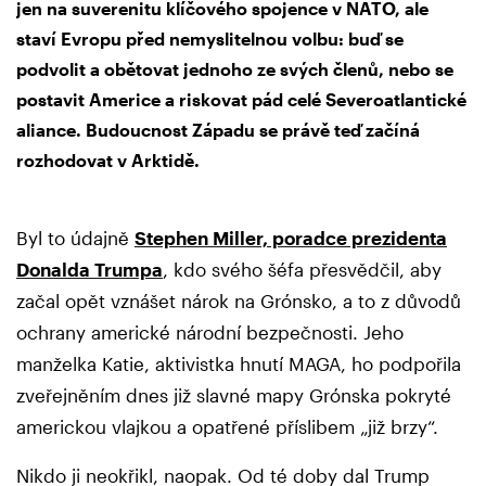
jen na suverenitu klíčového spojence v NATO, ale
staví Evropu před nemyslitelnou volbu: buď se
podvolit a obětovat jednoho ze svých členů, nebo se
postavit Americe a riskovat pád celé Severoatlantické
aliance. Budoucnost Západu se právě teď začíná
rozhodovat v Arktidě.
Byl to údajně
Stephen Miller, poradce prezidenta
Donalda Trumpa
, kdo svého šéfa přesvědčil, aby
začal opět vznášet nárok na Grónsko, a to z důvodů
ochrany americké národní bezpečnosti. Jeho
manželka Katie, aktivistka hnutí MAGA, ho podpořila
zveřejněním dnes již slavné mapy Grónska pokryté
americkou vlajkou a opatřené příslibem „již brzy“.
Nikdo ji neokřikl, naopak. Od té doby dal Trump