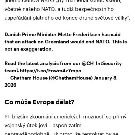
včetně našeho NATO, a tudíž bezpečnostního
uspořádání platného od konce druhé světové války“.
Danish Prime Minister Mette Frederiksen has said
that an attack on Greenland would end NATO. This is
not an exaggeration.
Read the latest analysis from our
@CH_IntSecurity
team⤵️
https://t.co/Fnwm4zYmpo
— Chatham House (@ChathamHouse)
January 8,
2026
Co může Evropa dělat?
Při bližším zkoumání amerických možností se přímý
vojenský útok jeví – aspoň zatím –
nepravděpodobně, už proto, že tentokrát by se