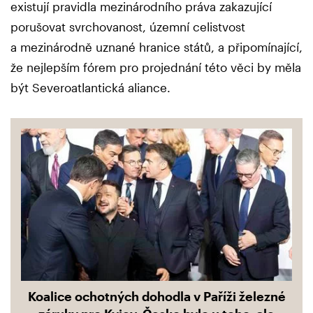
existují pravidla mezinárodního práva zakazující
porušovat svrchovanost, územní celistvost
a mezinárodně uznané hranice států, a připomínající,
že nejlepším fórem pro projednání této věci by měla
být Severoatlantická aliance.
Koalice ochotných dohodla v Paříži železné