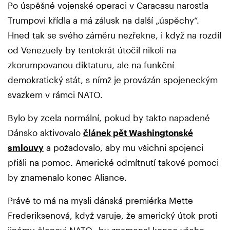
Po úspěšné vojenské operaci v Caracasu narostla
Trumpovi křídla a má zálusk na další „úspěchy“.
Hned tak se svého záměru nezřekne, i když na rozdíl
od Venezuely by tentokrát útočil nikoli na
zkorumpovanou diktaturu, ale na funkční
demokratický stát, s nímž je provázán spojeneckým
svazkem v rámci NATO.
Bylo by zcela normální, pokud by takto napadené
Dánsko aktivovalo
článek pět Washingtonské
smlouvy
a požadovalo, aby mu všichni spojenci
přišli na pomoc. Americké odmítnutí takové pomoci
by znamenalo konec Aliance.
Právě to má na mysli dánská premiérka Mette
Frederiksenová, když varuje, že americký útok proti
jinému členovi NATO „by znamenal konec všeho,