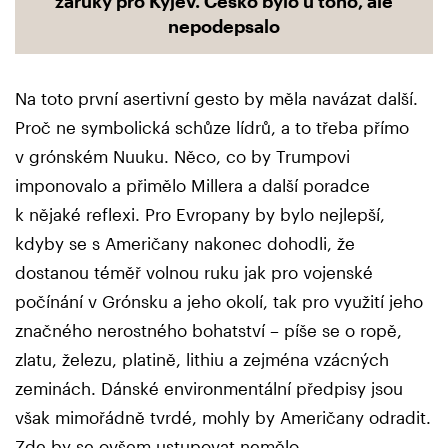
záruky pro Kyjev. Česko bylo u toho, ale
nepodepsalo
Na toto první asertivní gesto by měla navázat další.
Proč ne symbolická schůze lídrů, a to třeba přímo
v grónském Nuuku. Něco, co by Trumpovi
imponovalo a přimělo Millera a další poradce
k nějaké reflexi. Pro Evropany by bylo nejlepší,
kdyby se s Američany nakonec dohodli, že
dostanou téměř volnou ruku jak pro vojenské
počínání v Grónsku a jeho okolí, tak pro využití jeho
značného nerostného bohatství – píše se o ropě,
zlatu, železu, platině, lithiu a zejména vzácných
zeminách. Dánské environmentální předpisy jsou
však mimořádně tvrdé, mohly by Američany odradit.
Zde by se ovšem ustupovat nemělo.