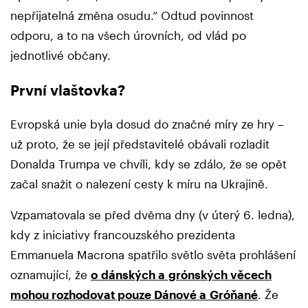
nepřijatelná změna osudu.“ Odtud povinnost
odporu, a to na všech úrovních, od vlád po
jednotlivé občany.
První vlaštovka?
Evropská unie byla dosud do značné míry ze hry –
už proto, že se její představitelé obávali rozladit
Donalda Trumpa ve chvíli, kdy se zdálo, že se opět
začal snažit o nalezení cesty k míru na Ukrajině.
Vzpamatovala se před dvěma dny (v úterý 6. ledna),
kdy z iniciativy francouzského prezidenta
Emmanuela Macrona spatřilo světlo světa prohlášení
oznamující, že
o dánských a grónských věcech
mohou rozhodovat pouze Dánové a Gróňané
. Že