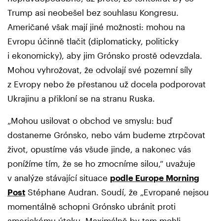
Trump asi neobešel bez souhlasu Kongresu.
Američané však mají jiné možnosti: mohou na
Evropu účinně tlačit (diplomaticky, politicky
i ekonomicky), aby jim Grónsko prostě odevzdala.
Mohou vyhrožovat, že odvolají své pozemní síly
z Evropy nebo že přestanou už docela podporovat
Ukrajinu a přikloní se na stranu Ruska.
„Mohou usilovat o obchod ve smyslu: buď
dostaneme Grónsko, nebo vám budeme ztrpčovat
život, opustíme vás všude jinde, a nakonec vás
ponížíme tím, že se ho zmocníme silou,“ uvažuje
v analýze stávající situace
podle Europe Morning
Post
Stéphane Audran. Soudí, že „Evropané nejsou
momentálně schopni Grónsko ubránit proti
americkému útoku. Maximálně by tam mohli