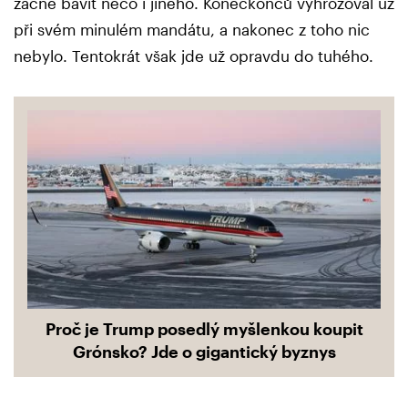
začne bavit něco i jiného. Koneckonců vyhrožoval už
při svém minulém mandátu, a nakonec z toho nic
nebylo. Tentokrát však jde už opravdu do tuhého.
Proč je Trump posedlý myšlenkou koupit
Grónsko? Jde o gigantický byznys