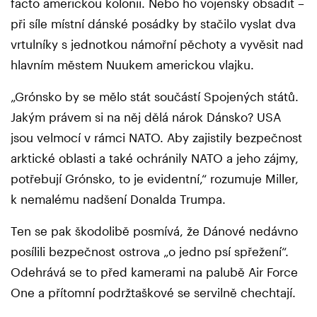
facto americkou kolonii. Nebo ho vojensky obsadit –
při síle místní dánské posádky by stačilo vyslat dva
vrtulníky s jednotkou námořní pěchoty a vyvěsit nad
hlavním městem Nuukem americkou vlajku.
„Grónsko by se mělo stát součástí Spojených států.
Jakým právem si na něj dělá nárok Dánsko? USA
jsou velmocí v rámci NATO. Aby zajistily bezpečnost
arktické oblasti a také ochránily NATO a jeho zájmy,
potřebují Grónsko, to je evidentní,“ rozumuje Miller,
k nemalému nadšení Donalda Trumpa.
Ten se pak škodolibě posmívá, že Dánové nedávno
posílili bezpečnost ostrova „o jedno psí spřežení“.
Odehrává se to před kamerami na palubě Air Force
One a přítomní podržtaškové se servilně chechtají.