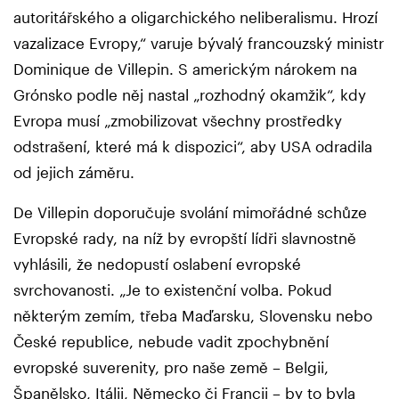
autoritářského a oligarchického neliberalismu. Hrozí
vazalizace Evropy,“ varuje bývalý francouzský ministr
Dominique de Villepin. S americkým nárokem na
Grónsko podle něj nastal „rozhodný okamžik“, kdy
Evropa musí „zmobilizovat všechny prostředky
odstrašení, které má k dispozici“, aby USA odradila
od jejich záměru.
De Villepin doporučuje svolání mimořádné schůze
Evropské rady, na níž by evropští lídři slavnostně
vyhlásili, že nedopustí oslabení evropské
svrchovanosti. „Je to existenční volba. Pokud
některým zemím, třeba Maďarsku, Slovensku nebo
České republice, nebude vadit zpochybnění
evropské suverenity, pro naše země – Belgii,
Španělsko, Itálii, Německo či Francii – by to byla