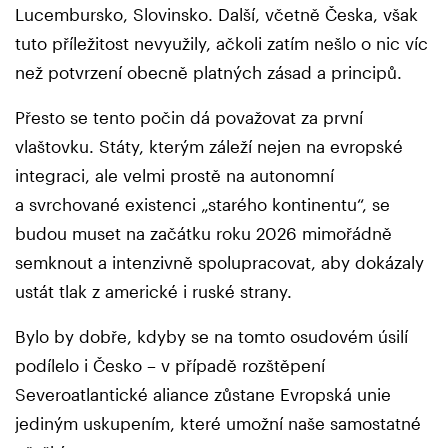
Lucembursko, Slovinsko. Další, včetně Česka, však
tuto příležitost nevyužily, ačkoli zatím nešlo o nic víc
než potvrzení obecně platných zásad a principů.
Přesto se tento počin dá považovat za první
vlaštovku. Státy, kterým záleží nejen na evropské
integraci, ale velmi prostě na autonomní
a svrchované existenci „starého kontinentu“, se
budou muset na začátku roku 2026 mimořádně
semknout a intenzivně spolupracovat, aby dokázaly
ustát tlak z americké i ruské strany.
Bylo by dobře, kdyby se na tomto osudovém úsilí
podílelo i Česko – v případě rozštěpení
Severoatlantické aliance zůstane Evropská unie
jediným uskupením, které umožní naše samostatné