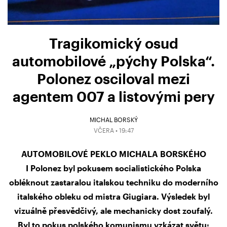
Tragikomický osud
automobilové „pýchy Polska“.
Polonez osciloval mezi
agentem 007 a listovými pery
MICHAL BORSKÝ
VČERA • 19:47
AUTOMOBILOVÉ PEKLO MICHALA BORSKÉHO
I Polonez byl pokusem socialistického Polska
obléknout zastaralou italskou techniku do moderního
italského obleku od mistra Giugiara. Výsledek byl
vizuálně přesvědčivý, ale mechanicky dost zoufalý.
Byl to pokus polského komunismu vzkázat světu: