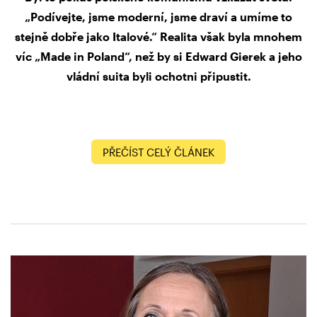
„Podívejte, jsme moderní, jsme draví a umíme to
stejně dobře jako Italové.“ Realita však byla mnohem
víc „Made in Poland“, než by si Edward Gierek a jeho
vládní suita byli ochotni připustit.
PŘEČÍST CELÝ ČLÁNEK