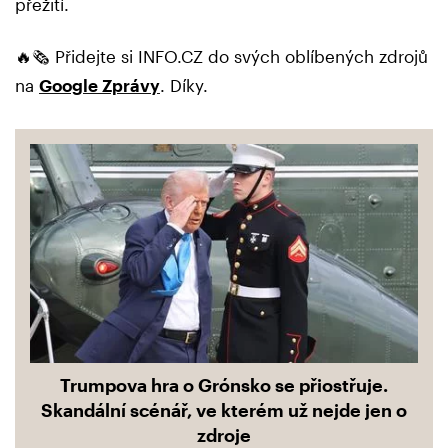
přežití.
🔥🗞️ Přidejte si INFO.CZ do svých oblíbených zdrojů
na
Google Zprávy
. Díky.
Trumpova hra o Grónsko se přiostřuje.
Skandální scénář, ve kterém už nejde jen o
zdroje