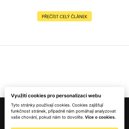
PŘEČÍST CELÝ ČLÁNEK
Využití cookies pro personalizaci webu
Tyto stránky používají cookies. Cookies zajišťují
© 2001 — 2026 Copyright CMI News a dodavatelé obsahu. |
Cookies
funkčnost stránek, případně nám pomáhají analyzovat
Kontakt
vaše chování, pokud nám to dovolíte.
Více o cookies.
RSS
Autorská práva