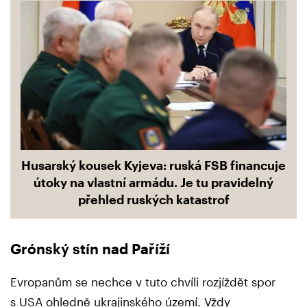
Husarský kousek Kyjeva: ruská FSB financuje
útoky na vlastní armádu. Je tu pravidelný
přehled ruských katastrof
Grónský stín nad Paříží
Evropanům se nechce v tuto chvíli rozjíždět spor
s USA ohledně ukrajinského území. Vždy