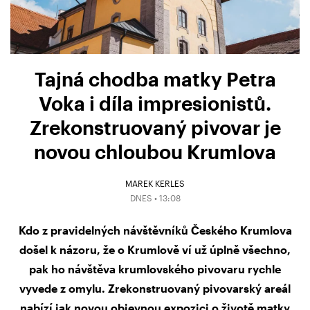
Tajná chodba matky Petra
Voka i díla impresionistů.
Zrekonstruovaný pivovar je
novou chloubou Krumlova
MAREK KERLES
DNES • 13:08
Kdo z pravidelných návštěvníků Českého Krumlova
došel k názoru, že o Krumlově ví už úplně všechno,
pak ho návštěva krumlovského pivovaru rychle
vyvede z omylu. Zrekonstruovaný pivovarský areál
nabízí jak novou objevnou expozici o životě matky