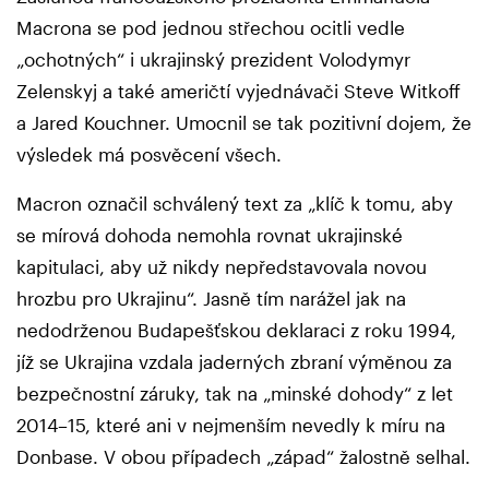
Macrona se pod jednou střechou ocitli vedle
„ochotných“ i ukrajinský prezident Volodymyr
Zelenskyj a také američtí vyjednávači Steve Witkoff
a Jared Kouchner. Umocnil se tak pozitivní dojem, že
výsledek má posvěcení všech.
Macron označil schválený text za „klíč k tomu, aby
se mírová dohoda nemohla rovnat ukrajinské
kapitulaci, aby už nikdy nepředstavovala novou
hrozbu pro Ukrajinu“. Jasně tím narážel jak na
nedodrženou Budapešťskou deklaraci z roku 1994,
jíž se Ukrajina vzdala jaderných zbraní výměnou za
bezpečnostní záruky, tak na „minské dohody“ z let
2014–15, které ani v nejmenším nevedly k míru na
Donbase. V obou případech „západ“ žalostně selhal.