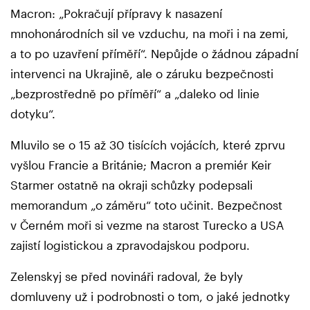
Macron: „Pokračují přípravy k nasazení
mnohonárodních sil ve vzduchu, na moři i na zemi,
a to po uzavření příměří“. Nepůjde o žádnou západní
intervenci na Ukrajině, ale o záruku bezpečnosti
„bezprostředně po příměří“ a „daleko od linie
dotyku“.
Mluvilo se o 15 až 30 tisících vojácích, které zprvu
vyšlou Francie a Británie; Macron a premiér Keir
Starmer ostatně na okraji schůzky podepsali
memorandum „o záměru“ toto učinit. Bezpečnost
v Černém moři si vezme na starost Turecko a USA
zajistí logistickou a zpravodajskou podporu.
Zelenskyj se před novináři radoval, že byly
domluveny už i podrobnosti o tom, o jaké jednotky