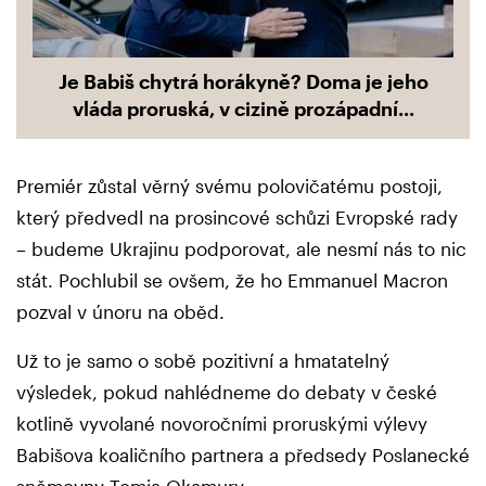
Je Babiš chytrá horákyně? Doma je jeho
vláda proruská, v cizině prozápadní...
Premiér zůstal věrný svému polovičatému postoji,
který předvedl na prosincové schůzi Evropské rady
– budeme Ukrajinu podporovat, ale nesmí nás to nic
stát. Pochlubil se ovšem, že ho Emmanuel Macron
pozval v únoru na oběd.
Už to je samo o sobě pozitivní a hmatatelný
výsledek, pokud nahlédneme do debaty v české
kotlině vyvolané novoročními proruskými výlevy
Babišova koaličního partnera a předsedy Poslanecké