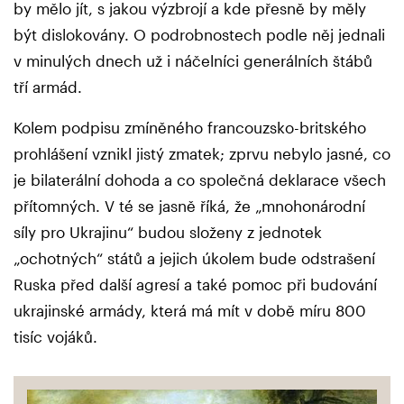
by mělo jít, s jakou výzbrojí a kde přesně by měly
být dislokovány. O podrobnostech podle něj jednali
v minulých dnech už i náčelníci generálních štábů
tří armád.
Kolem podpisu zmíněného francouzsko-britského
prohlášení vznikl jistý zmatek; zprvu nebylo jasné, co
je bilaterální dohoda a co společná deklarace všech
přítomných. V té se jasně říká, že „mnohonárodní
síly pro Ukrajinu“ budou složeny z jednotek
„ochotných“ států a jejich úkolem bude odstrašení
Ruska před další agresí a také pomoc při budování
ukrajinské armády, která má mít v době míru 800
tisíc vojáků.