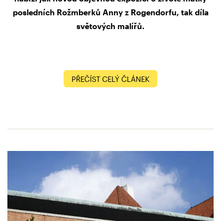
posledních Rožmberků Anny z Rogendorfu, tak díla
světových malířů.
PŘEČÍST CELÝ ČLÁNEK