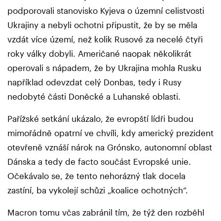
podporovali stanovisko Kyjeva o územní celistvosti
Ukrajiny a nebyli ochotni připustit, že by se měla
vzdát více území, než kolik Rusové za necelé čtyři
roky války dobyli. Američané naopak několikrát
operovali s nápadem, že by Ukrajina mohla Rusku
například odevzdat celý Donbas, tedy i Rusy
nedobyté části Doněcké a Luhanské oblasti.
Pařížské setkání ukázalo, že evropští lídři budou
mimořádně opatrní ve chvíli, kdy americký prezident
otevřeně vznáší nárok na Grónsko, autonomní oblast
Dánska a tedy de facto součást Evropské unie.
Očekávalo se, že tento nehorázný tlak docela
zastíní, ba vykolejí schůzi „koalice ochotných“.
Macron tomu včas zabránil tím, že týž den rozběhl