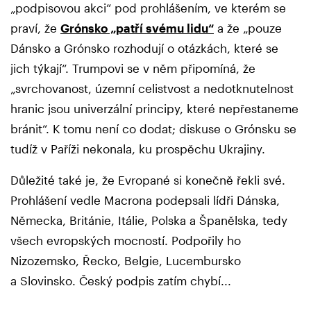
„podpisovou akci“ pod prohlášením, ve kterém se
praví, že
Grónsko „patří svému lidu“
a že „pouze
Dánsko a Grónsko rozhodují o otázkách, které se
jich týkají“. Trumpovi se v něm připomíná, že
„svrchovanost, územní celistvost a nedotknutelnost
hranic jsou univerzální principy, které nepřestaneme
bránit“. K tomu není co dodat; diskuse o Grónsku se
tudíž v Paříži nekonala, ku prospěchu Ukrajiny.
Důležité také je, že Evropané si konečně řekli své.
Prohlášení vedle Macrona podepsali lídři Dánska,
Německa, Británie, Itálie, Polska a Španělska, tedy
všech evropských mocností. Podpořily ho
Nizozemsko, Řecko, Belgie, Lucembursko
a Slovinsko. Český podpis zatím chybí...