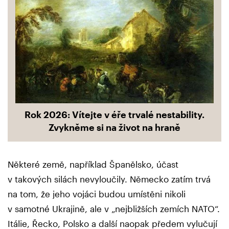
Rok 2026: Vítejte v éře trvalé nestability.
Zvykněme si na život na hraně
Některé země, například Španělsko, účast
v takových silách nevyloučily. Německo zatím trvá
na tom, že jeho vojáci budou umístěni nikoli
v samotné Ukrajině, ale v „nejbližších zemích NATO“.
Itálie, Řecko, Polsko a další naopak předem vylučují