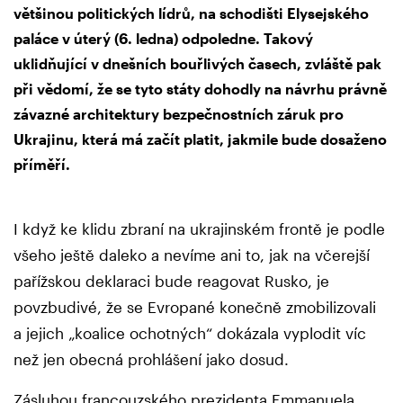
většinou politických lídrů, na schodišti Elysejského
paláce v úterý (6. ledna) odpoledne. Takový
uklidňující v dnešních bouřlivých časech, zvláště pak
při vědomí, že se tyto státy dohodly na návrhu právně
závazné architektury bezpečnostních záruk pro
Ukrajinu, která má začít platit, jakmile bude dosaženo
příměří.
I když ke klidu zbraní na ukrajinském frontě je podle
všeho ještě daleko a nevíme ani to, jak na včerejší
pařížskou deklaraci bude reagovat Rusko, je
povzbudivé, že se Evropané konečně zmobilizovali
a jejich „koalice ochotných“ dokázala vyplodit víc
než jen obecná prohlášení jako dosud.
Zásluhou francouzského prezidenta Emmanuela