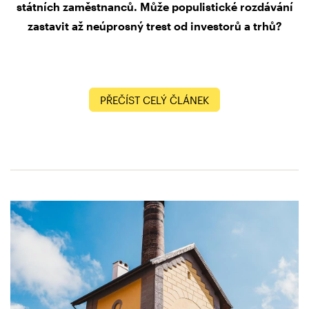
státních zaměstnanců. Může populistické rozdávání
zastavit až neúprosný trest od investorů a trhů?
PŘEČÍST CELÝ ČLÁNEK