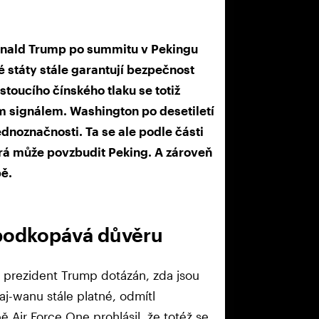
ald Trump po summitu v Pekingu
 státy stále garantují bezpečnost
toucího čínského tlaku se totiž
 signálem. Washington po desetiletí
dnoznačnosti. Ta se ale podle části
terá může povzbudit Peking. A zároveň
pě.
 podkopává důvěru
 prezident Trump dotázán, zda jsou
j-wanu stále platné, odmítl
Air Force One prohlásil, že totéž se