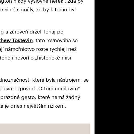
ngton nikdy výslovně neřekl, zda by
ě silné signály, že by k tomu byl
g a zároveň držel Tchaj-pej
thew Tostevin
, tato rovnováha se
jí námořnictvo roste rychleji než
řeněji hovoří o „historické misi
ednoznačnost, která byla nástrojem, se
Trumpova odpověď „O tom nemluvím“
o prázdné gesto, které nemá žádný
ta je dnes největším rizikem.