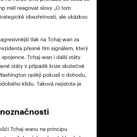
ump měl reagovat slovy „O tom
rategické obezřetnosti, ale ukázkou
agresivnější tlak na Tchaj-wan za
rezidenta přesně tím signálem, který
spojence. Tchaj-wan i další státy
jené státy v případě krize skutečně
ashington raději pokusil o dohodu,
odobého klidu. Taková nejistota je
dnoznačnosti
 vůči Tchaj-wanu na principu