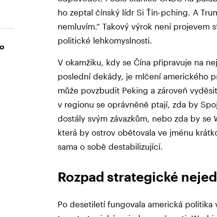
ho zeptal čínský lídr Si Ťin-pching. A Tr
nemluvím.“ Takový výrok není projevem st
politické lehkomyslnosti.
lo
V okamžiku, kdy se Čína připravuje na nej
poslední dekády, je mlčení amerického p
může povzbudit Peking a zároveň vyděsit 
v regionu se oprávněně ptají, zda by Spo
dostály svým závazkům, nebo zda by se W
která by ostrov obětovala ve jménu krátk
sama o sobě destabilizující.
Rozpad strategické neje
Po desetiletí fungovala americká politika