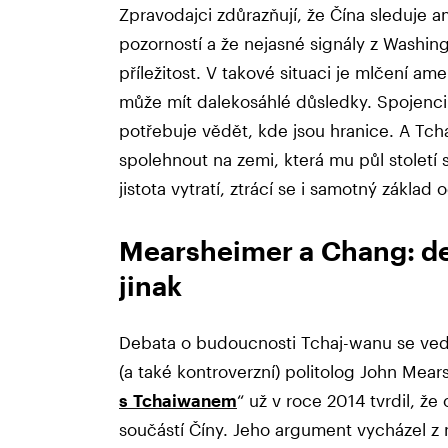
Zpravodajci zdůrazňují, že Čína sleduje 
pozorností a že nejasné signály z Washin
příležitost. V takové situaci je mlčení a
může mít dalekosáhlé důsledky. Spojenci
potřebuje vědět, kde jsou hranice. A Tc
spolehnout na zemi, která mu půl století 
jistota vytratí, ztrácí se i samotný základ 
Mearsheimer a Chang: deb
jinak
Debata o budoucnosti Tchaj-wanu se vede
(a také kontroverzní) politolog John Mea
s Tchaiwanem
“ už v roce 2014 tvrdil, že
součástí Číny. Jeho argument vycházel z 