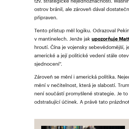
tzv. strategické nejednoznačnosti. Washi
ostrov bránil, ale zároveň dával dostatečn
připraven.
Tento přístup měl logiku. Odrazoval Pekin
v mantinelech. Jenže jak
upozorňuje Mat
hroutí. Čína je vojensky sebevědomější, je
americké a její politické vedení stále otev
sjednocení“.
Zároveň se mění i americká politika. Nej
mění v nečitelnost, která je slabostí. 
není součástí promyšlené strategie. Je t
odstrašující účinek. A právě tato prázdno