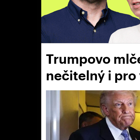
Trumpovo mlče
nečitelný i pro