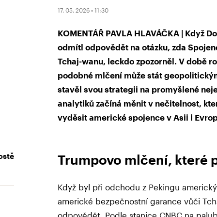
17. 05. 2026 • 11:30
KOMENTÁŘ PAVLA HLAVÁČKA | Když Don
odmítl odpovědět na otázku, zda Spojené
Tchaj-wanu, leckdo zpozorněl. V době ros
podobné mlčení může stát geopolitickým
stavěl svou strategii na promyšlené neje
analytiků začíná měnit v nečitelnost, k
vyděsit americké spojence v Asii i Evro
ostě
Trumpovo mlčení, které
Když byl při odchodu z Pekingu americký
americké bezpečnostní garance vůči Tcha
odpovědět. Podle stanice CNBC na palubě 