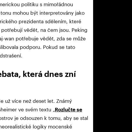
americkou politiku s mimořádnou
gtonu mohou být interpretovány jako
merického prezidenta sdělením, které
 potřebují vědět, na čem jsou. Peking
haj-wan potřebuje vědět, zda se může
slibovala podporu. Pokud se tato
odstrašení.
ata, která dnes zní
 už více než deset let. Známý
rsheimer ve svém textu „
Rozlučte se
 ostrov je odsouzen k tomu, aby se stal
neorealistické logiky mocenské