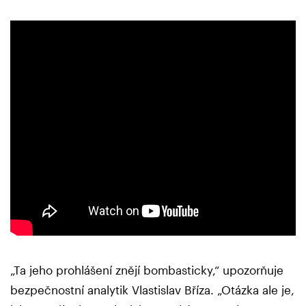
„Ta jeho prohlášení znějí bombasticky,“ upozorňuje
bezpečnostní analytik Vlastislav Bříza. „Otázka ale je,