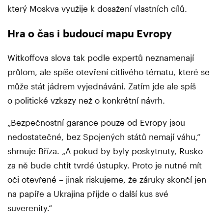
který Moskva využije k dosažení vlastních cílů.
Hra o čas i budoucí mapu Evropy
Witkoffova slova tak podle expertů neznamenají
průlom, ale spíše otevření citlivého tématu, které se
může stát jádrem vyjednávání. Zatím jde ale spíš
o politické vzkazy než o konkrétní návrh.
„Bezpečnostní garance pouze od Evropy jsou
nedostatečné, bez Spojených států nemají váhu,“
shrnuje Bříza. „A pokud by byly poskytnuty, Rusko
za ně bude chtít tvrdé ústupky. Proto je nutné mít
oči otevřené – jinak riskujeme, že záruky skončí jen
na papíře a Ukrajina přijde o další kus své
suverenity.“