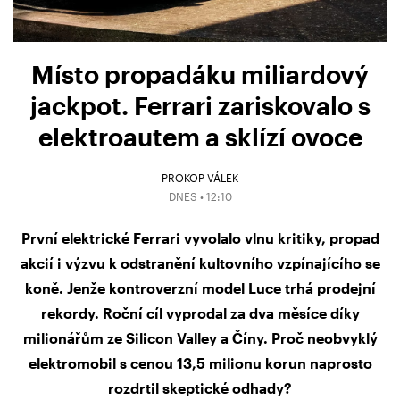
Místo propadáku miliardový
jackpot. Ferrari zariskovalo s
elektroautem a sklízí ovoce
PROKOP VÁLEK
DNES • 12:10
První elektrické Ferrari vyvolalo vlnu kritiky, propad
akcií i výzvu k odstranění kultovního vzpínajícího se
koně. Jenže kontroverzní model Luce trhá prodejní
rekordy. Roční cíl vyprodal za dva měsíce díky
milionářům ze Silicon Valley a Číny. Proč neobvyklý
elektromobil s cenou 13,5 milionu korun naprosto
rozdrtil skeptické odhady?