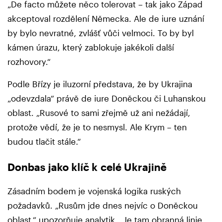
„De facto můžete něco tolerovat – tak jako Západ
akceptoval rozdělení Německa. Ale de iure uznání
by bylo nevratné, zvlášť vůči velmoci. To by byl
kámen úrazu, který zablokuje jakékoli další
rozhovory.“
Podle Břízy je iluzorní představa, že by Ukrajina
„odevzdala“ právě de iure Doněckou či Luhanskou
oblast. „Rusové to sami zřejmě už ani nežádají,
protože vědí, že je to nesmysl. Ale Krym – ten
budou tlačit stále.“
Donbas jako klíč k celé Ukrajině
Zásadním bodem je vojenská logika ruských
požadavků. „Rusům jde dnes nejvíc o Doněckou
oblast,“ upozorňuje analytik. „Je tam obranná linie