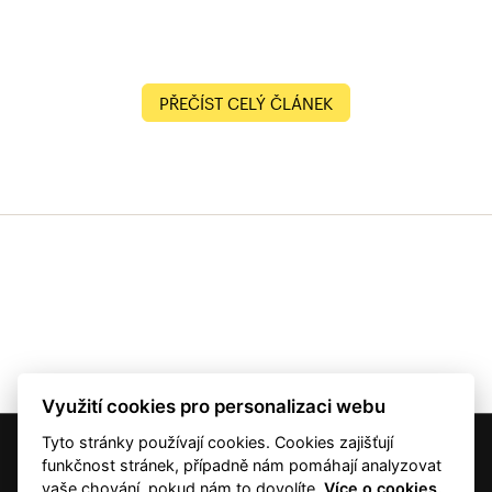
PŘEČÍST CELÝ ČLÁNEK
Využití cookies pro personalizaci webu
Tyto stránky používají cookies. Cookies zajišťují
© 2001 — 2026 Copyright CMI News a dodavatelé obsahu. |
Cookies
funkčnost stránek, případně nám pomáhají analyzovat
Kontakt
vaše chování, pokud nám to dovolíte.
Více o cookies.