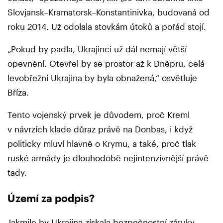
Slovjansk–Kramatorsk–Konstantinivka, budovaná od
roku 2014. Už odolala stovkám útoků a pořád stojí.
„Pokud by padla, Ukrajinci už dál nemají větší
opevnění. Otevřel by se prostor až k Dněpru, celá
levobřežní Ukrajina by byla obnažená,“ osvětluje
Bříza.
Tento vojenský prvek je důvodem, proč Kreml
v návrzích klade důraz právě na Donbas, i když
politicky mluví hlavně o Krymu, a také, proč tlak
ruské armády je dlouhodobě nejintenzivnější právě
tady.
Území za podpis?
Jakmile by Ukrajina získala bezpečnostní záruky,