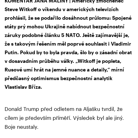
KOMENTÁŘ JANA MALINY | Americký zmocněnec
Steve Witkoff o víkendu v amerických televizích
prohlásil, že se podařilo dosáhnout průlomu: Spojené
státy prý mohou Ukrajině nabídnout bezpečnostní
záruky podobné článku 5 NATO. Ještě zajímavější je,
že s takovým řešením měl poprvé souhlasit i Vladimir
Putin. Pokud by to byla pravda, šlo by o zásadní obrat
v dosavadním průběhu války. „Witkoff je popleta,
Rusové umí hrát na jemné nuance a detaily,“ mírní
předčasný optimismus bezpečnostní analytik
Vlastislav Bříza.
Donald Trump před odletem na Aljašku tvrdil, že
cílem je především příměří. Výsledek byl ale jiný.
Boje neustaly.