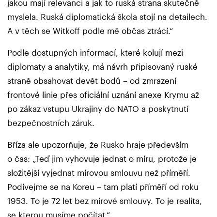
jakou mají relevanci a jak to ruská strana skutečně
myslela. Ruská diplomatická škola stojí na detailech.
A v těch se Witkoff podle mě občas ztrácí.“
Podle dostupných informací, které kolují mezi
diplomaty a analytiky, má návrh připisovaný ruské
straně obsahovat devět bodů – od zmrazení
frontové linie přes oficiální uznání anexe Krymu až
po zákaz vstupu Ukrajiny do NATO a poskytnutí
bezpečnostních záruk.
Bříza ale upozorňuje, že Rusko hraje především
o čas: „Teď jim vyhovuje jednat o míru, protože je
složitější vyjednat mírovou smlouvu než příměří.
Podívejme se na Koreu – tam platí příměří od roku
1953. To je 72 let bez mírové smlouvy. To je realita,
se kterou musíme počítat.“