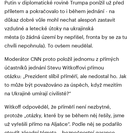
Putin v diplomatické rovině Trumpa ponížil už před
příletem a pokračovalo to i během jednání - na
důkaz dobré vůle mohl nechat alespoň zastavit
vzdušné a letecké útoky na ukrajinská
města (o žádná území by nepřišel, fronta by se za tu
chvíli nepohnula). To ovšem neudělal.
Moderátor CNN proto položil jednomu z přímých
účastníků jednání Stevu Witkoffovi přímou
otázku: „Prezident slíbil příměří, ale nedostal ho. Jak
to může být považováno za úspěch, když mezitím
na Ukrajině umírají civilisté?“
Witkoff odpověděl, že příměří není nezbytné,
protože „otázky, které by se během něj řešily, jsme
už vyřešili přímo na Aljašce“. Podle něj se podařilo
otevřít zásadní témata – bezpečnostní garance