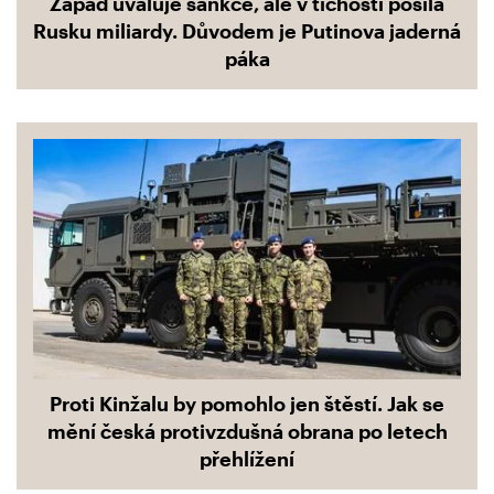
Západ uvaluje sankce, ale v tichosti posílá
Rusku miliardy. Důvodem je Putinova jaderná
páka
Proti Kinžalu by pomohlo jen štěstí. Jak se
mění česká protivzdušná obrana po letech
přehlížení