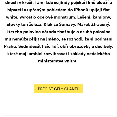
dnech v křeči. Tam, kde se jindy pejskaři líně plouží a
hipsteři s upřeným pohledem do iPhonů upíjejí flat
white, vyrostlo ocelové monstrum. Lešení, kamiony,
stovky tun železa. Kluk ze Šumavy, Marek Ztracený,
kterého polovina národa zbožňuje a druhá polovina
mu nemůže přijít na jméno, se rozhodl, že si podmaní
Prahu. Sedmdesát tisíc lidí, obří obrazovky a decibely,
které mají ambici rozvibrovat i základy nedalekého
ministerstva vnitra.
PŘEČÍST CELÝ ČLÁNEK