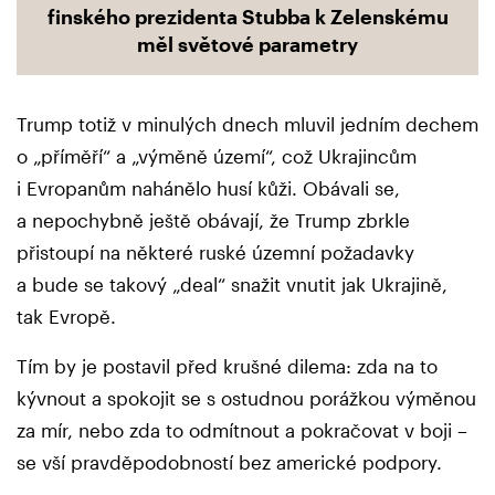
finského prezidenta Stubba k Zelenskému
měl světové parametry
Trump totiž v minulých dnech mluvil jedním dechem
o „příměří“ a „výměně území“, což Ukrajincům
i Evropanům nahánělo husí kůži. Obávali se,
a nepochybně ještě obávají, že Trump zbrkle
přistoupí na některé ruské územní požadavky
a bude se takový „deal“ snažit vnutit jak Ukrajině,
tak Evropě.
Tím by je postavil před krušné dilema: zda na to
kývnout a spokojit se s ostudnou porážkou výměnou
za mír, nebo zda to odmítnout a pokračovat v boji –
se vší pravděpodobností bez americké podpory.