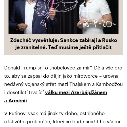
Zdecháč vysvětluje: Sankce zabírají a Rusko
je zranitelné. Teď musíme ještě přitlačit
Donald Trump sní o „nobelovce za mír“. Dělá vše pro
to, aby se zapsal do dějin jako mírotvorce – urovnal
nedávný vojenský střet mezi Thajskem a Kambodžou
i desetiletí trvající
válku mezi Ázerbájdžánem
a Arménií
.
V Putinovi však má jinak tvrdého, ostříleného
a lstivého protihráče, který se bude snažit ho všemi