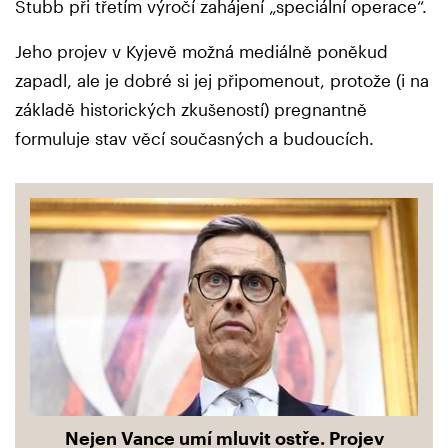
Stubb při třetím výročí zahájení „speciální operace“.
Jeho projev v Kyjevě možná mediálně poněkud
zapadl, ale je dobré si jej připomenout, protože (i na
základě historických zkušeností) pregnantně
formuluje stav věcí současných a budoucích.
Nejen Vance umí mluvit ostře. Projev