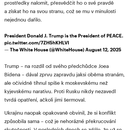
prostředky nalomit, přesvědčit ho o své pravdě
a získat ho na svou stranu, což se mu v minulosti
nejednou dařilo.
President Donald J. Trump is the President of PEACE.
pic.twitter.com/7ZH5hKHLVI
— The White House (@WhiteHouse)
August 12, 2025
Trump – na rozdíl od svého předchůdce Joea
Bidena – dával zprvu zapravdu jaksi oběma stranám,
ale očividně tíhnul spíše k moskevskému než
kyjevskému narativu. Proti Rusku nikdy nezavedl
tvrdá opatření, ačkoli jimi šermoval.
Ukrajinu naopak opakovaně obvinil, že si konflikt
způsobila sama – což je nehorázné překrucování
skutečnosti. V posledních dnech se zdálo, že už se