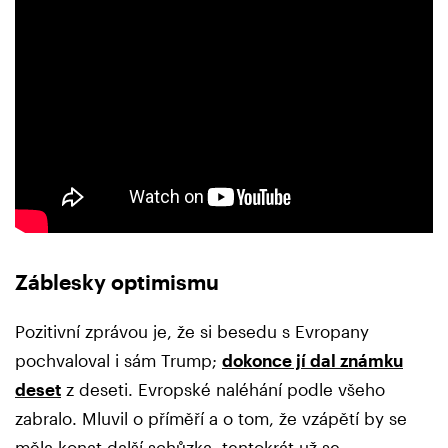
Záblesky optimismu
Pozitivní zprávou je, že si besedu s Evropany
pochvaloval i sám Trump;
dokonce jí dal známku
deset
z deseti. Evropské naléhání podle všeho
zabralo. Mluvil o příměří a o tom, že vzápětí by se
měla konat další schůzka, tentokrát už se