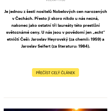
Je jednou z šesti nositelů Nobelových cen narozených
v Čechách. Přesto ji skoro nikdo u nás nezná,
nakonec jako ostatní tři laureáty této prestižní
světoznámé ceny. U nás jsou v povědomí jen „echt“
etničtí Češi: Jaroslav Heyrovský (za chemii: 1959) a
Jaroslav Seifert (za literaturu: 1984).
PŘEČÍST CELÝ ČLÁNEK