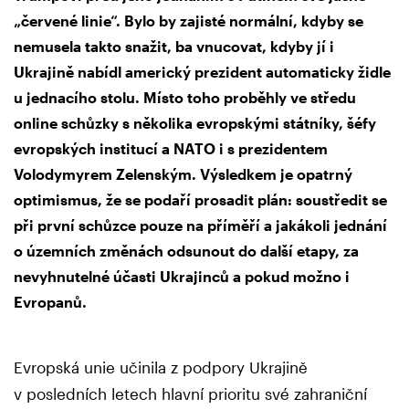
„červené linie“. Bylo by zajisté normální, kdyby se
nemusela takto snažit, ba vnucovat, kdyby jí i
Ukrajině nabídl americký prezident automaticky židle
u jednacího stolu. Místo toho proběhly ve středu
online schůzky s několika evropskými státníky, šéfy
evropských institucí a NATO i s prezidentem
Volodymyrem Zelenským. Výsledkem je opatrný
optimismus, že se podaří prosadit plán: soustředit se
při první schůzce pouze na příměří a jakákoli jednání
o územních změnách odsunout do další etapy, za
nevyhnutelné účasti Ukrajinců a pokud možno i
Evropanů.
Evropská unie učinila z podpory Ukrajině
v posledních letech hlavní prioritu své zahraniční