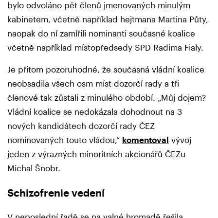
bylo odvoláno pět členů jmenovaných minulým
kabinetem, včetně například hejtmana Martina Půty,
naopak do ní zamířili nominanti současné koalice
včetně například místopředsedy SPD Radima Fialy.
Je přitom pozoruhodné, že současná vládní koalice
neobsadila všech osm míst dozorčí rady a tři
členové tak zůstali z minulého období. „Můj dojem?
Vládní koalice se nedokázala dohodnout na 3
nových kandidátech dozorčí rady ČEZ
nominovaných touto vládou,“
komentoval
vývoj
jeden z výrazných minoritních akcionářů ČEZu
Michal Šnobr.
Schizofrenie vedení
V neposlední řadě se na valné hromadě řešila