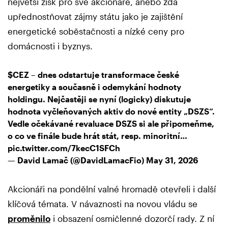
největší zisk pro své akcionáře, anebo zda
upřednostňovat zájmy státu jako je zajištění
energetické soběstačnosti a nízké ceny pro
domácnosti i byznys.
$CEZ
– dnes odstartuje transformace české
energetiky a současně i odemykání hodnoty
holdingu. Nejčastěji se nyní (logicky) diskutuje
hodnota vyčleňovaných aktiv do nové entity „DSZS“.
Vedle očekávané revaluace DSZS si ale připomeňme,
o co ve finále bude hrát stát, resp. minoritní…
pic.twitter.com/7kecC1SFCh
— David Lamač (@DavidLamacFio)
May 31, 2026
Akcionáři na pondělní valné hromadě otevřeli i další
klíčová témata. V návaznosti na novou vládu se
proměnilo
i obsazení osmičlenné dozorčí rady. Z ní