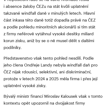
i absence žaloby ČEZu na stát kvůli uplatnění
takzvané windfall daně v minulých letech. Hlavní
část inkasa této daně totiž dopadla právě na ČEZ
a podle pohledu minoritních akcionářů si tím stát
z firmy neférově vytáhnul vysoké desítky miliard
korun zisku, aniž by se o ně musel dělit s dalšími
podílníky.
Představenstvo však tento pohled nesdílí. Podle
jeho člena Ondřeje Landy nebyla windfall daň pro
ČEZ nijak rdousící, selektivní, ani diskriminační,
protože v letech 2024 a 2025 měla firma i přes její
uplatnění vysoké zisky.
Bývalý ministr financí Miroslav Kalousek však v tomto
kontextu opět upozornil na dvojjakost firmy