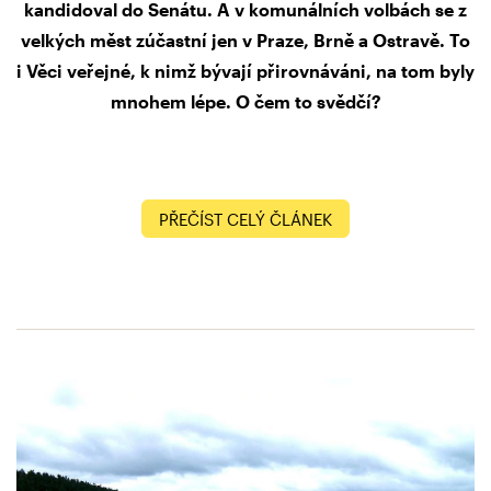
kandidoval do Senátu. A v komunálních volbách se z
velkých měst zúčastní jen v Praze, Brně a Ostravě. To
i Věci veřejné, k nimž bývají přirovnáváni, na tom byly
mnohem lépe. O čem to svědčí?
PŘEČÍST CELÝ ČLÁNEK