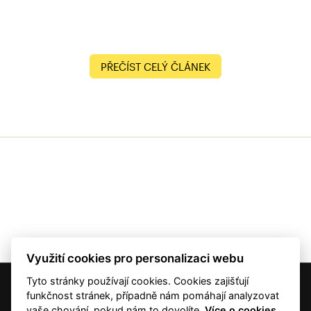
PŘEČÍST CELÝ ČLÁNEK
Využití cookies pro personalizaci webu
Tyto stránky používají cookies. Cookies zajišťují
© 2001 — 2026 Copyright CMI News a dodavatelé obsahu. |
Cookies
funkčnost stránek, případně nám pomáhají analyzovat
Kontakt
vaše chování, pokud nám to dovolíte.
Více o cookies.