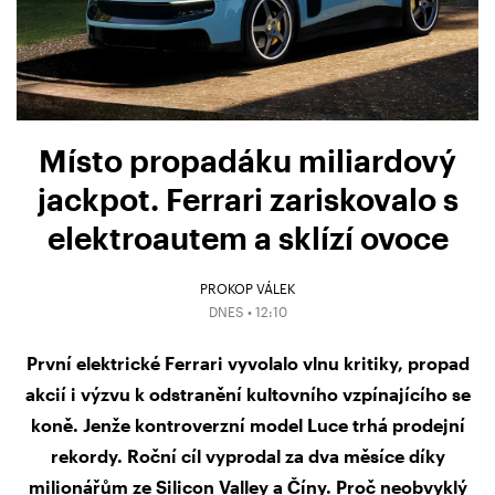
Místo propadáku miliardový
jackpot. Ferrari zariskovalo s
elektroautem a sklízí ovoce
PROKOP VÁLEK
DNES • 12:10
První elektrické Ferrari vyvolalo vlnu kritiky, propad
akcií i výzvu k odstranění kultovního vzpínajícího se
koně. Jenže kontroverzní model Luce trhá prodejní
rekordy. Roční cíl vyprodal za dva měsíce díky
milionářům ze Silicon Valley a Číny. Proč neobvyklý