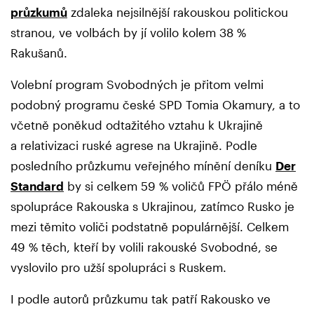
průzkumů
zdaleka nejsilnější rakouskou politickou
stranou, ve volbách by jí volilo kolem 38 %
Rakušanů.
Volební program Svobodných je přitom velmi
podobný programu české SPD Tomia Okamury, a to
včetně poněkud odtažitého vztahu k Ukrajině
a relativizaci ruské agrese na Ukrajině. Podle
posledního průzkumu veřejného mínění deníku
Der
Standard
by si celkem 59 % voličů FPÖ přálo méně
spolupráce Rakouska s Ukrajinou, zatímco Rusko je
mezi těmito voliči podstatně populárnější. Celkem
49 % těch, kteří by volili rakouské Svobodné, se
vyslovilo pro užší spolupráci s Ruskem.
I podle autorů průzkumu tak patří Rakousko ve