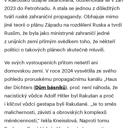
2023 do Petrohradu. A stala se jednou z důležitých
tváří ruské zahraniční propagandy. Obhajuje mimo
jiné teorii o plánu Západu na rozdělení Ruska a tvrdí
Rusům, že byla jako ministryně zahraničí jedné
z unijních zemí přímým svědkem toho, že někteří
politici o takových plánech skutečně mluvili.
Ve svých vystoupeních přitom nešetří ani
domovskou zemi. V roce 2024 vysvětlila ze svého
pohledu proruskému propagačnímu kanálu „Haus
der Dichters (
Dům básníků
), proč není náhoda, že
nacistický vůdce Adolf Hitler byl Rakušan a proč
i klíčoví vůdci gestapa byli Rakušané. „Je to směs
malichernosti, závisti a obrovských komplexů
méněcennosti,“ řekla Kneisslová. Naproti tomu