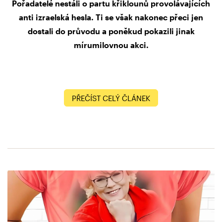
Pořadatelé nestáli o partu křiklounů provolávajících
anti izraelská hesla. Ti se však nakonec přeci jen
dostali do průvodu a poněkud pokazili jinak
mírumilovnou akci.
PŘEČÍST CELÝ ČLÁNEK