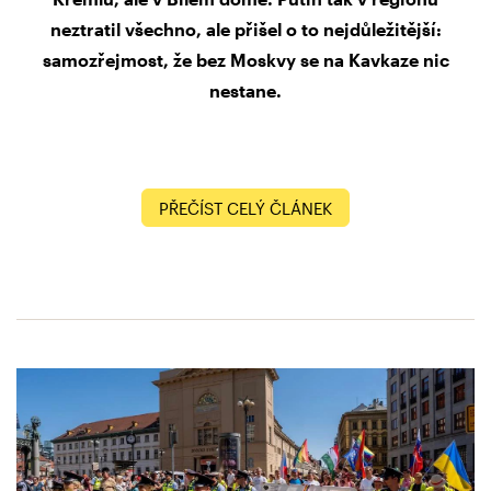
neztratil všechno, ale přišel o to nejdůležitější:
samozřejmost, že bez Moskvy se na Kavkaze nic
nestane.
PŘEČÍST CELÝ ČLÁNEK