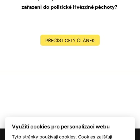
zařazení do politické Hvězdné pěchoty?
PŘEČÍST CELÝ ČLÁNEK
Využití cookies pro personalizaci webu
Tyto stránky používají cookies. Cookies zajišťují
© 2001 — 2026 Copyright CMI News a dodavatelé obsahu. |
Cookies