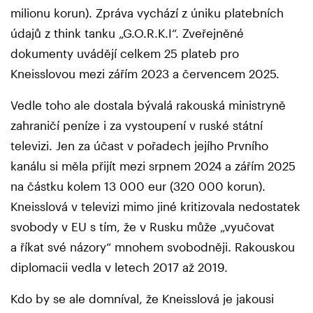
milionu korun). Zpráva vychází z úniku platebních
údajů z think tanku „G.O.R.K.I“. Zveřejněné
dokumenty uvádějí celkem 25 plateb pro
Kneisslovou mezi zářím 2023 a červencem 2025.
Vedle toho ale dostala bývalá rakouská ministryně
zahraničí peníze i za vystoupení v ruské státní
televizi. Jen za účast v pořadech jejího Prvního
kanálu si měla přijít mezi srpnem 2024 a zářím 2025
na částku kolem 13 000 eur (320 000 korun).
Kneisslová v televizi mimo jiné kritizovala nedostatek
svobody v EU s tím, že v Rusku může „vyučovat
a říkat své názory“ mnohem svobodněji. Rakouskou
diplomacii vedla v letech 2017 až 2019.
Kdo by se ale domníval, že Kneisslová je jakousi