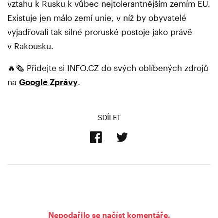
vztahu k Rusku k vůbec nejtolerantnějším zemím EU.
Existuje jen málo zemí unie, v níž by obyvatelé
vyjadřovali tak silné proruské postoje jako právě
v Rakousku.
🔥🗞️ Přidejte si INFO.CZ do svých oblíbených zdrojů
na
Google Zprávy
.
SDÍLET
Nepodařilo se načíst komentáře.