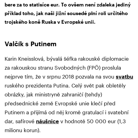
bere za to statisíce eur. To ovšem není zdaleka jediný
příklad toho, jak naši jižní sousedé plní roli určitého
trojského koně Ruska v Evropské unii.
Valčík s Putinem
Karin Kneisslová, bývalá šéfka rakouské diplomacie
za rakouskou stranu Svobodných (FPÖ) proslula
nejprve tím, že v srpnu 2018 pozvala na svou
svatbu
ruského prezidenta Putina. Celý svět pak obletěly
obrázky, jak ministryně zahraničí (tehdy)
předsednické země Evropské unie klečí před
Putinem a přijímá od něj kromě gratulací i svatební
dar, safírové
náušnice
v hodnotě 50 000 eur (1,3
milionu korun).