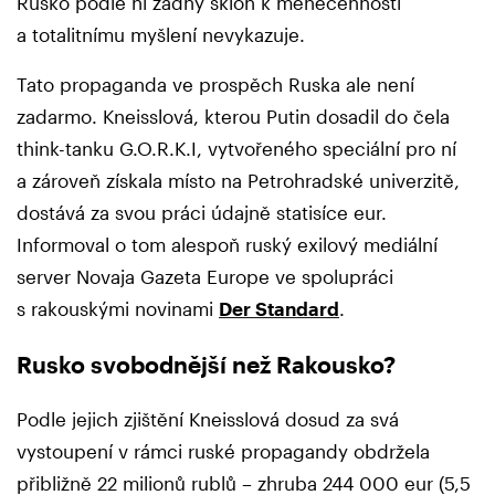
Rusko podle ní žádný sklon k méněcennosti
a totalitnímu myšlení nevykazuje.
Tato propaganda ve prospěch Ruska ale není
zadarmo. Kneisslová, kterou Putin dosadil do čela
think-tanku G.O.R.K.I, vytvořeného speciální pro ní
a zároveň získala místo na Petrohradské univerzitě,
dostává za svou práci údajně statisíce eur.
Informoval o tom alespoň ruský exilový mediální
server Novaja Gazeta Europe ve spolupráci
s rakouskými novinami
Der Standard
.
Rusko svobodnější než Rakousko?
Podle jejich zjištění Kneisslová dosud za svá
vystoupení v rámci ruské propagandy obdržela
přibližně 22 milionů rublů – zhruba 244 000 eur (5,5