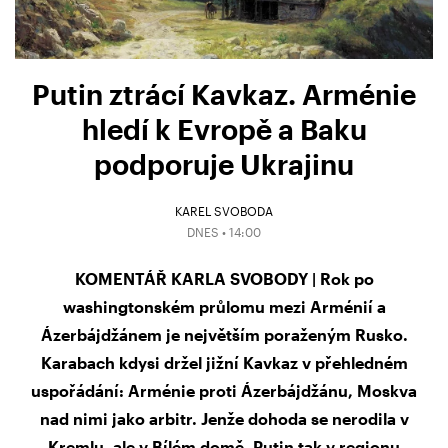
Putin ztrácí Kavkaz. Arménie
hledí k Evropě a Baku
podporuje Ukrajinu
KAREL SVOBODA
DNES • 14:00
KOMENTÁŘ KARLA SVOBODY | Rok po
washingtonském průlomu mezi Arménií a
Ázerbájdžánem je největším poraženým Rusko.
Karabach kdysi držel jižní Kavkaz v přehledném
uspořádání: Arménie proti Ázerbájdžánu, Moskva
nad nimi jako arbitr. Jenže dohoda se nerodila v
Kremlu, ale v Bílém domě. Putin tak v regionu