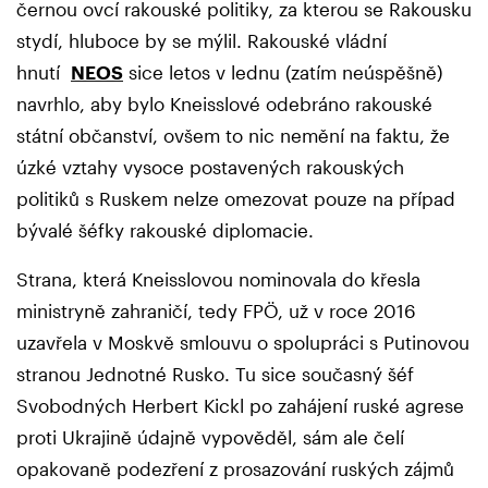
černou ovcí rakouské politiky, za kterou se Rakousku
stydí, hluboce by se mýlil. Rakouské vládní
hnutí
NEOS
sice letos v lednu (zatím neúspěšně)
navrhlo, aby bylo Kneisslové odebráno rakouské
státní občanství, ovšem to nic nemění na faktu, že
úzké vztahy vysoce postavených rakouských
politiků s Ruskem nelze omezovat pouze na případ
bývalé šéfky rakouské diplomacie.
Strana, která Kneisslovou nominovala do křesla
ministryně zahraničí, tedy FPÖ, už v roce 2016
uzavřela v Moskvě smlouvu o spolupráci s Putinovou
stranou Jednotné Rusko. Tu sice současný šéf
Svobodných Herbert Kickl po zahájení ruské agrese
proti Ukrajině údajně vypověděl, sám ale čelí
opakovaně podezření z prosazování ruských zájmů