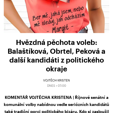
Hvězdná pěchota voleb:
Balaštíková, Obrtel, Peková a
další kandidáti z politického
okraje
VOJTĚCH KRISTEN
DNES • 07:00
KOMENTÁŘ VOJTĚCHA KRISTENA | Říjnové senátní a
komunální volby nabídnou vedle seriózních kandidátů
také tradiční porci politického bizáru. Kdo si zasloužil