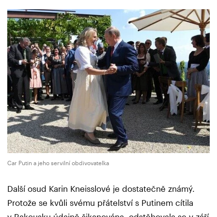
Car Putin a jeho servilní obdivovatelka
Další osud Karin Kneisslové je dostatečně známý.
Protože se kvůli svému přátelství s Putinem cítila
v Rakousku údajně šikanována, odstěhovala se v září