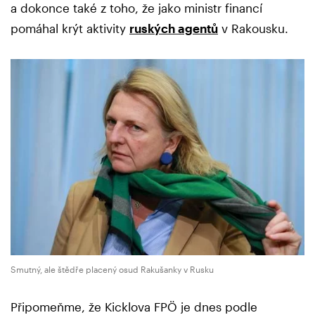
a dokonce také z toho, že jako ministr financí
pomáhal krýt aktivity
ruských agentů
v Rakousku.
Smutný, ale štědře placený osud Rakušanky v Rusku
Připomeňme, že Kicklova FPÖ je dnes podle