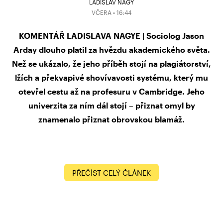
LADISLAV NAGY
VČERA • 16:44
KOMENTÁŘ LADISLAVA NAGYE | Sociolog Jason
Arday dlouho platil za hvězdu akademického světa.
Než se ukázalo, že jeho příběh stojí na plagiátorství,
lžích a překvapivé shovívavosti systému, který mu
otevřel cestu až na profesuru v Cambridge. Jeho
univerzita za ním dál stojí – přiznat omyl by
znamenalo přiznat obrovskou blamáž.
PŘEČÍST CELÝ ČLÁNEK