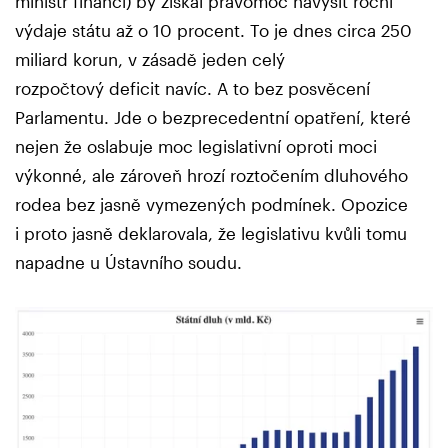
ministr financí) by získal pravomoc navýšit roční
výdaje státu až o 10 procent. To je dnes circa 250
miliard korun, v zásadě jeden celý
rozpočtový deficit navíc. A to bez posvěcení
Parlamentu. Jde o bezprecedentní opatření, které
nejen že oslabuje moc legislativní oproti moci
výkonné, ale zároveň hrozí roztočením dluhového
rodea bez jasně vymezených podmínek. Opozice
i proto jasně deklarovala, že legislativu kvůli tomu
napadne u Ústavního soudu.