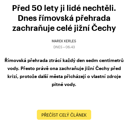
Před 50 lety ji lidé nechtěli.
Dnes římovská přehrada
zachraňuje celé jižní Čechy
MAREK KERLES
DNES • 06:43
Římovská přehrada ztrácí každý den sedm centimetrů
vody. Přesto právě ona zachraňuje jižní Čechy před
krizí, protože další města přicházejí o vlastní zdroje
pitné vody.
PŘEČÍST CELÝ ČLÁNEK