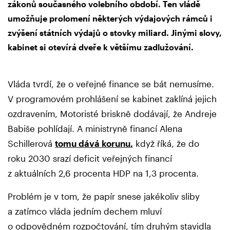
zákonů současného volebního období. Ten vládě
umožňuje prolomení některých výdajových rámců i
zvýšení státních výdajů o stovky miliard. Jinými slovy,
kabinet si otevírá dveře k většímu zadlužování.
Vláda tvrdí, že o veřejné finance se bát nemusíme.
V programovém prohlášení se kabinet zaklíná jejich
ozdravením, Motoristé briskně dodávají, že Andreje
Babiše pohlídají. A ministryně financí Alena
Schillerová
tomu dává korunu
,
když říká, že do
roku 2030 srazí deficit veřejných financí
z aktuálních 2,6 procenta HDP na 1,3 procenta.
Problém je v tom, že papír snese jakékoliv sliby
a zatímco vláda jedním dechem mluví
o odpovědném rozpočtování, tím druhým stavidla