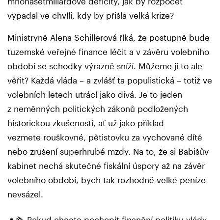
mnohasetmiliardové deficity, jak by rozpočet
vypadal ve chvíli, kdy by přišla velká krize?
Ministryně Alena Schillerová říká, že postupně bude
tuzemské veřejné finance léčit a v závěru volebního
období se schodky výrazně sníží. Můžeme jí to ale
věřit? Každá vláda – a zvlášť ta populistická – totiž ve
volebních letech utrácí jako divá. Je to jeden
z neměnných politických zákonů podložených
historickou zkušeností, ať už jako příklad
vezmete rouškovné, pětistovku za vychované dítě
nebo zrušení superhrubé mzdy. Na to, že si Babišův
kabinet nechá skutečné fiskální úspory až na závěr
volebního období, bych tak rozhodně velké peníze
nevsázel.
🔥🗞️ Pokud chcete pochopit finanční politiku vlády,