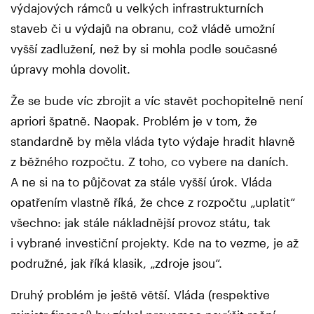
výdajových rámců u velkých infrastrukturních
staveb či u výdajů na obranu, což vládě umožní
vyšší zadlužení, než by si mohla podle současné
úpravy mohla dovolit.
Že se bude víc zbrojit a víc stavět pochopitelně není
apriori špatně. Naopak. Problém je v tom, že
standardně by měla vláda tyto výdaje hradit hlavně
z běžného rozpočtu. Z toho, co vybere na daních.
A ne si na to půjčovat za stále vyšší úrok. Vláda
opatřením vlastně říká, že chce z rozpočtu „uplatit“
všechno: jak stále nákladnější provoz státu, tak
i vybrané investiční projekty. Kde na to vezme, je až
podružné, jak říká klasik, „zdroje jsou“.
Druhý problém je ještě větší. Vláda (respektive