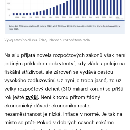
Vývoj státního dluhu. Zdroj: Národní rozpočtová rada
Na sílu přijatá novela rozpočtových zákonů však není
jediným příkladem pokrytectví, kdy vláda apeluje na
fiskální střízlivost, ale zároveň se vydává cestou
vysokého zadlužování. Už nyní je třeba jasné, že už
velký rozpočtový deficit (310 miliard korun) se příští
rok ještě
zvýší
. Není k tomu přitom žádný
ekonomický důvod: ekonomika roste,
nezaměstnanost je nízká, inflace v normě. Je tak na
místě se ptát: Pokud v dobrých časech sekáme