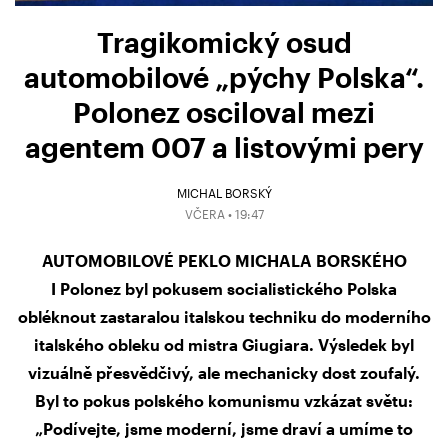
Tragikomický osud
automobilové „pýchy Polska“.
Polonez osciloval mezi
agentem 007 a listovými pery
MICHAL BORSKÝ
VČERA • 19:47
AUTOMOBILOVÉ PEKLO MICHALA BORSKÉHO
I Polonez byl pokusem socialistického Polska
obléknout zastaralou italskou techniku do moderního
italského obleku od mistra Giugiara. Výsledek byl
vizuálně přesvědčivý, ale mechanicky dost zoufalý.
Byl to pokus polského komunismu vzkázat světu:
„Podívejte, jsme moderní, jsme draví a umíme to