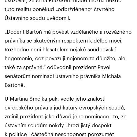
tuto realitu poněkud „odbržděného“ čtvrtého
Ústavního soudu uvědomil.
„Docent Bartoň má pověst vzdělaného a rozvážného
právníka se skutečným respektem k dělbě moci.
Rozhodně není hlasatelem nějaké soudcovské
hegemonie, což považuji nejenom za důležité, ale
také za správné,“ odůvodnil prezident Pavel
senátorům nominaci ústavního právníka Michala
Bartoně.
U Martina Smolka pak, vedle jeho znalosti
evropského práva a judikatury evropských soudů,
zmínil prezident jako důvod jeho nominace i to, že
ústavním soudům někdy „hrozí jistý despekt
k politice i částečná neschopnost porozumět