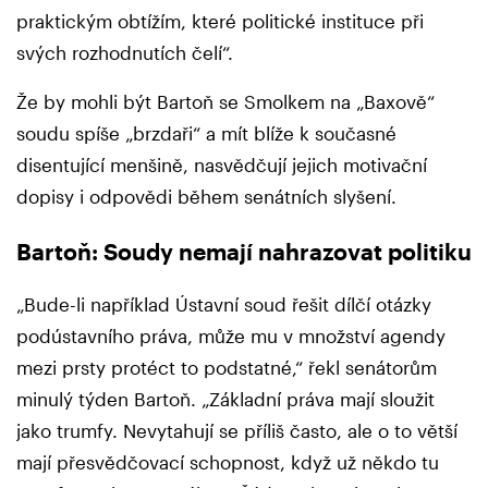
praktickým obtížím, které politické instituce při
svých rozhodnutích čelí“.
Že by mohli být Bartoň se Smolkem na „Baxově“
soudu spíše „brzdaři“ a mít blíže k současné
disentující menšině, nasvědčují jejich motivační
dopisy i odpovědi během senátních slyšení.
Bartoň: Soudy nemají nahrazovat politiku
„Bude-li například Ústavní soud řešit dílčí otázky
podústavního práva, může mu v množství agendy
mezi prsty protéct to podstatné,“ řekl senátorům
minulý týden Bartoň. „Základní práva mají sloužit
jako trumfy. Nevytahují se příliš často, ale o to větší
mají přesvědčovací schopnost, když už někdo tu