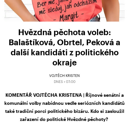
Hvězdná pěchota voleb:
Balaštíková, Obrtel, Peková a
další kandidáti z politického
okraje
VOJTĚCH KRISTEN
DNES • 07:00
KOMENTÁŘ VOJTĚCHA KRISTENA | Říjnové senátní a
komunální volby nabídnou vedle seriózních kandidátů
také tradiční porci politického bizáru. Kdo si zasloužil
zařazení do politické Hvězdné pěchoty?