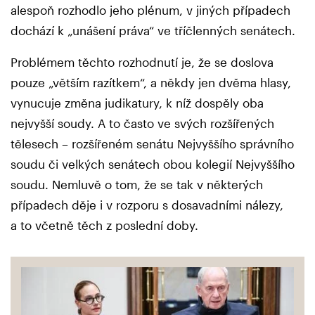
alespoň rozhodlo jeho plénum, v jiných případech
dochází k „unášení práva“ ve tříčlenných senátech.
Problémem těchto rozhodnutí je, že se doslova
pouze „větším razítkem“, a někdy jen dvěma hlasy,
vynucuje změna judikatury, k níž dospěly oba
nejvyšší soudy. A to často ve svých rozšířených
tělesech – rozšířeném senátu Nejvyššího správního
soudu či velkých senátech obou kolegií Nejvyššího
soudu. Nemluvě o tom, že se tak v některých
případech děje i v rozporu s dosavadními nálezy,
a to včetně těch z poslední doby.