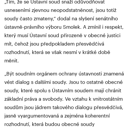
„Tím, že se Ústavní soud snaží odůvodňovat
usneseními zjevnou neopodstatněnost, jsou totiž
soudy často zmateny,“ dodal na slyšení senátního
ústavně-právního výboru Smolek. A zmínil i respekt,
který musí Ústavní soud přirozeně v obecné justici
mít, čehož jsou předpokladem přesvědčivá
rozhodnutí, která se však nesmí v krátké době
měnit.
„Být soudním orgánem ochrany ústavnosti znamená
vést dialog s dalšími soudy. Jsou to ostatně obecné
soudy, které spolu s Ústavním soudem mají chránit
základní práva a svobody. Ve vztahu k vnitrostátním
soudům jsou jádrem takového dialogu přesvědčivá,
jasně vyargumentovaná a zejména koherentní
rozhodnutí, která budou obecné soudy