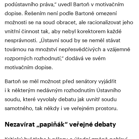
podústavního práva,“ uvedl Bartoň v motivačním
dopise. Řešením není podle Bartoně omezení
možnosti se na soud obracet, ale racionalizovat jeho
vnitřní činnost tak, aby nebyl korektorem každé
nesprávnosti. „Ústavní soud by se neměl stávat
továrnou na množství nepřesvědčivých a vzájemně
rozporných rozhodnutí,“ dodává ve svém
motivačním dopise.
Bartoň se měl možnost před senátory vyjádřit
i k některým nedávným rozhodnutím Ústavního
soudu, které vyvolaly debatu jak uvnitř soudu
samotného, tak někdy i ve veřejném prostoru.
Nezavírat „papiňák“ veřejné debaty
Kritický byl třeba k nálezu o úřední změně pohlaví,