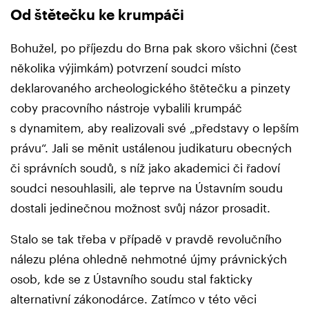
Od štětečku ke krumpáči
Bohužel, po příjezdu do Brna pak skoro všichni (čest
několika výjimkám) potvrzení soudci místo
deklarovaného archeologického štětečku a pinzety
coby pracovního nástroje vybalili krumpáč
s dynamitem, aby realizovali své „představy o lepším
právu“. Jali se měnit ustálenou judikaturu obecných
či správních soudů, s níž jako akademici či řadoví
soudci nesouhlasili, ale teprve na Ústavním soudu
dostali jedinečnou možnost svůj názor prosadit.
Stalo se tak třeba v případě v pravdě revolučního
nálezu pléna ohledně nehmotné újmy právnických
osob, kde se z Ústavního soudu stal fakticky
alternativní zákonodárce. Zatímco v této věci