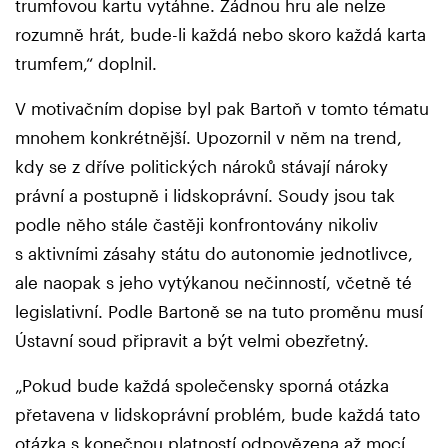
trumfovou kartu vytáhne. Žádnou hru ale nelze
rozumně hrát, bude-li každá nebo skoro každá karta
trumfem,“ doplnil.
V motivačním dopise byl pak Bartoň v tomto tématu
mnohem konkrétnější. Upozornil v něm na trend,
kdy se z dříve politických nároků stávají nároky
právní a postupně i lidskoprávní. Soudy jsou tak
podle něho stále častěji konfrontovány nikoliv
s aktivními zásahy státu do autonomie jednotlivce,
ale naopak s jeho vytýkanou nečinností, včetně té
legislativní. Podle Bartoně se na tuto proměnu musí
Ústavní soud připravit a být velmi obezřetný.
„Pokud bude každá společensky sporná otázka
přetavena v lidskoprávní problém, bude každá tato
otázka s konečnou platností odpovězena až mocí