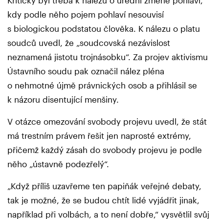
kdy podle něho pojem pohlaví nesouvisí
s biologickou podstatou člověka. K nálezu o platu
soudců uvedl, že „soudcovská nezávislost
neznamená jistotu trojnásobku“. Za projev aktivismu
Ústavního soudu pak označil nález pléna
o nehmotné újmě právnických osob a přihlásil se
k názoru disentující menšiny.
V otázce omezování svobody projevu uvedl, že stát
má trestním právem řešit jen naprosté extrémy,
přičemž každý zásah do svobody projevu je podle
něho „ústavně podezřelý“.
„Když příliš uzavřeme ten papiňák veřejné debaty,
tak je možné, že se budou chtít lidé vyjádřit jinak,
například při volbách, a to není dobře,“ vysvětlil svůj