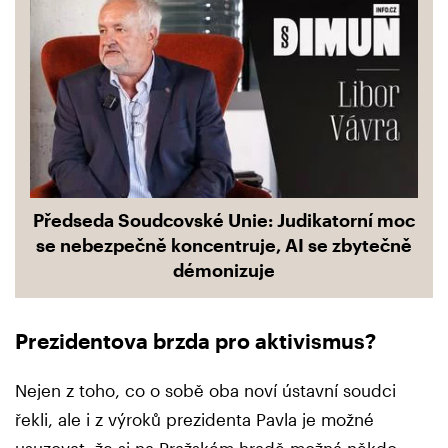
Předseda Soudcovské Unie: Judikatorní moc
se nebezpečně koncentruje, AI se zbytečně
démonizuje
Prezidentova brzda pro aktivismus?
Nejen z toho, co o sobě oba noví ústavní soudci
řekli, ale i z výroků prezidenta Pavla je možné
usuzovat, že si na Pražském hradě možná někdo