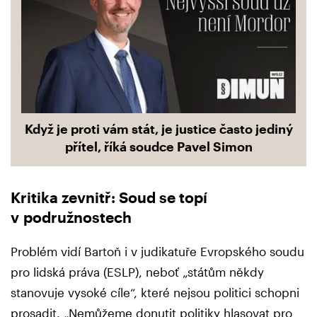
Když je proti vám stát, je justice často jediný
přítel, říká soudce Pavel Simon
Kritika zevnitř: Soud se topí
v podružnostech
Problém vidí Bartoň i v judikatuře Evropského soudu
pro lidská práva (ESLP), neboť „státům někdy
stanovuje vysoké cíle“, které nejsou politici schopni
prosadit. „Nemůžeme donutit politiky hlasovat pro