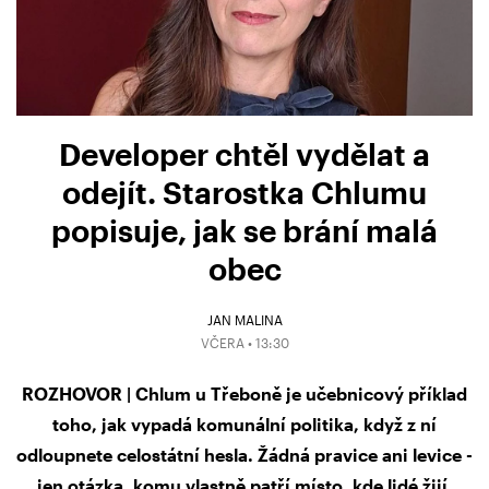
Developer chtěl vydělat a
odejít. Starostka Chlumu
popisuje, jak se brání malá
obec
JAN MALINA
VČERA • 13:30
ROZHOVOR | Chlum u Třeboně je učebnicový příklad
toho, jak vypadá komunální politika, když z ní
odloupnete celostátní hesla. Žádná pravice ani levice -
jen otázka, komu vlastně patří místo, kde lidé žijí.