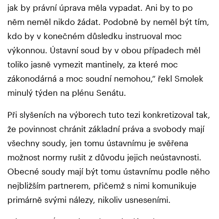
jak by právní úprava měla vypadat. Ani by to po
něm neměl nikdo žádat. Podobně by neměl být tím,
kdo by v konečném důsledku instruoval moc
výkonnou. Ústavní soud by v obou případech měl
toliko jasně vymezit mantinely, za které moc
zákonodárná a moc soudní nemohou,“ řekl Smolek
minulý týden na plénu Senátu.
Při slyšeních na výborech tuto tezi konkretizoval tak,
že povinnost chránit základní práva a svobody mají
všechny soudy, jen tomu ústavnímu je svěřena
možnost normy rušit z důvodu jejich neústavnosti.
Obecné soudy mají být tomu ústavnímu podle něho
nejbližším partnerem, přičemž s nimi komunikuje
primárně svými nálezy, nikoliv usneseními.