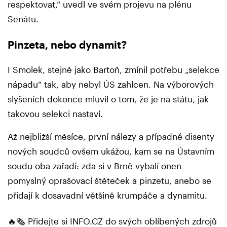
respektovat,“ uvedl ve svém projevu na plénu
Senátu.
Pinzeta, nebo dynamit?
I Smolek, stejně jako Bartoň, zmínil potřebu „selekce
nápadu“ tak, aby nebyl ÚS zahlcen. Na výborových
slyšeních dokonce mluvil o tom, že je na státu, jak
takovou selekci nastaví.
Až nejbližší měsíce, první nálezy a případné disenty
nových soudců ovšem ukážou, kam se na Ústavním
soudu oba zařadí: zda si v Brně vybalí onen
pomyslný oprašovací štěteček a pinzetu, anebo se
přidají k dosavadní většině krumpáče a dynamitu.
🔥🗞️ Přidejte si INFO.CZ do svých oblíbených zdrojů