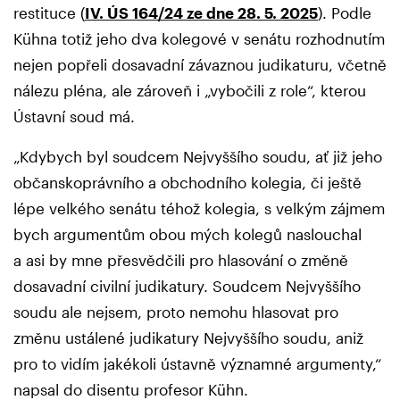
restituce (
IV. ÚS 164/24 ze dne 28. 5. 2025
). Podle
Kühna totiž jeho dva kolegové v senátu rozhodnutím
nejen popřeli dosavadní závaznou judikaturu, včetně
nálezu pléna, ale zároveň i „vybočili z role“, kterou
Ústavní soud má.
„Kdybych byl soudcem Nejvyššího soudu, ať již jeho
občanskoprávního a obchodního kolegia, či ještě
lépe velkého senátu téhož kolegia, s velkým zájmem
bych argumentům obou mých kolegů naslouchal
a asi by mne přesvědčili pro hlasování o změně
dosavadní civilní judikatury. Soudcem Nejvyššího
soudu ale nejsem, proto nemohu hlasovat pro
změnu ustálené judikatury Nejvyššího soudu, aniž
pro to vidím jakékoli ústavně významné argumenty,“
napsal do disentu profesor Kühn.