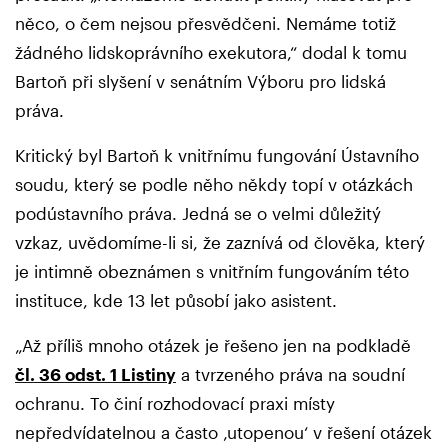
něco, o čem nejsou přesvědčeni. Nemáme totiž
žádného lidskoprávního exekutora,“ dodal k tomu
Bartoň při slyšení v senátním Výboru pro lidská
práva.
Kritický byl Bartoň k vnitřnímu fungování Ústavního
soudu, který se podle něho někdy topí v otázkách
podústavního práva. Jedná se o velmi důležitý
vzkaz, uvědomíme-li si, že zaznívá od člověka, který
je intimně obeznámen s vnitřním fungováním této
instituce, kde 13 let působí jako asistent.
„Až příliš mnoho otázek je řešeno jen na podkladě
čl. 36 odst. 1 Listiny
a tvrzeného práva na soudní
ochranu. To činí rozhodovací praxi místy
nepředvídatelnou a často ‚utopenou‘ v řešení otázek