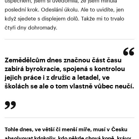
úspěchem, jsem si uvědomila, že jsem minula
poslední krok. Odeslání úkolu. Ale to uvidíte, jen
když sjedete s displejem dolů. Takže mi to trvalo
čtyři dny dohromady.
Zemědělcům dnes značnou část času
zabírá byrokracie, spojená s kontrolou
jejich práce i z družic a letadel, ve
školách se ale o tom vlastně vůbec neučí.
Tohle dnes, ve větší či menší míře, musí v Česku
absolvovat kdokoliv, kdo někde chová koně, krávy