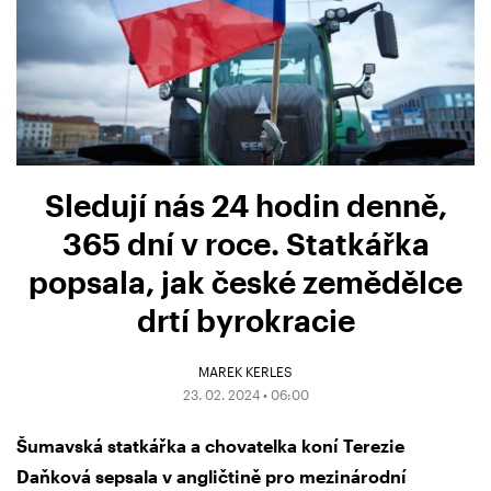
Sledují nás 24 hodin denně,
365 dní v roce. Statkářka
popsala, jak české zemědělce
drtí byrokracie
MAREK KERLES
23. 02. 2024 • 06:00
Šumavská statkářka a chovatelka koní Terezie
Daňková sepsala v angličtině pro mezinárodní