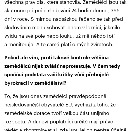
všechna pravidla, která stanovila. Zemědělci jsou tak
skutečně při práci sledováni 24 hodin denně, 365
dní v roce. S mírnou nadsázkou řečeno se tak před
sledováním mohu schovat jenom v ložnici, jakmile
vyjdu na své pole nebo louku, už mě někdo fotí
a monitoruje. A to samé platí o mých zvířatech.
Pokud ale vím, proti takové kontrole většina
zemědělců nijak zvlášť neprotestuje. V čem tedy
spočívá podstata vaší kritiky vůči přebujelé
byrokracii v zemědělství?
To, že jsou dnes zemědělci pravděpodobně
nejsledovanější obyvatelé EU, vychází z toho, že
zemědělské dotace tvoří velkou část unijního
rozpočtu. A daňoví poplatníci určitě mají právo
vědět a zkontrolovat si, zda jsou jejich peníze účelně