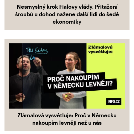
Nesmyslný krok Fialovy vlády. Přitažení
šroubů u dohod nažene další lidi do šedé
ekonomiky
Zlámalová vysvětluje: Proč v Německu
nakoupím levněji než u nás