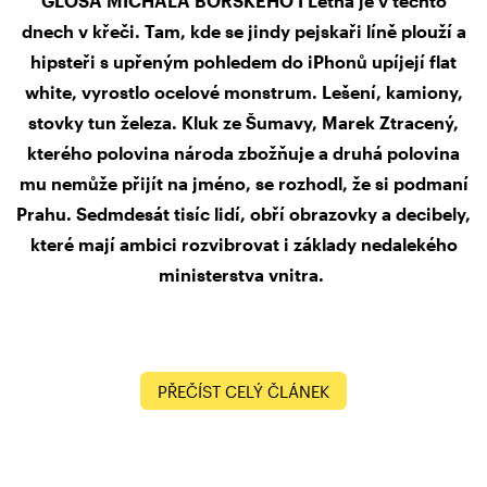
GLOSA MICHALA BORSKÉHO I Letná je v těchto
dnech v křeči. Tam, kde se jindy pejskaři líně plouží a
hipsteři s upřeným pohledem do iPhonů upíjejí flat
white, vyrostlo ocelové monstrum. Lešení, kamiony,
stovky tun železa. Kluk ze Šumavy, Marek Ztracený,
kterého polovina národa zbožňuje a druhá polovina
mu nemůže přijít na jméno, se rozhodl, že si podmaní
Prahu. Sedmdesát tisíc lidí, obří obrazovky a decibely,
které mají ambici rozvibrovat i základy nedalekého
ministerstva vnitra.
PŘEČÍST CELÝ ČLÁNEK