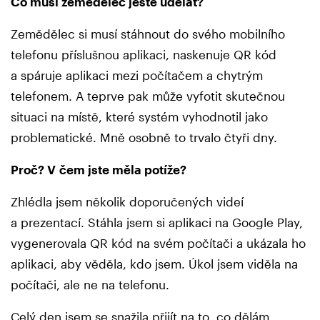
Co musí zemědělec ještě udělat?
Zemědělec si musí stáhnout do svého mobilního
telefonu příslušnou aplikaci, naskenuje QR kód
a spáruje aplikaci mezi počítačem a chytrým
telefonem. A teprve pak může vyfotit skutečnou
situaci na místě, které systém vyhodnotil jako
problematické. Mně osobně to trvalo čtyři dny.
Proč? V čem jste měla potíže?
Zhlédla jsem několik doporučených videí
a prezentací. Stáhla jsem si aplikaci na Google Play,
vygenerovala QR kód na svém počítači a ukázala ho
aplikaci, aby věděla, kdo jsem. Úkol jsem viděla na
počítači, ale ne na telefonu.
Celý den jsem se snažila přijít na to, co dělám