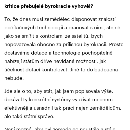
kritice přebujelé byrokracie vyhověl?
To, že dnes musí zemědělec disponovat znalostí
počítačových technologií a pracovat s nimi, stejně
jako se smířit s kontrolami ze satelitů, bych
nepovažovala obecně za přílišnou byrokracii. Prostě
dostáváme dotace a technologie pochopitelně
nabízejí státům dříve nevídané možnosti, jak
účelnost dotací kontrolovat. Jiné to do budoucna
nebude.
Jde ale o to, aby stát, jak jsem popisovala výše,
dokázal ty konkrétní systémy využívat mnohem
efektivněji a usnadnil tak práci nejen zemědělcům,
ale také státní správě.
Není možné, aby byl zemědělec neustále a stále