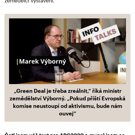
zemědělci vystaveni.
„Green Deal je třeba zreálnit,“ říká ministr
zemědělství Výborný. „Pokud příští Evropská
komise neustoupí od aktivismu, bude nám
ouvej“
Četl jsem váš
text pro ARC2020
a musel jsem se