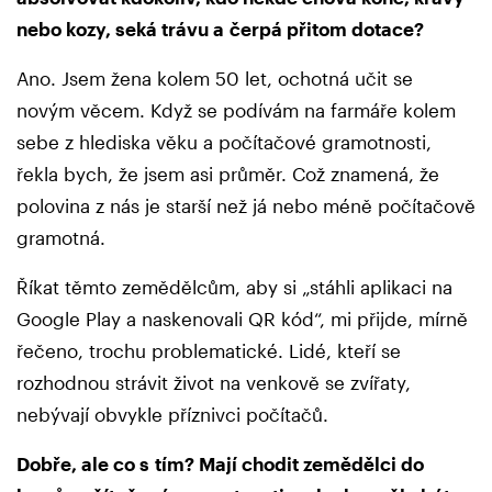
nebo kozy, seká trávu a čerpá přitom dotace?
Ano. Jsem žena kolem 50 let, ochotná učit se
novým věcem. Když se podívám na farmáře kolem
sebe z hlediska věku a počítačové gramotnosti,
řekla bych, že jsem asi průměr. Což znamená, že
polovina z nás je starší než já nebo méně počítačově
gramotná.
Říkat těmto zemědělcům, aby si „stáhli aplikaci na
Google Play a naskenovali QR kód“, mi přijde, mírně
řečeno, trochu problematické. Lidé, kteří se
rozhodnou strávit život na venkově se zvířaty,
nebývají obvykle příznivci počítačů.
Dobře, ale co s tím? Mají chodit zemědělci do