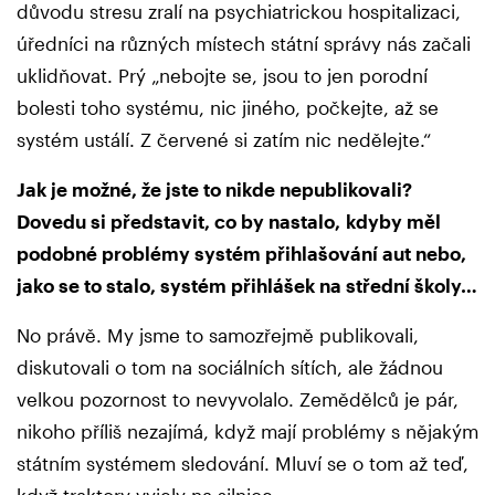
důvodu stresu zralí na psychiatrickou hospitalizaci,
úředníci na různých místech státní správy nás začali
uklidňovat. Prý „nebojte se, jsou to jen porodní
bolesti toho systému, nic jiného, počkejte, až se
systém ustálí. Z červené si zatím nic nedělejte.“
Jak je možné, že jste to nikde nepublikovali?
Dovedu si představit, co by nastalo, kdyby měl
podobné problémy systém přihlašování aut nebo,
jako se to stalo, systém přihlášek na střední školy…
No právě. My jsme to samozřejmě publikovali,
diskutovali o tom na sociálních sítích, ale žádnou
velkou pozornost to nevyvolalo. Zemědělců je pár,
nikoho příliš nezajímá, když mají problémy s nějakým
státním systémem sledování. Mluví se o tom až teď,
když traktory vyjely na silnice.