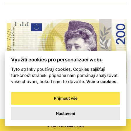
Využití cookies pro personalizaci webu
Tyto stránky používají cookies. Cookies zajišťují
funkčnost stránek, případně nám pomáhají analyzovat
vaše chování, pokud nám to dovolíte.
Více o cookies.
Téměř zapomenutá nobelistka.
Přijmout vše
Dočká se pražská šlechtična
Nastavení
portrétu na dvoustovce eura?
CHCI NEWSLETTER
DAVID VONDRÁČEK