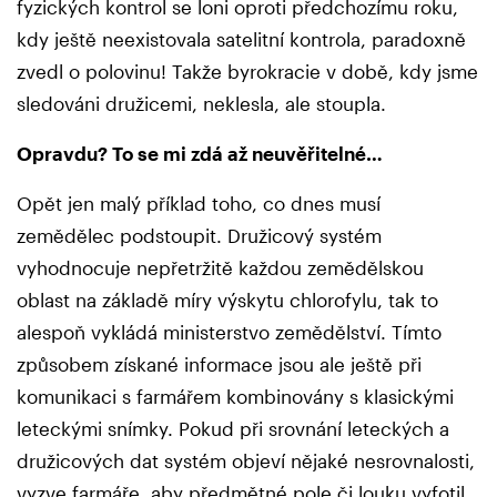
fyzických kontrol se loni oproti předchozímu roku,
kdy ještě neexistovala satelitní kontrola, paradoxně
zvedl o polovinu! Takže byrokracie v době, kdy jsme
sledováni družicemi, neklesla, ale stoupla.
Opravdu? To se mi zdá až neuvěřitelné…
Opět jen malý příklad toho, co dnes musí
zemědělec podstoupit. Družicový systém
vyhodnocuje nepřetržitě každou zemědělskou
oblast na základě míry výskytu chlorofylu, tak to
alespoň vykládá ministerstvo zemědělství. Tímto
způsobem získané informace jsou ale ještě při
komunikaci s farmářem kombinovány s klasickými
leteckými snímky. Pokud při srovnání leteckých a
družicových dat systém objeví nějaké nesrovnalosti,
vyzve farmáře, aby předmětné pole či louku vyfotil