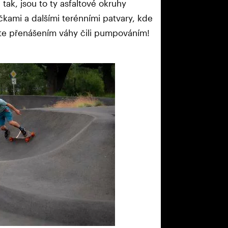
tak, jsou to ty asfaltové okruhy
kami a dalšími terénními patvary, kde
áte přenášením váhy čili pumpováním!