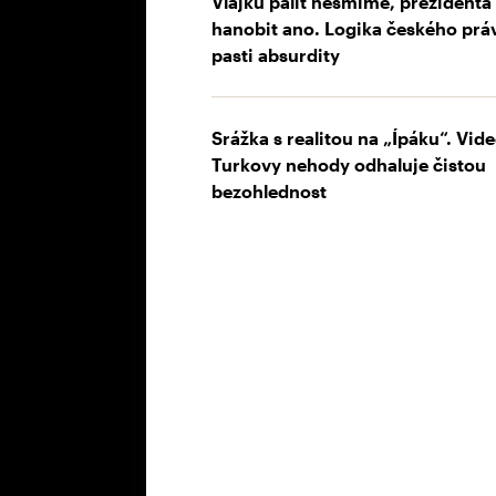
Vlajku pálit nesmíme, prezidenta
hanobit ano. Logika českého prá
pasti absurdity
Srážka s realitou na „Ípáku“. Vide
Turkovy nehody odhaluje čistou
bezohlednost