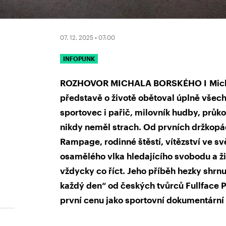
07. 12. 2025 • 07:00
INFOPUNK
ROZHOVOR MICHALA BORSKÉHO I Michal 
představě o životě obětoval úplně všech
sportovec i pařič, milovník hudby, průko
nikdy neměl strach. Od prvních držkopá
Rampage, rodinné štěstí, vítězství ve s
osamělého vlka hledajícího svobodu a ž
vždycky co říct. Jeho příběh hezky shrnul
každý den“ od českých tvůrců Fullface P
první cenu jako sportovní dokumentární f