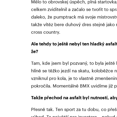
Mělo to obrovskej úspěch, plná startovka
celkem zviditelnil a začalo se tvořit to s
daleko, že pumptrack má svoje mistrovstv
takže vítěz bere duhový dres stejně jako
cross country.
Ale tehdy to ještě nebyl ten hladký asfa
že?
Tam, kde jsem byl pozvaný, to byla ještě h
hlíně se těžko jezdí na skatu, koloběžce
vzniknul pro kola, je to vlastně zmenšen
pokročila. Momentálně BMX uvidíme již p
Takže přechod na asfalt byl nutností, ab
Přesně tak. Ten sport za tu dobu, co pře
výhod. Ta největší pro investora – pokud