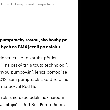
 kde se královsky zabavíte i zasportujete
 pumptracky rostou jako houby po
 bych na BMX jezdil po asfaltu.
eset let. Je to zhruba pět let
li na český trh s touto technologií.
pohybu pumpování, jehož pomocí se
012 jsem pumptrack jako disciplínu
m mě pozval Red Bull.
n rok jsme uspořádali mezinárodní
val stejně – Red Bull Pump Riders.