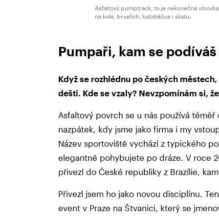
Asfaltový pumptrack, to je nekonečná vlnovka,
na kole, bruslích, koloběžce i skatu.
Pumpaři, kam se podíváš
Když se rozhlédnu po českých městech,
dešti. Kde se vzaly? Nevzpomínám si, že
Asfaltový povrch se u nás používá téměř d
nazpátek, kdy jsme jako firma i my vstoupi
Název sportoviště vychází z typického 
elegantně pohybujete po dráze. V roce 2
přivezl do České republiky z Brazílie, ka
Přivezl jsem ho jako novou disciplínu. Te
event v Praze na Štvanici, který se jmeno