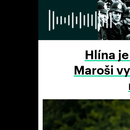
Hlína j
Maroši vy