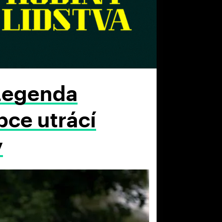
 Legenda
bce utrácí
y