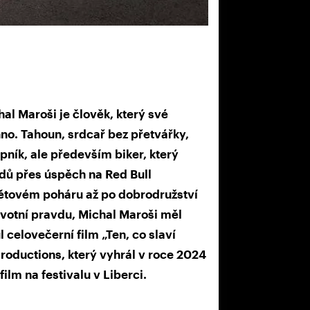
Maroši je člověk, který své
no. Tahoun, srdcař bez přetvářky,
pník, ale především biker, který
dů přes úspěch na Red Bull
větovém poháru až po dobrodružství
ivotní pravdu, Michal Maroši měl
 celovečerní film „Ten, co slaví
roductions, který vyhrál v roce 2024
ilm na festivalu v Liberci.