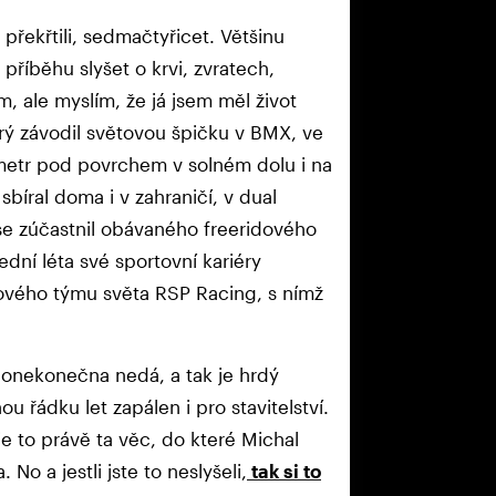
 překřtili, sedmačtyřicet. Většinu
v příběhu slyšet o krvi, zvratech,
, ale myslím, že já jsem měl život
erý závodil světovou špičku v BMX, ve
lometr pod povrchem v solném dolu i na
bíral doma i v zahraničí, v dual
 se zúčastnil obávaného freeridového
ní léta své sportovní kariéry
sového týmu světa RSP Racing, s nímž
 donekonečna nedá, a tak je hrdý
 řádku let zapálen i pro stavitelství.
 je to právě ta věc, do které Michal
No a jestli jste to neslyšeli,
tak si to