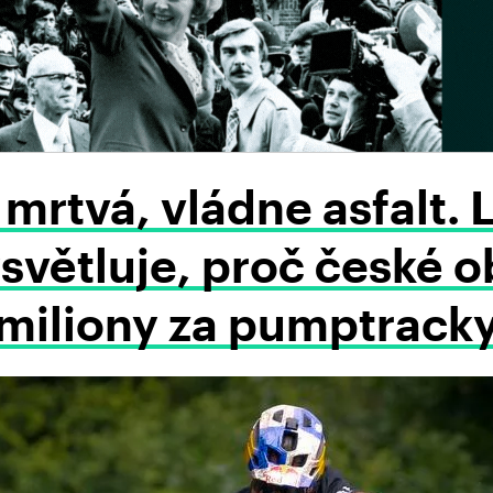
e mrtvá, vládne asfalt.
světluje, proč české o
miliony za pumptrack