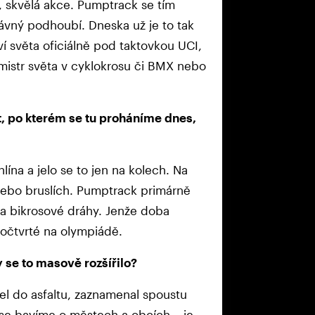
, skvělá akce. Pumptrack se tím
právný podhoubí. Dneska už je to tak
í světa oficiálně pod taktovkou UCI,
 mistr světa v cyklokrosu či BMX nebo
lt, po kterém se tu proháníme dnes,
lína a jelo se to jen na kolech. Na
 nebo bruslích. Pumptrack primárně
ina bikrosové dráhy. Jenže doba
očtvrté na olympiádě.
y se to masově rozšířilo?
šel do asfaltu, zaznamenal spoustu
 se bavíme o městech a obcích – je