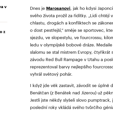
va v
Dnes je
Marosanovi
, jak ho kdysi Japonci
svého života prožil za řidítky. „Lidi chtějí 
chlastu, drogách a konfliktech se zákonem
o dost pestřejší,“ směje se sportovec, kt
o z
sjezdu, ve slopestylu, ve fourcrossu, ki
ledu v olympijské bobové dráze. Medaile s
slalomu se stal mistrem Evropy, čtyřikrát
závodu Red Bull Rampage v Utahu a posled
reprezentoval barvy nejlepšího fourcros
vyhrál světový pohár.
I když jde věk zastavit, závodit se úplně
Benátčan (z Benátek nad Jizerou) už pěknou
Jestli jste někdy slyšeli slovo pumptrack,
poslední roky vkládá svého tvůrčího génia. 