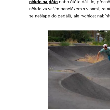
někde najděte
nebo čtěte dál. Jo, přesně 
někde za vaším panelákem s vlnami, zatáč
se nešlape do pedálů, ale rychlost nabír