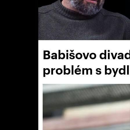
Babišovo divad
problém s byd