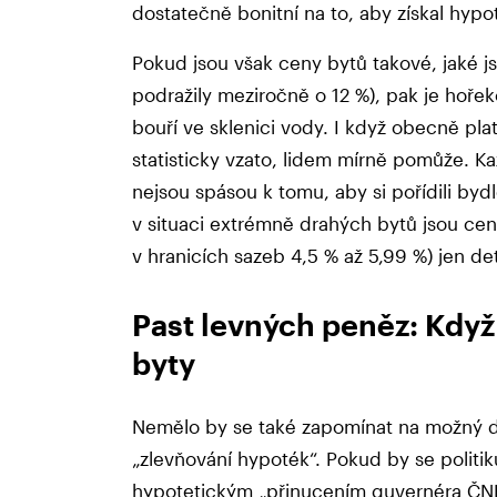
dostatečně bonitní na to, aby získal hyp
Pokud jsou však ceny bytů takové, jaké js
podražily meziročně o 12 %), pak je hoře
bouří ve sklenici vody. I když obecně plat
statisticky vzato, lidem mírně pomůže. K
nejsou spásou k tomu, aby si pořídili by
v situaci extrémně drahých bytů jsou c
v hranicích sazeb 4,5 % až 5,99 %) jen det
Past levných peněz: Když
byty
Nemělo by se také zapomínat na možný 
„zlevňování hypoték“. Pokud by se politi
hypotetickým „přinucením guvernéra ČNB