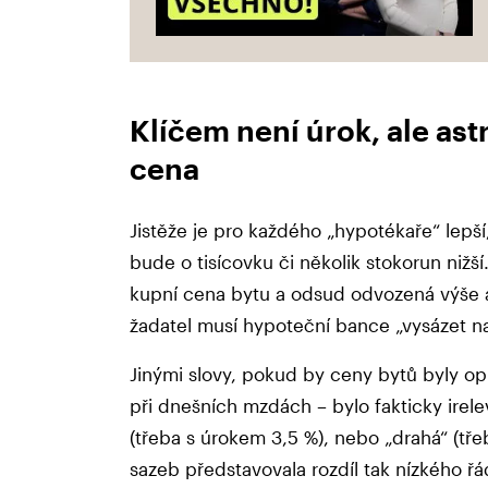
Klíčem není úrok, ale as
cena
Jistěže je pro každého „hypotékaře“ lepší,
bude o tisícovku či několik stokorun nižší
kupní cena bytu a odsud odvozená výše 
žadatel musí hypoteční bance „vysázet n
Jinými slovy, pokud by ceny bytů byly op
při dnešních mzdách – bylo fakticky irele
(třeba s úrokem 3,5 %), nebo „drahá“ (tře
sazeb představovala rozdíl tak nízkého řád