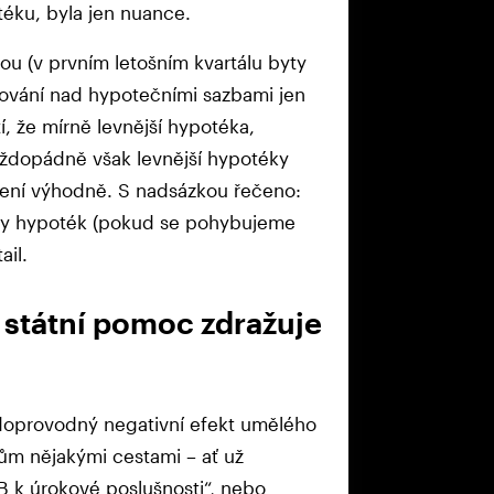
otéku, byla jen nuance.
ou (v prvním letošním kvartálu byty
kování nad hypotečními sazbami jen
í, že mírně levnější hypotéka,
aždopádně však levnější hypotéky
dlení výhodně. S nadsázkou řečeno:
eny hypoték (pokud se pohybujeme
ail.
 státní pomoc zdražuje
doprovodný negativní efekt umělého
kům nějakými cestami – ať už
 k úrokové poslušnosti“, nebo