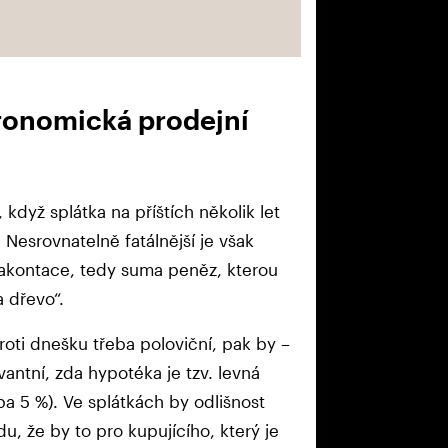
tronomická prodejní
 když splátka na příštích několik let
. Nesrovnatelně fatálnější je však
akontace, tedy suma peněz, kterou
a dřevo“.
roti dnešku třeba poloviční, pak by –
vantní, zda hypotéka je tzv. levná
ba 5 %). Ve splátkách by odlišnost
u, že by to pro kupujícího, který je