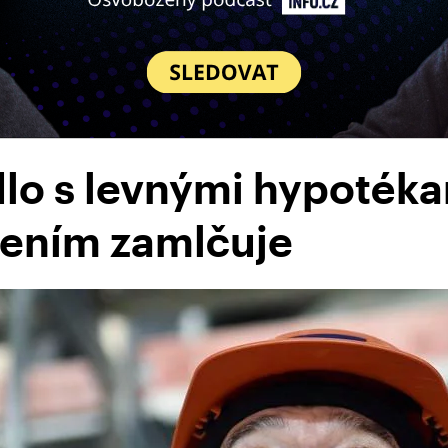
lo s levnými hypotéka
lením zamlčuje