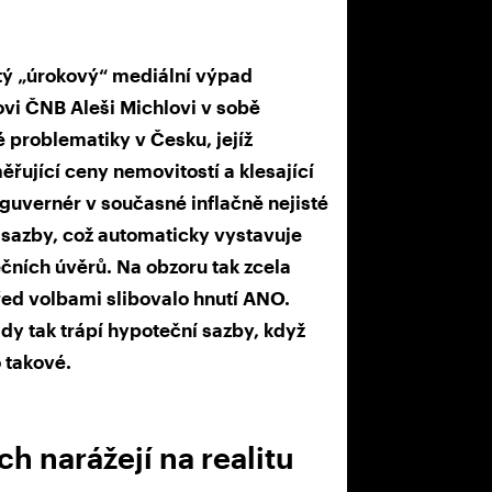
 „úrokový“ mediální výpad
vi ČNB Aleši Michlovi v sobě
problematiky v Česku, jejíž
řující ceny nemovitostí a klesající
 guvernér v současné inflačně nejisté
 sazby, což automaticky vystavuje
čních úvěrů. Na obzoru tak zcela
před volbami slibovalo hnutí ANO.
ády tak trápí hypoteční sazby, když
 takové.
h narážejí na realitu