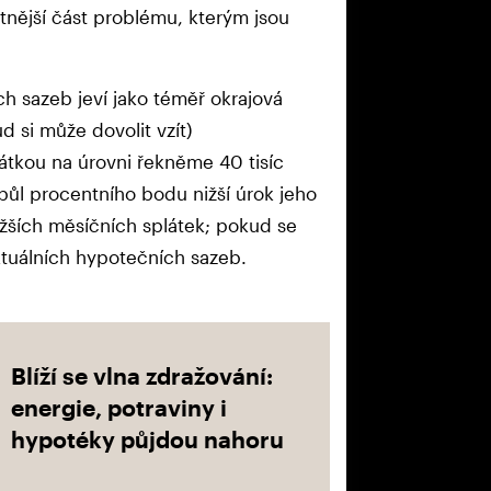
tnější část problému, kterým jsou
ch sazeb jeví jako téměř okrajová
d si může dovolit vzít)
tkou na úrovni řekněme 40 tisíc
 půl procentního bodu nižší úrok jeho
ižších měsíčních splátek; pokud se
uálních hypotečních sazeb.
Blíží se vlna zdražování:
energie, potraviny i
hypotéky půjdou nahoru