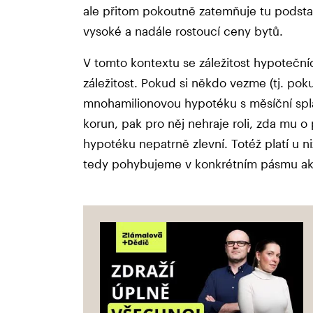
ale přitom pokoutně zatemňuje tu podsta
vysoké a nadále rostoucí ceny bytů.
V tomto kontextu se záležitost hypoteční
záležitost. Pokud si někdo vezme (tj. poku
mnohamilionovou hypotéku s měsíční splá
korun, pak pro něj nehraje roli, zda mu o
hypotéku nepatrně zlevní. Totéž platí u n
tedy pohybujeme v konkrétním pásmu akt