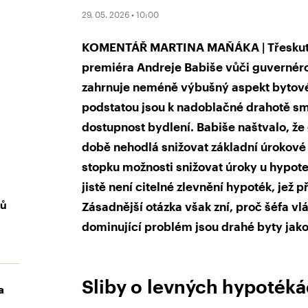
29. 05. 2026 • 10:00
KOMENTÁŘ MARTINA MAŇÁKA | Třeskutý
premiéra Andreje Babiše vůči guvernéro
zahrnuje neméně výbušný aspekt bytové 
podstatou jsou k nadoblačné drahotě smě
dostupnost bydlení. Babiše naštvalo, že
době nehodlá snižovat základní úrokové
stopku možnosti snižovat úroky u hypote
jistě není citelné zlevnění hypoték, jež 
mů
Zásadnější otázka však zní, proč šéfa vl
dominující problém jsou drahé byty jako
Sliby o levných hypotékác
a