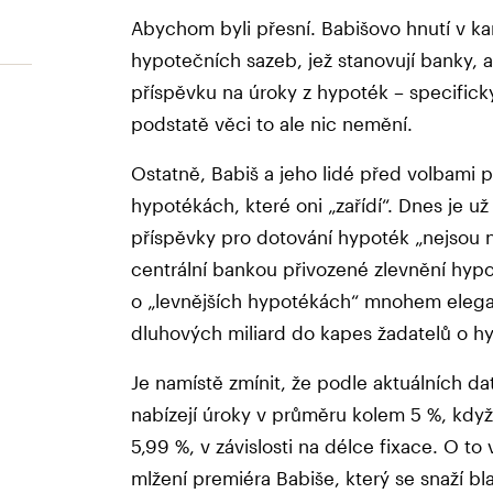
Abychom byli přesní. Babišovo hnutí v k
hypotečních sazeb, jež stanovují banky, a
příspěvku na úroky z hypoték – specificky
podstatě věci to ale nic nemění.
Ostatně, Babiš a jeho lidé před volbami pě
hypotékách, které oni „zařídí“. Dnes je u
příspěvky pro dotování hypoték „nejsou na
centrální bankou přivozené zlevnění hypo
o „levnějších hypotékách“ mnohem elegant
dluhových miliard do kapes žadatelů o h
Je namístě zmínit, že podle aktuálních d
nabízejí úroky v průměru kolem 5 %, když 
5,99 %, v závislosti na délce fixace. O to
mlžení premiéra Babiše, který se snaží bl