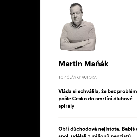
Martin Maňák
TOP ČLÁNKY AUTORA
Vláda si schválila, že bez problé
pošle Česko do smrtící dluhové
spirály
Obří důchodová nejistota. Babiš 
spol. udělali z milionů penzistů