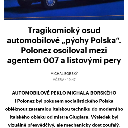
Tragikomický osud
automobilové „pýchy Polska“.
Polonez osciloval mezi
agentem 007 a listovými pery
MICHAL BORSKÝ
VČERA • 19:47
AUTOMOBILOVÉ PEKLO MICHALA BORSKÉHO
I Polonez byl pokusem socialistického Polska
obléknout zastaralou italskou techniku do moderního
italského obleku od mistra Giugiara. Výsledek byl
vizuálně přesvědčivý, ale mechanicky dost zoufalý.