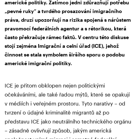
americké politiky. Zatímco jedni zdůrazňují potřebu
„pevné ruky“ a tvrdého prosazování imigračního
práva, druzí upozorňují na rizika spojená s nárůstem
pravomocí federálních agentur a s rétorikou, která
často překračuje rámec faktů. V centru této diskuse
stojí zejména Imigrační a celní úřad (ICE), jehož
činnost se stala symbolem širšího sporu o podobu
americké imigrační politiky.
ICE je přitom obklopen nejen politickými
očekáváními, ale také řadou mýtů, které se opakují
v médiích i veřejném prostoru. Tyto narativy – od
tvrzení o údajné kriminalitě migrantů až po
představu ICE jako neutrálního technického orgánu
– zásadně ovlivňují způsob, jakým americká