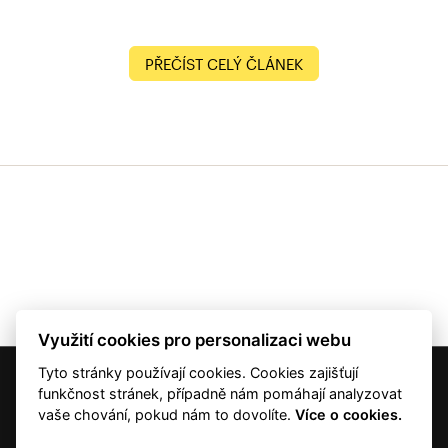
PŘEČÍST CELÝ ČLÁNEK
Využití cookies pro personalizaci webu
Tyto stránky používají cookies. Cookies zajišťují
© 2001 — 2026 Copyright CMI News a dodavatelé obsahu. |
Cookies
funkčnost stránek, případně nám pomáhají analyzovat
Kontakt
vaše chování, pokud nám to dovolíte.
Více o cookies.
RSS