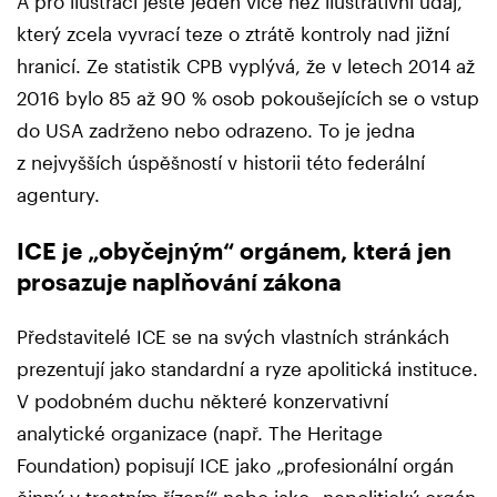
A pro ilustraci ještě jeden více než ilustrativní údaj,
který zcela vyvrací teze o ztrátě kontroly nad jižní
hranicí. Ze statistik CPB vyplývá, že v letech 2014 až
2016 bylo 85 až 90 % osob pokoušejících se o vstup
do USA zadrženo nebo odrazeno. To je jedna
z nejvyšších úspěšností v historii této federální
agentury.
ICE je „obyčejným“ orgánem, která jen
prosazuje naplňování zákona
Představitelé ICE se na svých vlastních stránkách
prezentují jako standardní a ryze apolitická instituce.
V podobném duchu některé konzervativní
analytické organizace (např. The Heritage
Foundation) popisují ICE jako „profesionální orgán
činný v trestním řízení“ nebo jako „nepolitický orgán