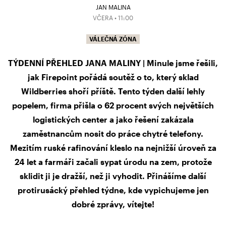
JAN MALINA
VČERA • 11:00
VÁLEČNÁ ZÓNA
TÝDENNÍ PŘEHLED JANA MALINY | Minule jsme řešili,
jak Firepoint pořádá soutěž o to, který sklad
Wildberries shoří příště. Tento týden další lehly
popelem, firma přišla o 62 procent svých největších
logistických center a jako řešení zakázala
zaměstnancům nosit do práce chytré telefony.
Mezitím ruské rafinování kleslo na nejnižší úroveň za
24 let a farmáři začali sypat úrodu na zem, protože
sklidit ji je dražší, než ji vyhodit. Přinášíme další
protirusácký přehled týdne, kde vypichujeme jen
dobré zprávy, vítejte!