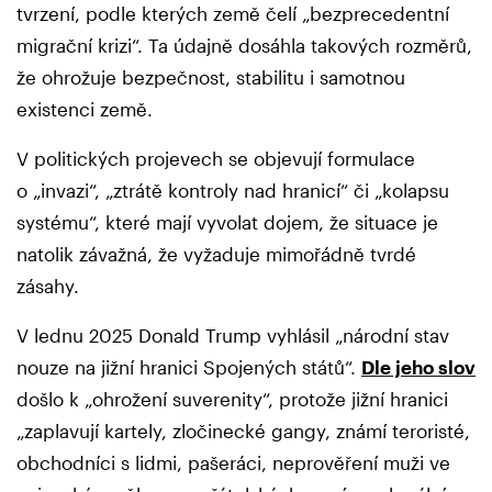
tvrzení, podle kterých země čelí „bezprecedentní
migrační krizi“. Ta údajně dosáhla takových rozměrů,
že ohrožuje bezpečnost, stabilitu i samotnou
existenci země.
V politických projevech se objevují formulace
o „invazi“, „ztrátě kontroly nad hranicí“ či „kolapsu
systému“, které mají vyvolat dojem, že situace je
natolik závažná, že vyžaduje mimořádně tvrdé
zásahy.
V lednu 2025 Donald Trump vyhlásil „národní stav
nouze na jižní hranici Spojených států“.
Dle jeho slov
došlo k „ohrožení suverenity“, protože jižní hranici
„zaplavují kartely, zločinecké gangy, známí teroristé,
obchodníci s lidmi, pašeráci, neprověření muži ve