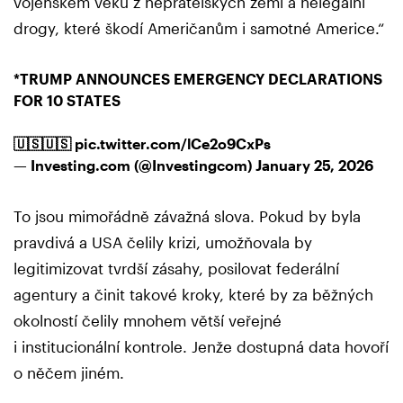
vojenském věku z nepřátelských zemí a nelegální
drogy, které škodí Američanům i samotné Americe.“
*TRUMP ANNOUNCES EMERGENCY DECLARATIONS
FOR 10 STATES
🇺🇸🇺🇸
pic.twitter.com/lCe2o9CxPs
— Investing.com (@Investingcom)
January 25, 2026
To jsou mimořádně závažná slova. Pokud by byla
pravdivá a USA čelily krizi, umožňovala by
legitimizovat tvrdší zásahy, posilovat federální
agentury a činit takové kroky, které by za běžných
okolností čelily mnohem větší veřejné
i institucionální kontrole. Jenže dostupná data hovoří
o něčem jiném.