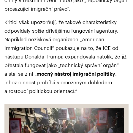
prosazující imigrační právo“.
Kritici však upozorňují, že takové charakteristiky
odpovídaly spíše dřívějšímu fungování agentury.
Například nezisková organizace „American
Immigration Council“ poukazuje na to, že ICE od
nástupu Donalda Trumpa expandovala natolik, že již
přestala fungovat jako „technický správní orgán“
a stal se z ní „
mocný nástroj imigrační politiky
,
jehož činnost probíhá s omezeným dohledem
a rostoucí politickou orientací.“