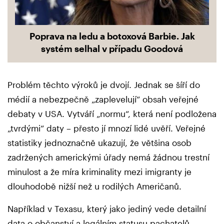
Poprava na ledu a botoxová Barbie. Jak
systém selhal v případu Goodová
Problém těchto výroků je dvojí. Jednak se šíří do
médií a nebezpečně „zaplevelují“ obsah veřejné
debaty v USA. Vytváří „normu“, která není podložena
„tvrdými“ daty – přesto jí mnozí lidé uvěří. Veřejné
statistiky jednoznačně ukazují, že většina osob
zadržených americkými úřady nemá žádnou trestní
minulost a že míra kriminality mezi imigranty je
dlouhodobě nižší než u rodilých Američanů.
Například v Texasu, který jako jediný vede detailní
data o občanství a legálním statusu pachatelů