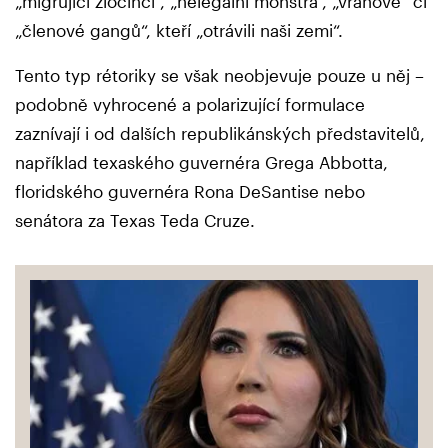
„migrující zločinci“, „nelegální monstra“, „vrahové“ či
„členové gangů“, kteří „otrávili naši zemi“.
Tento typ rétoriky se však neobjevuje pouze u něj –
podobně vyhrocené a polarizující formulace
zaznívají i od dalších republikánských představitelů,
například texaského guvernéra Grega Abbotta,
floridského guvernéra Rona DeSantise nebo
senátora za Texas Teda Cruze.