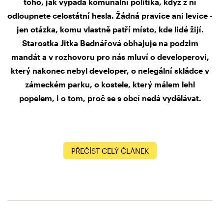
toho, jak vypadá komunální politika, když z ní
odloupnete celostátní hesla. Žádná pravice ani levice -
jen otázka, komu vlastně patří místo, kde lidé žijí.
Starostka Jitka Bednářová obhajuje na podzim
mandát a v rozhovoru pro nás mluví o developerovi,
který nakonec nebyl developer, o nelegální skládce v
zámeckém parku, o kostele, který málem lehl
popelem, i o tom, proč se s obcí nedá vydělávat.
PŘEČÍST CELÝ ČLÁNEK