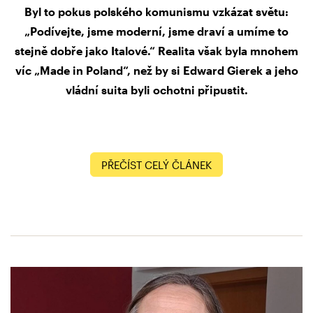
Byl to pokus polského komunismu vzkázat světu:
„Podívejte, jsme moderní, jsme draví a umíme to
stejně dobře jako Italové.“ Realita však byla mnohem
víc „Made in Poland“, než by si Edward Gierek a jeho
vládní suita byli ochotni připustit.
PŘEČÍST CELÝ ČLÁNEK