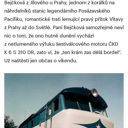
Bejčková z Jílového u Prahy, jednom z korálků na
náhrdelníků stanic legendárního Posázavského
Pacifiku, romantické trati lemující pravý přítok Vltavy
z Prahy až do Světlé. Paní Bejčková samozřejmě neví
nic o tom, že ono hutné dunění vychází
z netlumeného výfuku šestiválcového motoru ČKD
K 6 S 310 DR, zato ví, že „ten krám zas dělá bordel“.
Už naštěstí jen občas o víkendu.