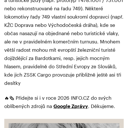
a turistické jízdy (např. prototyp T478.1001 / 751.001
nebo rekonstruované na řadu 749). Některé
lokomotivy řady 749 vlastní soukromí dopravci (např.
KŽC Doprava nebo Východočeská dráha), kde se
občas nasazují na objednané nebo turistické vlaky,
ale ne v pravidelném komerčním turnusu. Mnohem
větší radost mohou mít evropští železniční turisté
dojíždějící za Bardotkami, resp. jejich mocným
hlasem, pravidelně do Střední Evropy ze Slováků,
kde jich ZSSK Cargo provozuje přibližně ještě asi tři
desítky
🔥🗞️ Přidejte si i v roce 2026 INFO.CZ do svých
oblíbených zdrojů na
Google Zprávy
. Děkujeme.