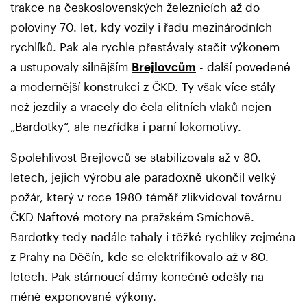
trakce na československých železnicích až do
poloviny 70. let, kdy vozily i řadu mezinárodních
rychlíků. Pak ale rychle přestávaly stačit výkonem
a ustupovaly silnějším
Brejlovcům
- další povedené
a modernější konstrukci z ČKD. Ty však více stály
než jezdily a vracely do čela elitních vlaků nejen
„Bardotky“, ale nezřídka i parní lokomotivy.
Spolehlivost Brejlovců se stabilizovala až v 80.
letech, jejich výrobu ale paradoxně ukončil velký
požár, který v roce 1980 téměř zlikvidoval továrnu
ČKD Naftové motory na pražském Smíchově.
Bardotky tedy nadále tahaly i těžké rychlíky zejména
z Prahy na Děčín, kde se elektrifikovalo až v 80.
letech. Pak stárnoucí dámy konečně odešly na
méně exponované výkony.