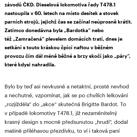
závodů ČKD. Dieselová lokomotiva řady T478.1
nastoupila v 60. letech na místo desítek a stovek
parních strojů, jejichž čas se začínal neúprosně krátit.
Zatímco donedávna byla „Bardotka“ nebo
též „Zamračená“ plevelem domácích tratí, dnes je
setkání s touto kráskou čpící naftou v běžném
provozu čím dál méně běžné a brzy skočí jako „páry“,
které kdysi nahradila.
Bylo by teď asi nevkusné a netaktní, prostě nevhod
a nechutné, vzpomínat, jak se po chvílích lelkování
„rozjížděla“ do „akce“ skutečná Brigitte Bardot. To
v případě lokomotivy T478.1, jíž nezaměnitelný
krasný design s mocně předsunutou „hrudí“, dodal
mašině přiléhavou přezdívku, to ví i taková paní