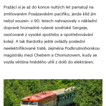
Pražáci si je až do konce nultých let pamatují na
zmiňovaném Posázavském pacifiku, jenže klid jim
nebyl souzen: v 90. letech nahrazovaly v nákladní
dopravě hromadně rušené sovětské Sergeje,
osočované z vysoké spotřeby a opotřebovávání
kolejí. A tak Bardotky ještě ovládly poslední
neelektrifikované tratě, zejména Podkrušnohorskou
magistrálu mezi Chebem a Chomutovem, kudy se
vozila většina hnědého uhlí z dolů do elektráren.