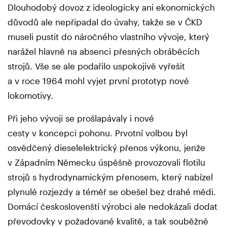
Dlouhodobý dovoz z ideologicky ani ekonomických
důvodů ale nepřipadal do úvahy, takže se v ČKD
museli pustit do náročného vlastního vývoje, který
narážel hlavně na absenci přesných obráběcích
strojů. Vše se ale podařilo uspokojivě vyřešit
a v roce 1964 mohl vyjet první prototyp nové
lokomotivy.
Při jeho vývoji se prošlapávaly i nové
cesty v koncepci pohonu. Prvotní volbou byl
osvědčený dieselelektrický přenos výkonu, jenže
v Západním Německu úspěšně provozovali flotilu
strojů s hydrodynamickým přenosem, který nabízel
plynulé rozjezdy a téměř se obešel bez drahé mědi.
Domácí českoslovenští výrobci ale nedokázali dodat
převodovky v požadované kvalitě, a tak souběžně