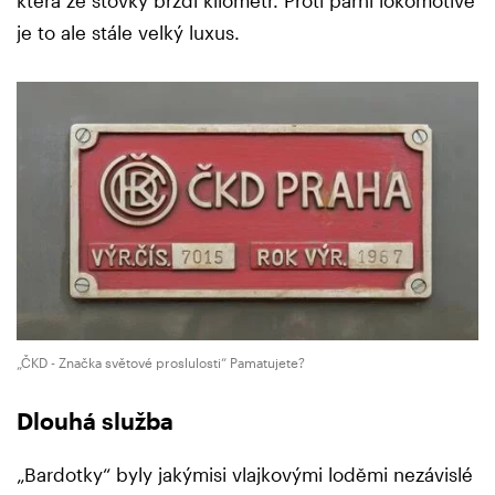
která ze stovky brzdí kilometr. Proti parní lokomotivě
je to ale stále velký luxus.
„ČKD - Značka světové proslulosti“ Pamatujete?
Dlouhá služba
„Bardotky“ byly jakýmisi vlajkovými loděmi nezávislé