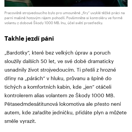
Pracoviště strojvedoucího bylo pro umouněné „fíry“ uvyklé těžké práci na
parní mašině hotovým rájem pohodlí. Povšimněte si kontroléru ve formě
volantu z dobové Škody 1000 MB. Inu, účel světí prostředky.
Takhle jezdí páni
„Bardotky“, které bez velkých úprav a poruch
sloužily dalších 50 let, ve své době dramaticky
usnadnily život strojvedoucím. Ti přešli z hrozné
dřiny na „párách“ v hluku, průvanu a špíně do
tichých a komfortních kabin, kde „jen“ otáčeli
kontrolerem alias volantem ze Škody 1000 MB.
Pětasedmdesátitunová lokomotiva ale přesto není
autem, kde zařadíte jedničku, přidáte plyn a můžete
směle vyrazit.