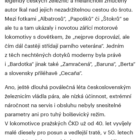
legendy českých železnic a melancholií zmučený
autor lkal nad jejich nezadržitelnou cestou do šrotu.
Mezi fotkami „Albatrosů“, „Papošků“ či „Štokrů“ se
ale tu a tam ukázaly i novotou zářící motorové
lokomotivy s dovětkem, že „nejprve doprovází, ale
čím dál častěji střídají parního veterána“. Jedním
z těch nechtěných dotyků moderny byla právě
i „Bardotka“ jinak také „Zamračená“, „Baruna“, „Berta“
a slovensky přiléhavě „Cecaňa“.
Ano, ještě dlouhá poválečná léta československým
železnicím vládla pára, ale nízká účinnost, extrémní
náročnost na servis i obsluhu nebyly snesitelné
parametry ani pro tuhý bolševický režim.
V lokomotivce pražských ČKD už od 40. let vyvíjely
malé diesely pro posun a vedlejší tratě, v 50. letech