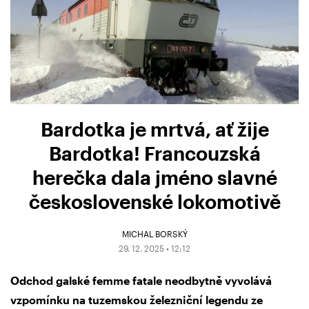
Bardotka je mrtvá, ať žije
Bardotka! Francouzská
herečka dala jméno slavné
československé lokomotivě
MICHAL BORSKÝ
29. 12. 2025 • 12:12
Odchod galské femme fatale neodbytně vyvolává
vzpomínku na tuzemskou železniční legendu ze