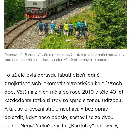
Dochované „Bardotky“ v čele prázdninových jízd pro železniční nostalgiky
jsou stále houfně aplaudovány nejen všudypřítomnými „šotouši“.
To už ale byla opravdu labutí píseň jedné
z nejkrásnějších lokomotiv evropských kolejí všech
dob. Většina z nich měla po roce 2010 v těle 40 let
každodenní těžké služby se spíše šizenou údržbou.
A tak se provozní stroje nechávaly bez oprav
dojezdit, když něco odešlo, sestavil se ze dvou
jeden. Neuvěřitelně kvalitní „Bardotky“ odolávaly,