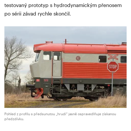
testovaný prototyp s hydrodynamickým přenosem
po sérii závad rychle skončil.
Pohled z profilu s předsunutou „hrudí“ jasně ospravedlňuje získanou
předzdívku.