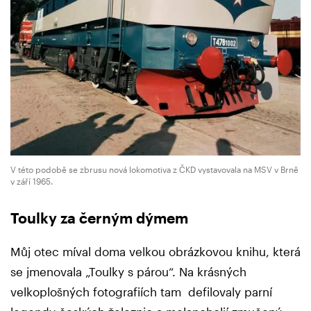
V této podobě se zbrusu nová lokomotiva z ČKD vystavovala na MSV v Brně
v září 1965.
Toulky za černým dýmem
Můj otec míval doma velkou obrázkovou knihu, která
se jmenovala „Toulky s párou“. Na krásných
velkoplošných fotografiích tam defilovaly parní