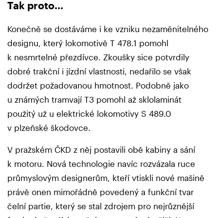
Tak proto...
Konečně se dostáváme i ke vzniku nezaměnitelného
designu, který lokomotivě T 478.1 pomohl
k nesmrtelné přezdívce. Zkoušky sice potvrdily
dobré trakční i jízdní vlastnosti, nedařilo se však
dodržet požadovanou hmotnost. Podobně jako
u známých tramvají T3 pomohl až sklolaminát
použitý už u elektrické lokomotivy S 489.0
v plzeňské škodovce.
V pražském ČKD z něj postavili obě kabiny a sání
k motoru. Nová technologie navíc rozvázala ruce
průmyslovým designerům, kteří vtiskli nové mašině
právě onen mimořádně povedený a funkční tvar
čelní partie, který se stal zdrojem pro nejrůznější