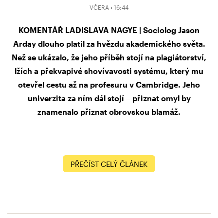
VČERA • 16:44
KOMENTÁŘ LADISLAVA NAGYE | Sociolog Jason
Arday dlouho platil za hvězdu akademického světa.
Než se ukázalo, že jeho příběh stojí na plagiátorství,
lžích a překvapivé shovívavosti systému, který mu
otevřel cestu až na profesuru v Cambridge. Jeho
univerzita za ním dál stojí – přiznat omyl by
znamenalo přiznat obrovskou blamáž.
PŘEČÍST CELÝ ČLÁNEK