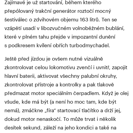
Zajímavé je už startování, během kterého
přepólovaný trakční generátor roztočí mocný
šestiválec o zdvihovém objemu 163 litrů. Ten se
vzápětí usadí v libozvučném volnoběžném bublání,
které v plném tahu přejde v impozantní dunění
s podkresem kvílení obřích turbodmychadel.
Ještě před jízdou je ovšem nutné vizuálně
zkontrolovat celou lokomotivu zvenčí i uvnitř, zapojit
hlavní baterii, aktivovat všechny palubní okruhy,
zkontrolovat přístroje a kontrolky a pak tlakově
předmazat motor speciálním čerpadlem. Když je olej
všude, kde má být (a není ho moc tam, kde být
nemá), zmáčkne „fíra“ startovací tlačítko a drží jej,
dokud motor nenaskočí. To může trvat i několik
desítek sekund, záleží na jeho kondici a také na