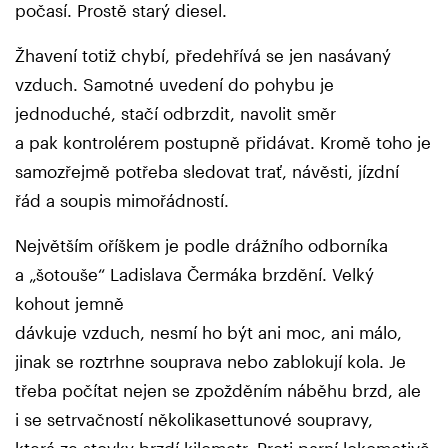
počasí. Prostě starý diesel.
Žhavení totiž chybí, předehřívá se jen nasávaný
vzduch. Samotné uvedení do pohybu je
jednoduché, stačí odbrzdit, navolit směr
a pak kontrolérem postupně přidávat. Kromě toho je
samozřejmě potřeba sledovat trať, návěsti, jízdní
řád a soupis mimořádností.
Největším oříškem je podle drážního odborníka
a „šotouše“ Ladislava Čermáka brzdění. Velký
kohout jemně
dávkuje vzduch, nesmí ho být ani moc, ani málo,
jinak se roztrhne souprava nebo zablokují kola. Je
třeba počítat nejen se zpožděním náběhu brzd, ale
i se setrvačností několikasettunové soupravy,