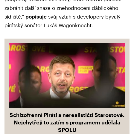
zabránit další snaze o znehodnocení ďáblického
sídliště,“
popisuje
svůj vztah s developery bývalý
pirátský senátor Lukáš Wagenknecht.
Schizofrenní Piráti a nerealističtí Starostové.
Nejchytřeji to zatím s programem udělala
SPOLU