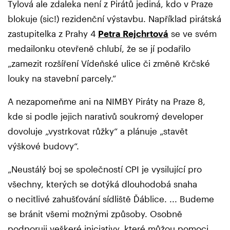
Tylová ale zdaleka není z Pirátů jediná, kdo v Praze
blokuje (sic!) rezidenční výstavbu. Například pirátská
zastupitelka z Prahy 4
Petra Rejchrtová
se ve svém
medailonku otevřeně chlubí, že se jí podařilo
„zamezit rozšíření Vídeňské ulice či změně Krčské
louky na stavební parcely.“
A nezapomeňme ani na NIMBY Piráty na Praze 8,
kde si podle jejich narativů soukromý developer
dovoluje „vystrkovat růžky“ a plánuje „stavět
výškové budovy“.
„Neustálý boj se společností CPI je vysilující pro
všechny, kterých se dotýká dlouhodobá snaha
o necitlivé zahušťování sídliště Ďáblice. ... Budeme
se bránit všemi možnými způsoby. Osobně
podporuji veškeré iniciativy, které můžou pomoci