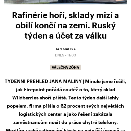
Rafinérie hoří, sklady mizí a
obilí končí na zemi. Ruský
týden a účet za válku
JAN MALINA
DNES • 11:00
VÁLEČNÁ ZÓNA
TÝDENNÍ PŘEHLED JANA MALINY | Minule jsme řešili,
jak Firepoint pořádá soutěž o to, který sklad
Wildberries shoří příště. Tento týden další lehly
popelem, firma přišla o 62 procent svých největších
logistických center a jako řešení zakázala
zaměstnancům nosit do práce chytré telefony.
Mezitím ruské rafinování kleslo na nejnižší úroveň za