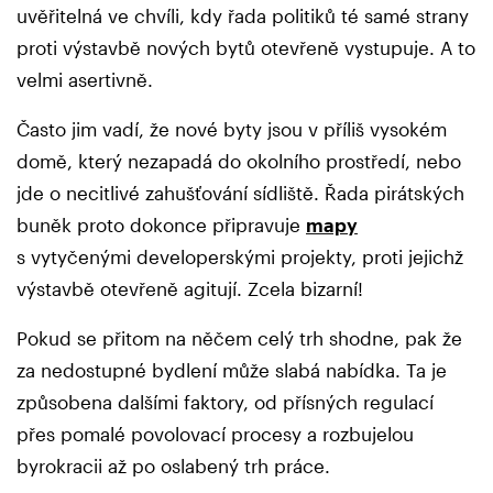
uvěřitelná ve chvíli, kdy řada politiků té samé strany
proti výstavbě nových bytů otevřeně vystupuje. A to
velmi asertivně.
Často jim vadí, že nové byty jsou v příliš vysokém
domě, který nezapadá do okolního prostředí, nebo
jde o necitlivé zahušťování sídliště. Řada pirátských
buněk proto dokonce připravuje
mapy
s vytyčenými developerskými projekty, proti jejichž
výstavbě otevřeně agitují. Zcela bizarní!
Pokud se přitom na něčem celý trh shodne, pak že
za nedostupné bydlení může slabá nabídka. Ta je
způsobena dalšími faktory, od přísných regulací
přes pomalé povolovací procesy a rozbujelou
byrokracii až po oslabený trh práce.