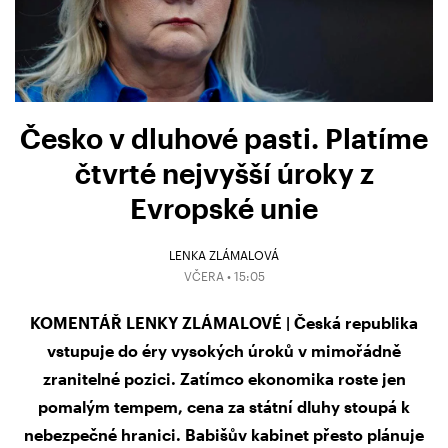
Česko v dluhové pasti. Platíme
čtvrté nejvyšší úroky z
Evropské unie
LENKA ZLÁMALOVÁ
VČERA • 15:05
KOMENTÁŘ LENKY ZLÁMALOVÉ | Česká republika
vstupuje do éry vysokých úroků v mimořádně
zranitelné pozici. Zatímco ekonomika roste jen
pomalým tempem, cena za státní dluhy stoupá k
nebezpečné hranici. Babišův kabinet přesto plánuje