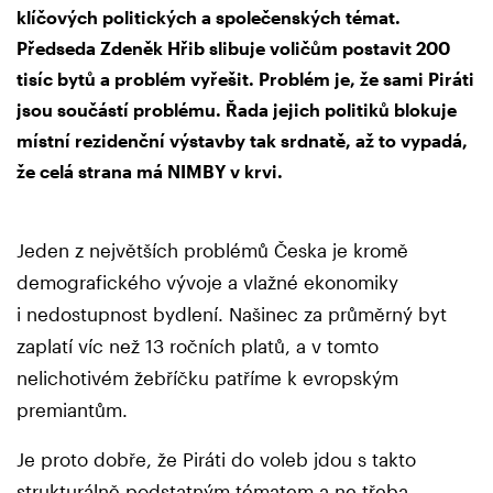
klíčových politických a společenských témat.
Předseda Zdeněk Hřib slibuje voličům postavit 200
tisíc bytů a problém vyřešit. Problém je, že sami Piráti
jsou součástí problému. Řada jejich politiků blokuje
místní rezidenční výstavby tak srdnatě, až to vypadá,
že celá strana má NIMBY v krvi.
Jeden z největších problémů Česka je kromě
demografického vývoje a vlažné ekonomiky
i nedostupnost bydlení. Našinec za průměrný byt
zaplatí víc než 13 ročních platů, a v tomto
nelichotivém žebříčku patříme k evropským
premiantům.
Je proto dobře, že Piráti do voleb jdou s takto
strukturálně podstatným tématem a ne třeba