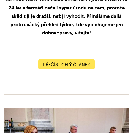
24 let a farmáři začali sypat úrodu na zem, protože
sklidit ji je dražší, než ji vyhodit. Přinášíme další
protirusácký přehled týdne, kde vypichujeme jen
dobré zprávy, vítejte!
PŘEČÍST CELÝ ČLÁNEK