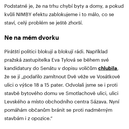
Podstatné je, že na trhu chybí byty a domy, a pokud
kvůli NIMBY efektu zablokujeme i to málo, co se
staví, celý problém se ještě zhorší.
Ne na mém dvorku
Pirátští politici blokují a blokují rádi. Například
pražská zastupitelka Eva Tylová se během své
kandidatury do Senátu v dopisu voličům
chlubila
,
že se jí „podařilo zamítnout Dvě věže ve Vosátkově
ulici o výšce 18 a 15 pater. Odvolali jsme se i proti
stavbě bytového domu ve Smotlachově ulici, ulici
Levského a místo obchodního centra Sázava. Nyní
pomáhám občanům bránit se proti nadměrným
stavbám i z opozice.“