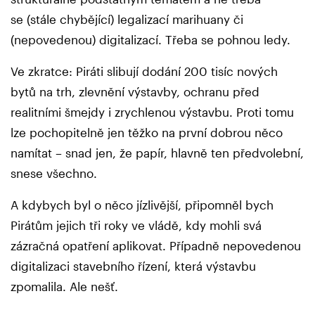
se (stále chybějící) legalizací marihuany či
(nepovedenou) digitalizací. Třeba se pohnou ledy.
Ve zkratce: Piráti slibují dodání 200 tisíc nových
bytů na trh, zlevnění výstavby, ochranu před
realitními šmejdy i zrychlenou výstavbu. Proti tomu
lze pochopitelně jen těžko na první dobrou něco
namítat – snad jen, že papír, hlavně ten předvolební,
snese všechno.
A kdybych byl o něco jízlivější, připomněl bych
Pirátům jejich tři roky ve vládě, kdy mohli svá
zázračná opatření aplikovat. Případně nepovedenou
digitalizaci stavebního řízení, která výstavbu
zpomalila. Ale nešť.