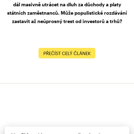
dál masivně utrácet na dluh za důchody a platy
státních zaměstnanců. Může populistické rozdávání
zastavit až neúprosný trest od investorů a trhů?
PŘEČÍST CELÝ ČLÁNEK