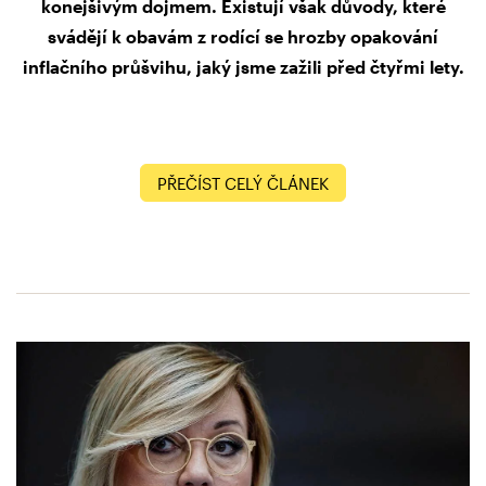
konejšivým dojmem. Existují však důvody, které
svádějí k obavám z rodící se hrozby opakování
inflačního průšvihu, jaký jsme zažili před čtyřmi lety.
PŘEČÍST CELÝ ČLÁNEK