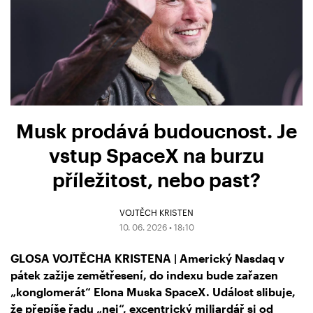
Musk prodává budoucnost. Je
vstup SpaceX na burzu
příležitost, nebo past?
VOJTĚCH KRISTEN
10. 06. 2026 • 18:10
GLOSA VOJTĚCHA KRISTENA | Americký Nasdaq v
pátek zažije zemětřesení, do indexu bude zařazen
„konglomerát“ Elona Muska SpaceX. Událost slibuje,
že přepíše řadu „nej“, excentrický miliardář si od