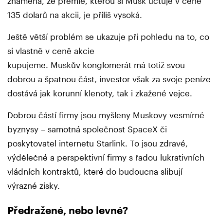
znamená, že prémie, kterou si Musk účtuje v ceně
135 dolarů na akcii, je příliš vysoká.
Ještě větší problém se ukazuje při pohledu na to, co
si vlastně v ceně akcie
kupujeme. Muskův konglomerát má totiž svou
dobrou a špatnou část, investor však za svoje peníze
dostává jak korunní klenoty, tak i zkažené vejce.
Dobrou částí firmy jsou myšleny Muskovy vesmírné
byznysy – samotná společnost SpaceX či
poskytovatel internetu Starlink. To jsou zdravé,
výdělečné a perspektivní firmy s řadou lukrativních
vládních kontraktů, které do budoucna slibují
výrazné zisky.
Předražené, nebo levné?