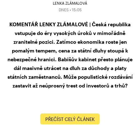
LENKA ZLÁMALOVÁ
DNES • 15:05
KOMENTÁŘ LENKY ZLÁMALOVÉ | Česká republika
vstupuje do éry vysokých úroků v mimořádně
zranitelné pozici. Zatímco ekonomika roste jen
pomalým tempem, cena za státní dluhy stoupá k
nebezpečné hranici. Babišův kabinet přesto plánuje
dál masivně utrácet na dluh za důchody a platy
státních zaměstnanců. Může populistické rozdávání
zastavit až neúprosný trest od investorů a trhů?
PŘEČÍST CELÝ ČLÁNEK