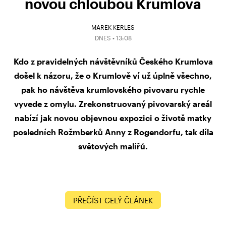
novou chloubou Krumlova
MAREK KERLES
DNES • 13:08
Kdo z pravidelných návštěvníků Českého Krumlova
došel k názoru, že o Krumlově ví už úplně všechno,
pak ho návštěva krumlovského pivovaru rychle
vyvede z omylu. Zrekonstruovaný pivovarský areál
nabízí jak novou objevnou expozici o životě matky
posledních Rožmberků Anny z Rogendorfu, tak díla
světových malířů.
PŘEČÍST CELÝ ČLÁNEK