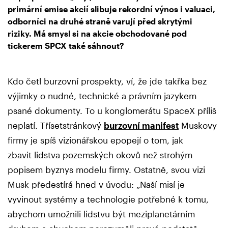
primární emise akcií slibuje rekordní výnos i valuaci,
odborníci na druhé straně varují před skrytými
riziky. Má smysl si na akcie obchodované pod
tickerem SPCX také sáhnout?
Kdo četl burzovní prospekty, ví, že jde takřka bez
výjimky o nudné, technické a právním jazykem
psané dokumenty. To u konglomerátu SpaceX příliš
neplatí. Třísetstránkový
burzovní manifest
Muskovy
firmy je spíš vizionářskou epopejí o tom, jak
zbavit lidstva pozemských okovů než strohým
popisem byznys modelu firmy. Ostatně, svou vizi
Musk předestírá hned v úvodu: „Naší misí je
vyvinout systémy a technologie potřebné k tomu,
abychom umožnili lidstvu být meziplanetárním