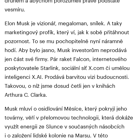
druhem a abychom porozuměli pravé podstatě
vesmíru.
Elon Musk je vizionář, megaloman, snílek. A taky
marketingový profík, který ví, jak k sobě přitáhnout
pozornost. To se mu pochopitelně nyní náramně
hodí. Aby bylo jasno, Musk investorům neprodává
jen část své firmy. Pár raket Falcon, internetového
poskytovatele Starlink, sociální síť X.com či umělou
inteligenci X.AI. Prodává barvitou vizi budoucnosti.
Takovou, o níž jsme dosud četli jen v knihách
Arthura C. Clarka.
Musk mluví o osidlování Měsíce, který pokryjí jeho
továrny, věří v přelomovou technologii, která dokáže
využít energii ze Slunce v současných násobcích
i o založení lidské kolonie na Marsu. V této