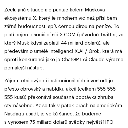
Zcela jiná situace ale panuje kolem Muskova
ekosystému X, který je mnohem víc než příslibem
zářné budoucnosti spíš černou dírou na peníze. To
platí nejen o sociální síti X.COM (původně Twitter, za
který Musk kdysi zaplatil 44 miliard dolarů), ale
především o umělé inteligenci X.AI / Grok, která má
oproti konkurenci jako je ChatGPT či Claude výrazně
pomalejší nástup.
Zájem retailových i institucionálních investorů je
přesto obrovský a nabídku akcií (celkem 555 555
555 kusů) překonává současná poptávka zhruba
čtyřnásobně. Až se tak v pátek prach na americkém
Nasdaqu usadí, je velká šance, že budeme
s výnosem 75 miliard dolarů svědky největší IPO