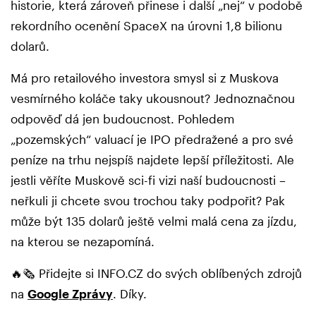
historie, která zároveň přinese i další „nej“ v podobě
rekordního ocenění SpaceX na úrovni 1,8 bilionu
dolarů.
Má pro retailového investora smysl si z Muskova
vesmírného koláče taky ukousnout? Jednoznačnou
odpověď dá jen budoucnost. Pohledem
„pozemských“ valuací je IPO předražené a pro své
peníze na trhu nejspíš najdete lepší příležitosti. Ale
jestli věříte Muskově sci-fi vizi naší budoucnosti –
neřkuli ji chcete svou trochou taky podpořit? Pak
může být 135 dolarů ještě velmi malá cena za jízdu,
na kterou se nezapomíná.
🔥🗞️ Přidejte si INFO.CZ do svých oblíbených zdrojů
na
Google Zprávy
. Díky.