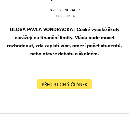
PAVEL VONDRÁČEK
DNES • 12:14
GLOSA PAVLA VONDRÁČKA | České vysoké školy
narážejí na finanční limity. Vláda bude muset
rozhodnout, zda zaplatí více, omezí počet studentů,
nebo otevře debatu o školném.
PŘEČÍST CELÝ ČLÁNEK