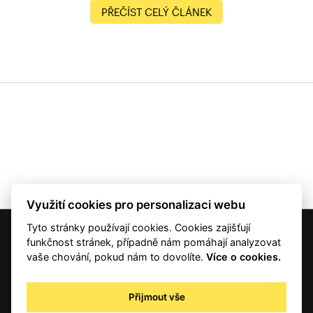
PŘEČÍST CELÝ ČLÁNEK
Využití cookies pro personalizaci webu
Tyto stránky používají cookies. Cookies zajišťují
© 2001 — 2026 Copyright CMI News a dodavatelé obsahu. |
Cookies
funkčnost stránek, případně nám pomáhají analyzovat
Kontakt
vaše chování, pokud nám to dovolíte.
Více o cookies.
RSS
Autorská práva
Přijmout vše
Zpracování osobních údajů - registrovaní a předplatitelé