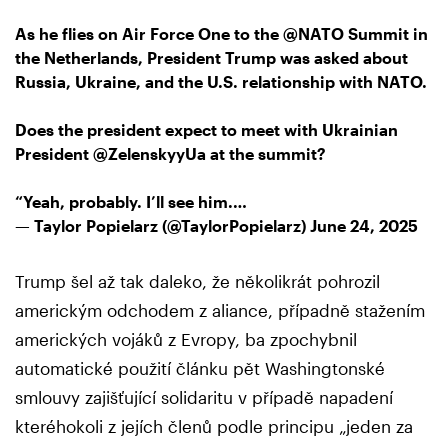
As he flies on Air Force One to the
@NATO
Summit in
the Netherlands, President Trump was asked about
Russia, Ukraine, and the U.S. relationship with NATO.
Does the president expect to meet with Ukrainian
President
@ZelenskyyUa
at the summit?
“Yeah, probably. I’ll see him.…
— Taylor Popielarz (@TaylorPopielarz)
June 24, 2025
Trump šel až tak daleko, že několikrát pohrozil
americkým odchodem z aliance, případně stažením
amerických vojáků z Evropy, ba zpochybnil
automatické použití článku pět Washingtonské
smlouvy zajišťující solidaritu v případě napadení
kteréhokoli z jejích členů podle principu „jeden za