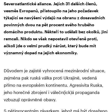
Severoatlantické aliance. Jejích 31 dalších členů,
vesměs Evropanů, přistoupilo na jeho požadavek
týkající se navýšení výdajů na obranu z dosavadních
povinných dvou na pět procent svého hrubého
domácího produktu. Někteří to udělali bez okolků, jiní
remcali. Nikdo se však nepostavil otevřeně proti,
ačkoli jde o velmi prudký nárůst, který bude mít
významný dopad na jejich ekonomiky.
Důvodem je zajisté vyhrocená mezinárodní situace,
zejména pak ruská válka proti Ukrajině, vedená
přímo na evropském kontinentu. Agresivita Ruska,
jeho horečné zbrojení i válečn(ick)á propaganda
vzbuzují oprávněné obavy.
S pětiprocentním závazkem, jehož má být dosaženo