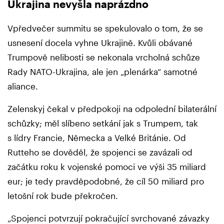
Ukrajina nevyšla naprázdno
Vpředvečer summitu se spekulovalo o tom, že se
usnesení docela vyhne Ukrajině. Kvůli obávané
Trumpově nelibosti se nekonala vrcholná schůze
Rady NATO-Ukrajina, ale jen „plenárka“ samotné
aliance.
Zelenskyj čekal v předpokoji na odpolední bilaterální
schůzky; měl slíbeno setkání jak s Trumpem, tak
s lídry Francie, Německa a Velké Británie. Od
Rutteho se dověděl, že spojenci se zavázali od
začátku roku k vojenské pomoci ve výši 35 miliard
eur; je tedy pravděpodobné, že cíl 50 miliard pro
letošní rok bude překročen.
„Spojenci potvrzují pokračující svrchované závazky