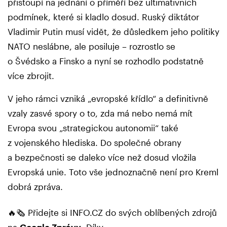
přistoupí na jednání o příměří bez ultimativních
podmínek, které si kladlo dosud. Ruský diktátor
Vladimir Putin musí vidět, že důsledkem jeho politiky
NATO neslábne, ale posiluje – rozrostlo se
o Švédsko a Finsko a nyní se rozhodlo podstatně
více zbrojit.
V jeho rámci vzniká „evropské křídlo“ a definitivně
vzaly zasvé spory o to, zda má nebo nemá mít
Evropa svou „strategickou autonomii“ také
z vojenského hlediska. Do společné obrany
a bezpečnosti se daleko více než dosud vložila
Evropská unie. Toto vše jednoznačně není pro Kreml
dobrá zpráva.
🔥🗞️ Přidejte si INFO.CZ do svých oblíbených zdrojů