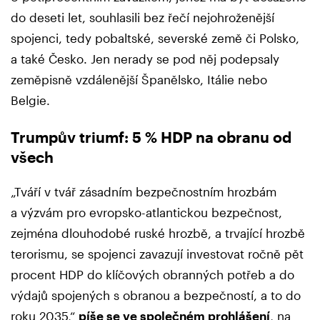
do deseti let, souhlasili bez řečí nejohroženější
spojenci, tedy pobaltské, severské země či Polsko,
a také Česko. Jen nerady se pod něj podepsaly
zeměpisně vzdálenější Španělsko, Itálie nebo
Belgie.
Trumpův triumf: 5 % HDP na obranu od
všech
„Tváří v tvář zásadním bezpečnostním hrozbám
a výzvám pro evropsko-atlantickou bezpečnost,
zejména dlouhodobé ruské hrozbě, a trvající hrozbě
terorismu, se spojenci zavazují investovat ročně pět
procent HDP do klíčových obranných potřeb a do
výdajů spojených s obranou a bezpečností, a to do
roku 2035,“
píše se ve společném prohlášení
, na