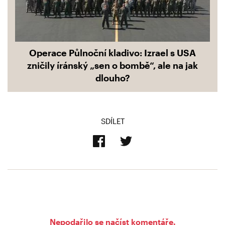
Operace Půlnoční kladivo: Izrael s USA
zničily íránský „sen o bombě“, ale na jak
dlouho?
SDÍLET
Nepodařilo se načíst komentáře.