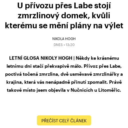
U přívozu přes Labe stojí
zmrzlinový domek, kvůli
kterému se mění plány na výlet
NIKOLA HOGH
DNES • 13:20
LETNÍ GLOSA NIKOLY HOGH | Někdy ke krásnému
letnímu dni stačí překvapivě málo. Přívoz přes Labe,
poctivá točená zmrzlina, dvě usměvavé zmrzlinářky a
krajina, která vás nenápadně přinutí zpomalit. Právě
takové místo jsem objevila v Nučnicích u Litoměřic.
PŘEČÍST CELÝ ČLÁNEK