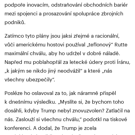
podpoře inovacím, odstraňování obchodních bariér
mezi spojenci a prosazování spolupráce zbrojních
podniků.
Zatímco tyto plány jsou jaksi zřejmé a racionální,
vůči americkému hostovi používal „teflonový“ Rutte
maximální chválu, aby ho udržel v dobré náladě.
Napřed mu poblahopřál za letecké údery proti Íránu,
„k jakým se nikdo jiný neodvážil“ a které „nás
všechny ubezpečily“.
Posléze ho oslavoval za to, jak náramně přispěl
k dnešnímu výsledku. „Myslíte si, že bychom toho
dosáhli, kdyby Trump nebyl znovuzvolen? Zatlačil na
nás. Zaslouží si všechnu chválu,“ podotkl na tiskové
konferenci. A dodal, že Trump je zcela