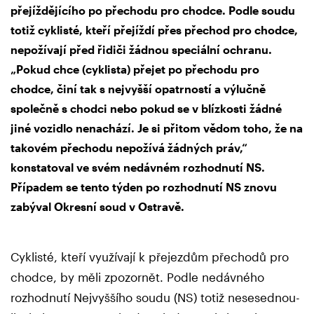
přejíždějícího po přechodu pro chodce. Podle soudu
totiž cyklisté, kteří přejíždí přes přechod pro chodce,
nepožívají před řidiči žádnou speciální ochranu.
„Pokud chce (cyklista) přejet po přechodu pro
chodce, činí tak s nejvyšší opatrností a výlučně
společně s chodci nebo pokud se v blízkosti žádné
jiné vozidlo nenachází. Je si přitom vědom toho, že na
takovém přechodu nepožívá žádných práv,“
konstatoval ve svém nedávném rozhodnutí NS.
Případem se tento týden po rozhodnutí NS znovu
zabýval Okresní soud v Ostravě.
Cyklisté, kteří využívají k přejezdům přechodů pro
chodce, by měli zpozornět. Podle nedávného
rozhodnutí Nejvyššího soudu (NS) totiž nesesednou-