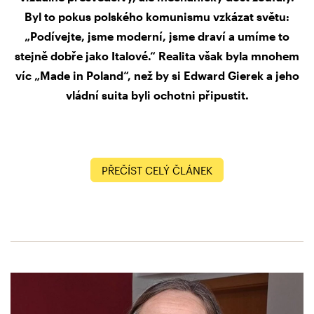
Byl to pokus polského komunismu vzkázat světu:
„Podívejte, jsme moderní, jsme draví a umíme to
stejně dobře jako Italové.“ Realita však byla mnohem
víc „Made in Poland“, než by si Edward Gierek a jeho
vládní suita byli ochotni připustit.
PŘEČÍST CELÝ ČLÁNEK