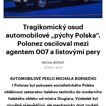
Tragikomický osud
automobilové „pýchy Polska“.
Polonez osciloval mezi
agentem 007 a listovými pery
MICHAL BORSKÝ
VČERA • 19:47
AUTOMOBILOVÉ PEKLO MICHALA BORSKÉHO
I Polonez byl pokusem socialistického Polska
obléknout zastaralou italskou techniku do moderního
italského obleku od mistra Giugiara. Výsledek byl
vizuálně přesvědčivý, ale mechanicky dost zoufalý.