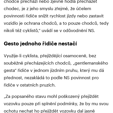
chodce přechází nebo zjevně hodlá přecházet
chodec, je z jeho smyslu zřejmé, že účelem
povinnosti řidiče snížit rychlost jízdy nebo zastavit
vozidlo je ochrana chodců, a to pouze chodců, tedy
nikoli též cyklistů,“ uvádí se v odůvodnění NS.
Gesto jednoho řidiče nestačí
Využije-li cyklista, přejíždějící osamoceně, bez
souběžně přecházejících chodců, „gentlemanského
gesta“ řidiče v jednom jízdním pruhu, který mu dá
přednost, nezakládá to podle NS povinnost pro
řidiče v ostatních pruzích.
„Za popsaného stavu mohl poškozený přejíždět
vozovku pouze při splnění podmínky, že by mu svou
ochotu nechat ho přejíždět vozovku dal jasně