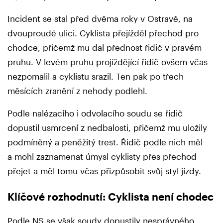
Incident se stal před dvěma roky v Ostravě, na
dvouproudé ulici. Cyklista přejížděl přechod pro
chodce, přičemž mu dal přednost řidič v pravém
pruhu. V levém pruhu projíždějící řidič ovšem včas
nezpomalil a cyklistu srazil. Ten pak po třech
měsících zranění z nehody podlehl.
Podle nalézacího i odvolacího soudu se řidič
dopustil usmrcení z nedbalosti, přičemž mu uložily
podmíněný a peněžitý trest. Řidič podle nich měl
a mohl zaznamenat úmysl cyklisty přes přechod
přejet a měl tomu včas přizpůsobit svůj styl jízdy.
Klíčové rozhodnutí: Cyklista není chodec
Podle NS se však soudy dopustily nesprávného