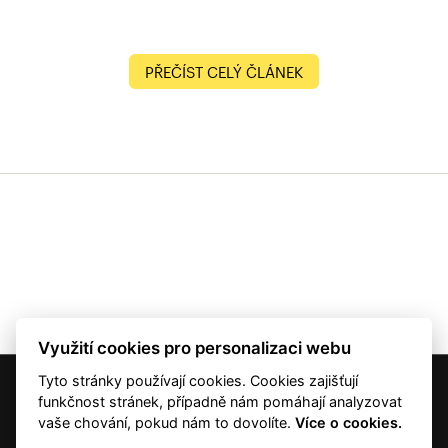
PŘEČÍST CELÝ ČLÁNEK
Využití cookies pro personalizaci webu
Tyto stránky používají cookies. Cookies zajišťují
© 2001 — 2026 Copyright CMI News a dodavatelé obsahu. |
Cookies
funkčnost stránek, případně nám pomáhají analyzovat
Kontakt
vaše chování, pokud nám to dovolíte.
Více o cookies.
RSS