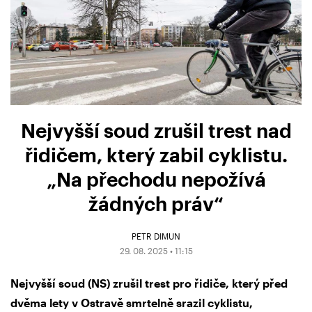
Nejvyšší soud zrušil trest nad
řidičem, který zabil cyklistu.
„Na přechodu nepožívá
žádných práv“
PETR DIMUN
29. 08. 2025 • 11:15
Nejvyšší soud (NS) zrušil trest pro řidiče, který před
dvěma lety v Ostravě smrtelně srazil cyklistu,