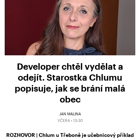
Developer chtěl vydělat a
odejít. Starostka Chlumu
popisuje, jak se brání malá
obec
JAN MALINA
VČERA • 13:30
ROZHOVOR | Chlum u Třeboně je učebnicový příklad