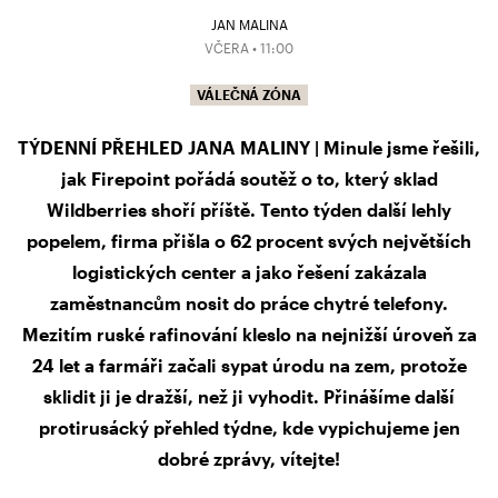
JAN MALINA
VČERA • 11:00
VÁLEČNÁ ZÓNA
TÝDENNÍ PŘEHLED JANA MALINY | Minule jsme řešili,
jak Firepoint pořádá soutěž o to, který sklad
Wildberries shoří příště. Tento týden další lehly
popelem, firma přišla o 62 procent svých největších
logistických center a jako řešení zakázala
zaměstnancům nosit do práce chytré telefony.
Mezitím ruské rafinování kleslo na nejnižší úroveň za
24 let a farmáři začali sypat úrodu na zem, protože
sklidit ji je dražší, než ji vyhodit. Přinášíme další
protirusácký přehled týdne, kde vypichujeme jen
dobré zprávy, vítejte!