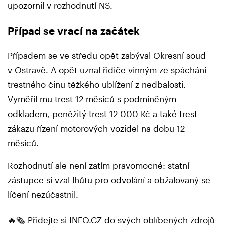
upozornil v rozhodnutí NS.
Případ se vrací na začátek
Případem se ve středu opět zabýval Okresní soud
v Ostravě. A opět uznal řidiče vinným ze spáchání
trestného činu těžkého ublížení z nedbalosti.
Vyměřil mu trest 12 měsíců s podmíněným
odkladem, peněžitý trest 12 000 Kč a také trest
zákazu řízení motorových vozidel na dobu 12
měsíců.
Rozhodnutí ale není zatím pravomocné: statní
zástupce si vzal lhůtu pro odvolání a obžalovaný se
líčení nezúčastnil.
🔥🗞️ Přidejte si INFO.CZ do svých oblíbených zdrojů