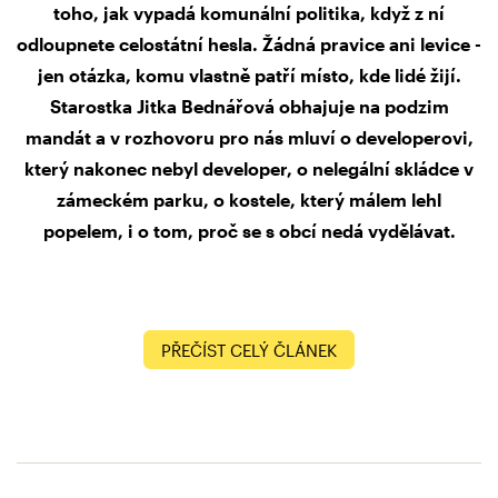
toho, jak vypadá komunální politika, když z ní
odloupnete celostátní hesla. Žádná pravice ani levice -
jen otázka, komu vlastně patří místo, kde lidé žijí.
Starostka Jitka Bednářová obhajuje na podzim
mandát a v rozhovoru pro nás mluví o developerovi,
který nakonec nebyl developer, o nelegální skládce v
zámeckém parku, o kostele, který málem lehl
popelem, i o tom, proč se s obcí nedá vydělávat.
PŘEČÍST CELÝ ČLÁNEK