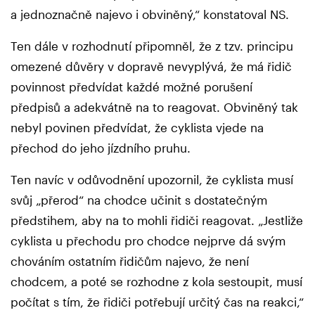
a jednoznačně najevo i obviněný,“ konstatoval NS.
Ten dále v rozhodnutí připomněl, že z tzv. principu
omezené důvěry v dopravě nevyplývá, že má řidič
povinnost předvídat každé možné porušení
předpisů a adekvátně na to reagovat. Obviněný tak
nebyl povinen předvídat, že cyklista vjede na
přechod do jeho jízdního pruhu.
Ten navíc v odůvodnění upozornil, že cyklista musí
svůj „přerod“ na chodce učinit s dostatečným
předstihem, aby na to mohli řidiči reagovat. „Jestliže
cyklista u přechodu pro chodce nejprve dá svým
chováním ostatním řidičům najevo, že není
chodcem, a poté se rozhodne z kola sestoupit, musí
počítat s tím, že řidiči potřebují určitý čas na reakci,“