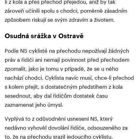
li z kola a přes přechod přejedou, aniž by tak
zároveň učinili spolu s chodci, poměrně zásadním
způsobem riskují se svým zdravím a životem.
Osudná srážka v Ostravě
Podle NS cyklisté na přechodu nepožívají žádných
práv a řidiči ani nemají povinnost před přechodem
zpomalit, jako je tomu v případě, že se u něho
nachází chodci. Cyklista navíc musí, chce-li přechod
s kolem přejít, s dostatečným předstihem z kola
sesednout, aby dal řidičům dostatek času
zaznamenat jeho úmysl.
Vyplývá to z odůvodnění usnesení NS, který
nedávno vyhověl dovolání řidiče, odsouzeného za
to, že na přechodu srazil jedoucího cyklistu.