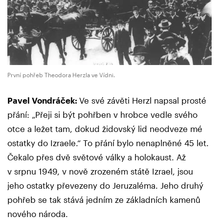
První pohřeb Theodora Herzla ve Vídni.
Pavel Vondráček:
Ve své závěti Herzl napsal prosté
přání: „Přeji si být pohřben v hrobce vedle svého
otce a ležet tam, dokud židovský lid neodveze mé
ostatky do Izraele.“ To přání bylo nenaplněné 45 let.
Čekalo přes dvě světové války a holokaust. Až
v srpnu 1949, v nově zrozeném státě Izrael, jsou
jeho ostatky převezeny do Jeruzaléma. Jeho druhý
pohřeb se tak stává jedním ze základních kamenů
nového národa.