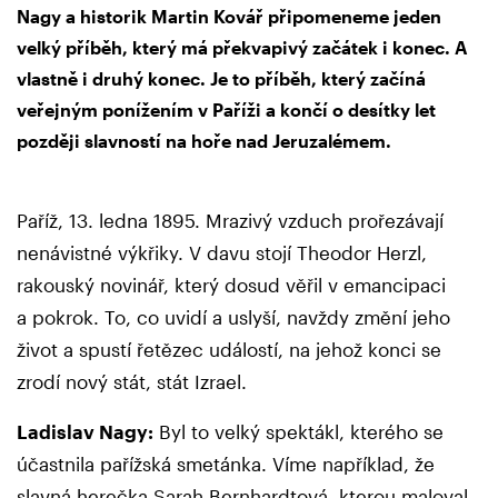
Nagy a historik Martin Kovář připomeneme jeden
velký příběh, který má překvapivý začátek i konec. A
vlastně i druhý konec. Je to příběh, který začíná
veřejným ponížením v Paříži a končí o desítky let
později slavností na hoře nad Jeruzalémem.
Paříž, 13. ledna 1895. Mrazivý vzduch prořezávají
nenávistné výkřiky. V davu stojí Theodor Herzl,
rakouský novinář, který dosud věřil v emancipaci
a pokrok. To, co uvidí a uslyší, navždy změní jeho
život a spustí řetězec událostí, na jehož konci se
zrodí nový stát, stát Izrael.
Ladislav Nagy:
Byl to velký spektákl, kterého se
účastnila pařížská smetánka. Víme například, že
slavná herečka Sarah Bernhardtová, kterou maloval