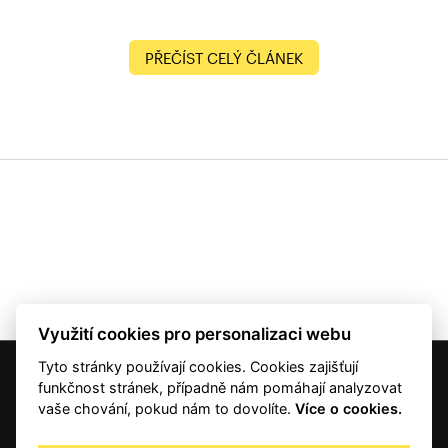
PŘEČÍST CELÝ ČLÁNEK
Využití cookies pro personalizaci webu
Tyto stránky používají cookies. Cookies zajišťují
© 2001 — 2026 Copyright CMI News a dodavatelé obsahu. |
Cookies
funkčnost stránek, případně nám pomáhají analyzovat
Kontakt
vaše chování, pokud nám to dovolíte.
Více o cookies.
RSS
Autorská práva