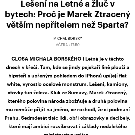
Lešení na Letné a žluč v
bytech: Proč je Marek Ztracený
větším nepřítelem než Sparta?
MICHAL BORSKÝ
VČERA • 17:50
GLOSA MICHALA BORSKÉHO I Letná je v těchto
dnech v křeči. Tam, kde se jindy pejskaři líně plouží a
hipsteři s upřeným pohledem do iPhonů upíjejí flat
white, vyrostlo ocelové monstrum. Lešení, kamiony,
stovky tun železa. Kluk ze Šumavy, Marek Ztracený,
kterého polovina národa zbožňuje a druhá polovina
mu nemůže přijít na jméno, se rozhodl, že si podmaní
Prahu. Sedmdesát tisíc lidí, obří obrazovky a decibely,
které mají ambici rozvibrovat i základy nedalekého
ministerstva vnitra.