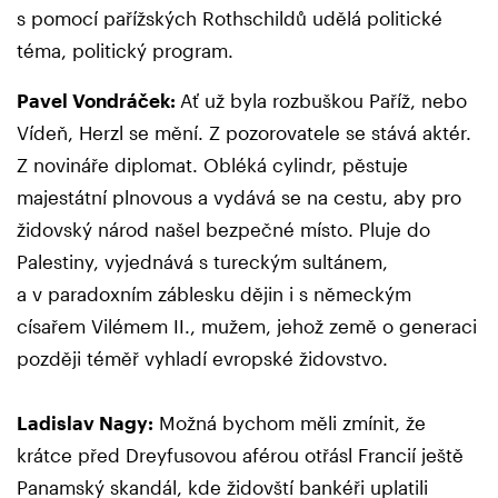
s pomocí pařížských Rothschildů udělá politické
téma, politický program.
Pavel Vondráček:
Ať už byla rozbuškou Paříž, nebo
Vídeň, Herzl se mění. Z pozorovatele se stává aktér.
Z novináře diplomat. Obléká cylindr, pěstuje
majestátní plnovous a vydává se na cestu, aby pro
židovský národ našel bezpečné místo. Pluje do
Palestiny, vyjednává s tureckým sultánem,
a v paradoxním záblesku dějin i s německým
císařem Vilémem II., mužem, jehož země o generaci
později téměř vyhladí evropské židovstvo.
Ladislav Nagy:
Možná bychom měli zmínit, že
krátce před Dreyfusovou aférou otřásl Francií ještě
Panamský skandál, kde židovští bankéři uplatili