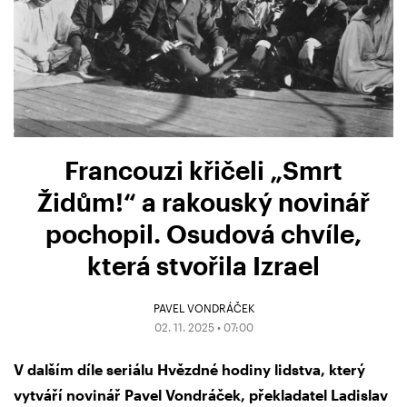
Francouzi křičeli „Smrt
Židům!“ a rakouský novinář
pochopil. Osudová chvíle,
která stvořila Izrael
PAVEL VONDRÁČEK
02. 11. 2025 • 07:00
V dalším díle seriálu Hvězdné hodiny lidstva, který
vytváří novinář Pavel Vondráček, překladatel Ladislav