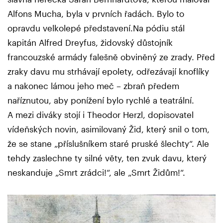
Alfons Mucha, byla v prvních řadách. Bylo to
opravdu velkolepé představení.Na pódiu stál
kapitán Alfred Dreyfus, židovský důstojník
francouzské armády falešně obviněný ze zrady. Před
zraky davu mu strhávají epolety, odřezávají knoflíky
a nakonec lámou jeho meč – zbraň předem
naříznutou, aby ponížení bylo rychlé a teatrální.
A mezi diváky stojí i Theodor Herzl, dopisovatel
vídeňských novin, asimilovaný Žid, který snil o tom,
že se stane „příslušníkem staré pruské šlechty“. Ale
tehdy zaslechne ty silné věty, ten zvuk davu, který
neskanduje „Smrt zrádci!“, ale „Smrt Židům!“.