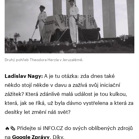
Druhý pohřeb Theodora Herzla v Jeruzalémě.
Ladislav Nagy:
A je tu otázka: zda dnes také
někdo stojí někde v davu a zažívá svůj iniciační
zážitek? Která zdánlivě malá událost je tou kulkou,
která, jak se říká, už byla dávno vystřelena a která za
desítky let změní náš svět?
🔥🗞️ Přidejte si INFO.CZ do svých oblíbených zdrojů
na
Google Zprávy
. Díky.