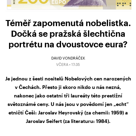
Téměř zapomenutá nobelistka.
Dočká se pražská šlechtična
portrétu na dvoustovce eura?
DAVID VONDRÁČEK
VČERA • 17:35
Je jednou z šesti nositelů Nobelových cen narozených
v Čechách. Přesto ji skoro nikdo u nás nezná,
nakonec jako ostatní tři laureáty této prestižní
světoznámé ceny. U nás jsou v povědomí jen „echt“
etničtí Češi: Jaroslav Heyrovský (za chemii: 1959) a
Jaroslav Seifert (za literaturu: 1984).