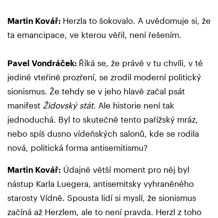
Martin Kovář:
Herzla to šokovalo. A uvědomuje si, že
ta emancipace, ve kterou věřil, není řešením.
Pavel Vondráček:
Říká se, že právě v tu chvíli, v té
jediné vteřině prozření, se zrodil moderní politický
sionismus. Že tehdy se v jeho hlavě začal psát
manifest
Židovský stát
. Ale historie není tak
jednoduchá. Byl to skutečně tento pařížský mráz,
nebo spíš dusno vídeňských salonů, kde se rodila
nová, politická forma antisemitismu?
Martin Kovář:
Údajně větší moment pro něj byl
nástup Karla Luegera, antisemitsky vyhraněného
starosty Vídně. Spousta lidí si myslí, že sionismus
začíná až Herzlem, ale to není pravda. Herzl z toho