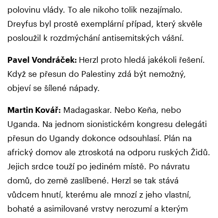
polovinu vlády. To ale nikoho tolik nezajímalo.
Dreyfus byl prostě exemplární případ, který skvěle
posloužil k rozdmýchání antisemitských vášní.
Pavel Vondráček:
Herzl proto hledá jakékoli řešení.
Když se přesun do Palestiny zdá být nemožný,
objeví se šílené nápady.
Martin Kovář:
Madagaskar. Nebo Keňa, nebo
Uganda. Na jednom sionistickém kongresu delegáti
přesun do Ugandy dokonce odsouhlasí. Plán na
africký domov ale ztroskotá na odporu ruských Židů.
Jejich srdce touží po jediném místě. Po návratu
domů, do země zaslíbené. Herzl se tak stává
vůdcem hnutí, kterému ale mnozí z jeho vlastní,
bohaté a asimilované vrstvy nerozumí a kterým