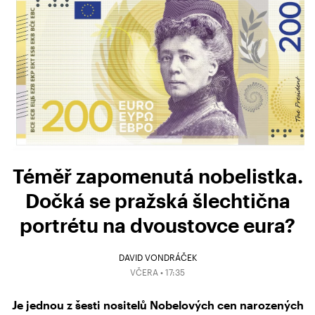
Téměř zapomenutá nobelistka.
Dočká se pražská šlechtična
portrétu na dvoustovce eura?
DAVID VONDRÁČEK
VČERA • 17:35
Je jednou z šesti nositelů Nobelových cen narozených