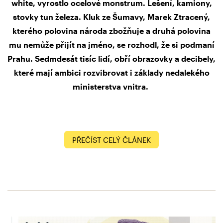
white, vyrostlo ocelové monstrum. Lešení, kamiony,
stovky tun železa. Kluk ze Šumavy, Marek Ztracený,
kterého polovina národa zbožňuje a druhá polovina
mu nemůže přijít na jméno, se rozhodl, že si podmaní
Prahu. Sedmdesát tisíc lidí, obří obrazovky a decibely,
které mají ambici rozvibrovat i základy nedalekého
ministerstva vnitra.
PŘEČÍST CELÝ ČLÁNEK