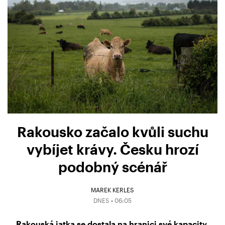
Rakousko začalo kvůli suchu
vybíjet krávy. Česku hrozí
podobný scénář
MAREK KERLES
DNES • 06:05
Rakouská jatka se dostala na hranici své kapacity.