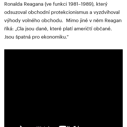
Ronalda Reagana (ve funkci 1981–1989), který
odsuzoval obchodní protekcionismus a vyzdvihoval
výhody volného obchodu. Mimo jiné v něm Reagan
říká: „Cla jsou daně, které platí američtí občané.
Jsou špatná pro ekonomiku.“