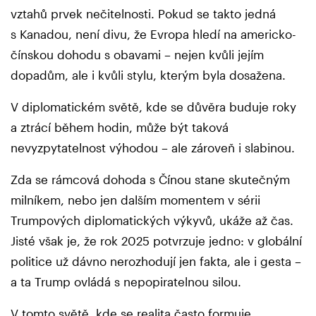
vztahů prvek nečitelnosti. Pokud se takto jedná
s Kanadou, není divu, že Evropa hledí na americko-
čínskou dohodu s obavami – nejen kvůli jejím
dopadům, ale i kvůli stylu, kterým byla dosažena.
V diplomatickém světě, kde se důvěra buduje roky
a ztrácí během hodin, může být taková
nevyzpytatelnost výhodou – ale zároveň i slabinou.
Zda se rámcová dohoda s Čínou stane skutečným
milníkem, nebo jen dalším momentem v sérii
Trumpových diplomatických výkyvů, ukáže až čas.
Jisté však je, že rok 2025 potvrzuje jedno: v globální
politice už dávno nerozhodují jen fakta, ale i gesta –
a ta Trump ovládá s nepopiratelnou silou.
V tomto světě, kde se realita často formuje