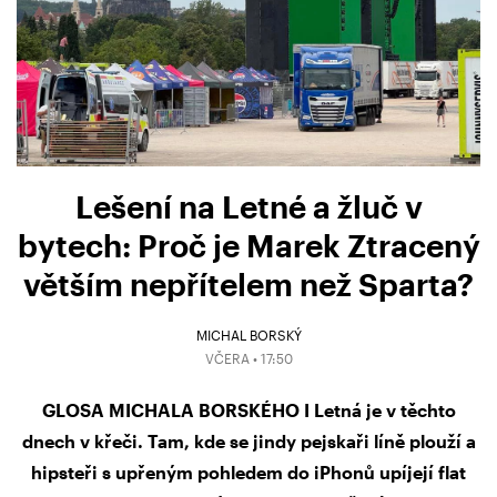
Lešení na Letné a žluč v
bytech: Proč je Marek Ztracený
větším nepřítelem než Sparta?
MICHAL BORSKÝ
VČERA • 17:50
GLOSA MICHALA BORSKÉHO I Letná je v těchto
dnech v křeči. Tam, kde se jindy pejskaři líně plouží a
hipsteři s upřeným pohledem do iPhonů upíjejí flat