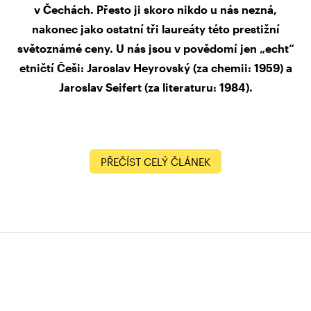
v Čechách. Přesto ji skoro nikdo u nás nezná,
nakonec jako ostatní tři laureáty této prestižní
světoznámé ceny. U nás jsou v povědomí jen „echt“
etničtí Češi: Jaroslav Heyrovský (za chemii: 1959) a
Jaroslav Seifert (za literaturu: 1984).
PŘEČÍST CELÝ ČLÁNEK