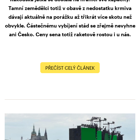
Tamní zemědělci totiž v obavě z nedostatku krmiva
dávají aktuálně na porážku až třikrát více skotu než
obvykle. Částečnému vybíjení stád se zřejmě nevyhne
ani Česko. Ceny sena totiž raketově rostou i u nás.
PŘEČÍST CELÝ ČLÁNEK