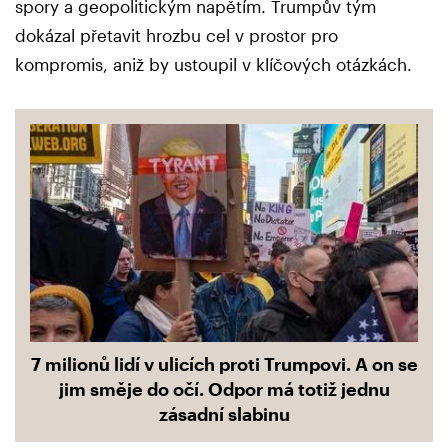
spory a geopolitickým napětím. Trumpův tým
dokázal přetavit hrozbu cel v prostor pro
kompromis, aniž by ustoupil v klíčových otázkách.
7 milionů lidí v ulicích proti Trumpovi. A on se
jim směje do očí. Odpor má totiž jednu
zásadní slabinu