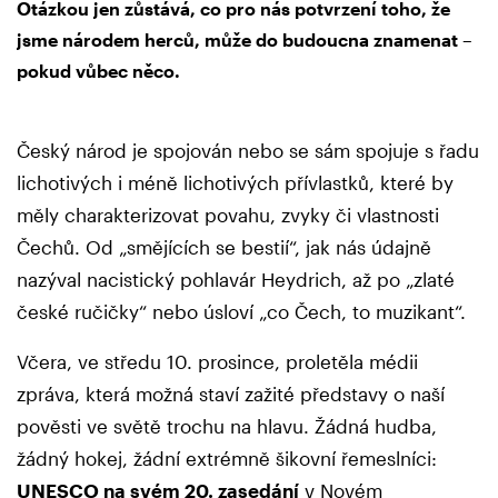
Otázkou jen zůstává, co pro nás potvrzení toho, že
jsme národem herců, může do budoucna znamenat –
pokud vůbec něco.
Český národ je spojován nebo se sám spojuje s řadu
lichotivých i méně lichotivých přívlastků, které by
měly charakterizovat povahu, zvyky či vlastnosti
Čechů. Od „smějících se bestií“, jak nás údajně
nazýval nacistický pohlavár Heydrich, až po „zlaté
české ručičky“ nebo úsloví „co Čech, to muzikant“.
Včera, ve středu 10. prosince, proletěla médii
zpráva, která možná staví zažité představy o naší
pověsti ve světě trochu na hlavu. Žádná hudba,
žádný hokej, žádní extrémně šikovní řemeslníci:
UNESCO na svém 20. zasedání
v Novém