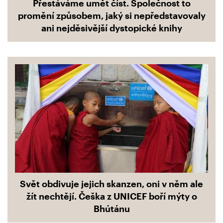
Přestáváme umět číst. Společnost to
promění způsobem, jaký si nepředstavovaly
ani nejděsivější dystopické knihy
Svět obdivuje jejich skanzen, oni v něm ale
žít nechtějí. Češka z UNICEF boří mýty o
Bhútánu