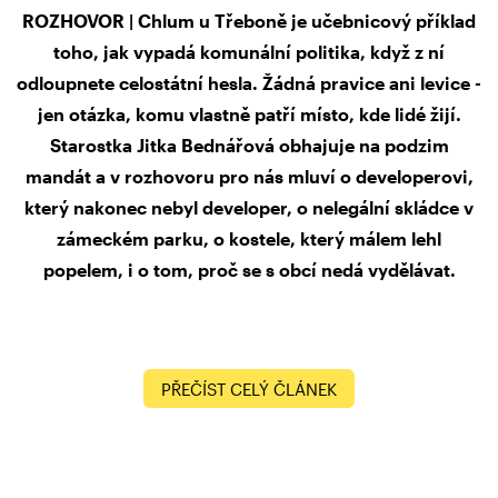
ROZHOVOR | Chlum u Třeboně je učebnicový příklad
toho, jak vypadá komunální politika, když z ní
odloupnete celostátní hesla. Žádná pravice ani levice -
jen otázka, komu vlastně patří místo, kde lidé žijí.
Starostka Jitka Bednářová obhajuje na podzim
mandát a v rozhovoru pro nás mluví o developerovi,
který nakonec nebyl developer, o nelegální skládce v
zámeckém parku, o kostele, který málem lehl
popelem, i o tom, proč se s obcí nedá vydělávat.
PŘEČÍST CELÝ ČLÁNEK