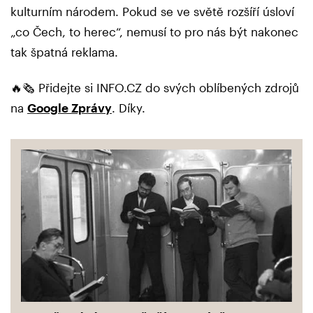
kulturním národem. Pokud se ve světě rozšíří úsloví
„co Čech, to herec“, nemusí to pro nás být nakonec
tak špatná reklama.
🔥🗞️ Přidejte si INFO.CZ do svých oblíbených zdrojů
na
Google Zprávy
. Díky.