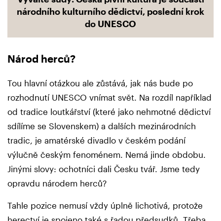
národního kulturního dědictví, poslední krok
do UNESCO
Národ herců?
Tou hlavní otázkou ale zůstává, jak nás bude po
rozhodnutí UNESCO vnímat svět. Na rozdíl například
od tradice loutkářství (které jako nehmotné dědictví
sdílíme se Slovenskem) a dalších mezinárodních
tradic, je amatérské divadlo v českém podání
výlučně českým fenoménem. Nemá jinde obdobu.
Jinými slovy: ochotníci dali Česku tvář. Jsme tedy
opravdu národem herců?
Tahle pozice nemusí vždy úplně lichotivá, protože
herectví je spojeno také s řadou předsudků. Třeba