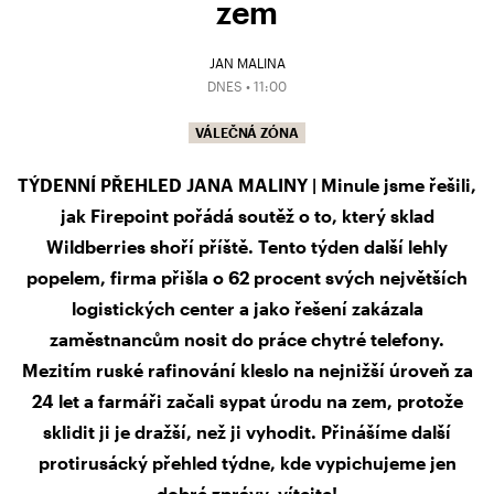
zem
JAN MALINA
DNES • 11:00
VÁLEČNÁ ZÓNA
TÝDENNÍ PŘEHLED JANA MALINY | Minule jsme řešili,
jak Firepoint pořádá soutěž o to, který sklad
Wildberries shoří příště. Tento týden další lehly
popelem, firma přišla o 62 procent svých největších
logistických center a jako řešení zakázala
zaměstnancům nosit do práce chytré telefony.
Mezitím ruské rafinování kleslo na nejnižší úroveň za
24 let a farmáři začali sypat úrodu na zem, protože
sklidit ji je dražší, než ji vyhodit. Přinášíme další
protirusácký přehled týdne, kde vypichujeme jen
dobré zprávy, vítejte!