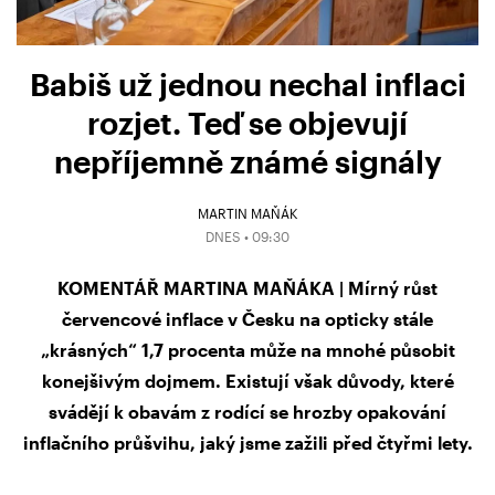
Babiš už jednou nechal inflaci
rozjet. Teď se objevují
nepříjemně známé signály
MARTIN MAŇÁK
DNES • 09:30
KOMENTÁŘ MARTINA MAŇÁKA | Mírný růst
červencové inflace v Česku na opticky stále
„krásných“ 1,7 procenta může na mnohé působit
konejšivým dojmem. Existují však důvody, které
svádějí k obavám z rodící se hrozby opakování
inflačního průšvihu, jaký jsme zažili před čtyřmi lety.