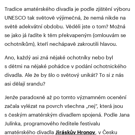
Tradice amatérského divadla je podle zjištění výboru
UNESCO tak světově výjimečná, že nemá nikde na
světě adekvátní obdobu. Věděli jste o tom? Možná
se jako já řadíte k těm překvapeným (omlouvám se
ochotníkům), kteří nechápavě zakroutili hlavou.
Ano, každý asi zná nějaké ochotníky nebo byl
s dětmi na nějaké pohádce v podání ochotnického
divadla. Ale že by šlo o světový unikát? To si z nás
asi dělají srandu?
Jenže paradoxně až po tomto významném ocenění
začala vylézat na povrch všechna „nej“, která jsou
s českým amatérským divadlem spojená. Podle Jana
Julínka, programového ředitele festivalu
amatérského divadla
Jiráskův Hronov
, v Česku