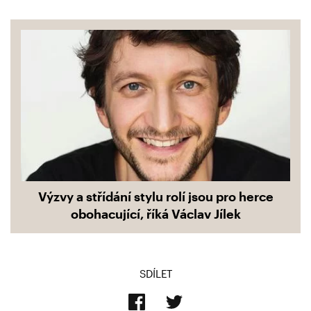
Výzvy a střídání stylu rolí jsou pro herce
obohacující, říká Václav Jílek
SDÍLET