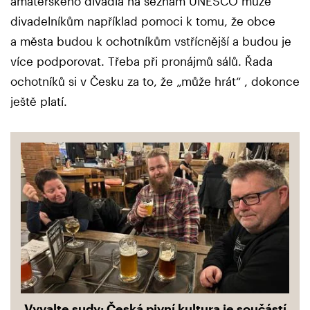
amatérského divadla na seznam UNESCO může
divadelníkům například pomoci k tomu, že obce
a města budou k ochotníkům vstřícnější a budou je
více podporovat. Třeba při pronájmů sálů. Řada
ochotníků si v Česku za to, že „může hrát“ , dokonce
ještě platí.
Vyvalte sudy: Česká pivní kultura je součástí