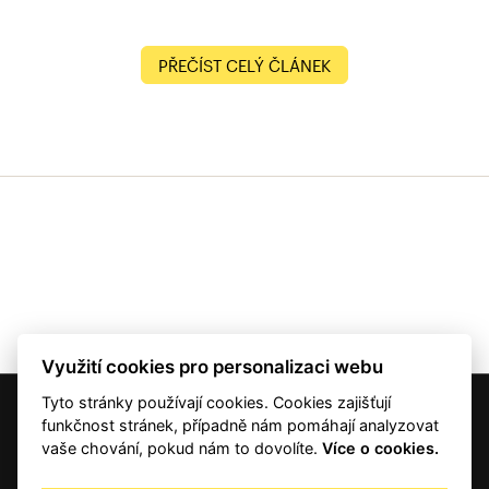
PŘEČÍST CELÝ ČLÁNEK
Využití cookies pro personalizaci webu
Tyto stránky používají cookies. Cookies zajišťují
© 2001 — 2026 Copyright CMI News a dodavatelé obsahu. |
Cookies
funkčnost stránek, případně nám pomáhají analyzovat
Kontakt
vaše chování, pokud nám to dovolíte.
Více o cookies.
RSS
Autorská práva