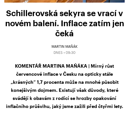
Schillerovská sekyra se vrací v
novém balení. Inflace zatím jen
čeká
MARTIN MAŇÁK
DNES • 09:30
KOMENTÁŘ MARTINA MAŇÁKA | Mírný růst
červencové inflace v Česku na opticky stále
„krásných“ 1,7 procenta může na mnohé působit
konejšivým dojmem. Existují však důvody, které
svádějí k obavám z rodící se hrozby opakování
inflačního průšvihu, jaký jsme zažili před čtyřmi lety.