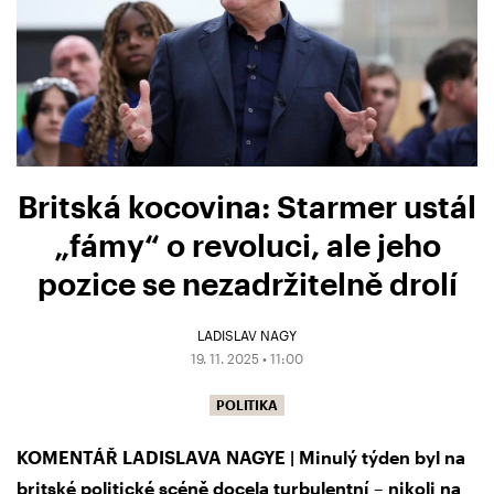
Britská kocovina: Starmer ustál
„fámy“ o revoluci, ale jeho
pozice se nezadržitelně drolí
LADISLAV NAGY
19. 11. 2025 • 11:00
POLITIKA
KOMENTÁŘ LADISLAVA NAGYE | Minulý týden byl na
britské politické scéně docela turbulentní – nikoli na