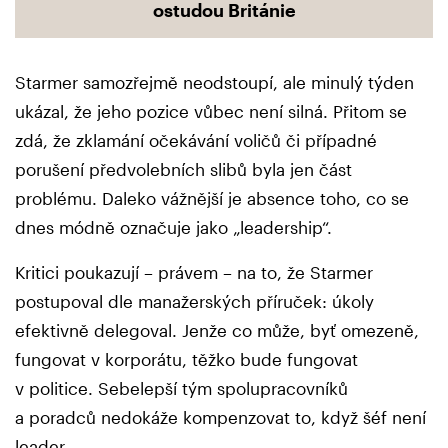
ostudou Británie
Starmer samozřejmě neodstoupí, ale minulý týden
ukázal, že jeho pozice vůbec není silná. Přitom se
zdá, že zklamání očekávání voličů či případné
porušení předvolebních slibů byla jen část
problému. Daleko vážnější je absence toho, co se
dnes módně označuje jako „leadership“.
Kritici poukazují – právem – na to, že Starmer
postupoval dle manažerských příruček: úkoly
efektivně delegoval. Jenže co může, byť omezeně,
fungovat v korporátu, těžko bude fungovat
v politice. Sebelepší tým spolupracovníků
a poradců nedokáže kompenzovat to, když šéf není
leader.