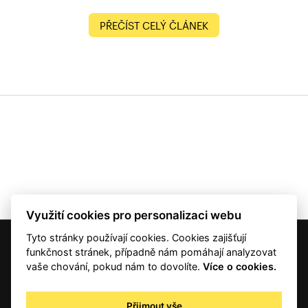
PŘEČÍST CELÝ ČLÁNEK
Využití cookies pro personalizaci webu
Tyto stránky používají cookies. Cookies zajišťují
© 2001 — 2026 Copyright CMI News a dodavatelé obsahu. |
Cookies
funkčnost stránek, případně nám pomáhají analyzovat
Kontakt
vaše chování, pokud nám to dovolíte.
Více o cookies.
RSS
Autorská práva
Přijmout vše
Zpracování osobních údajů - registrovaní a předplatitelé