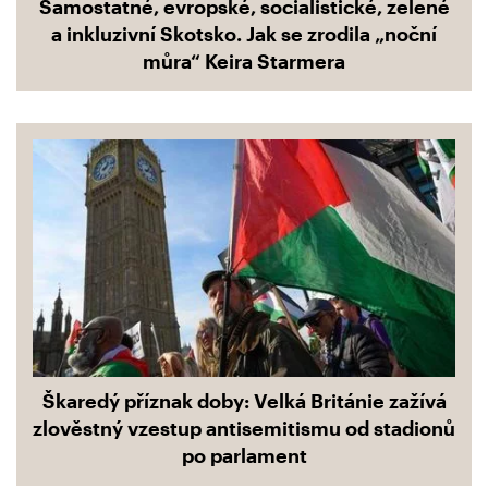
Samostatné, evropské, socialistické, zelené
a inkluzivní Skotsko. Jak se zrodila „noční
můra“ Keira Starmera
Škaredý příznak doby: Velká Británie zažívá
zlověstný vzestup antisemitismu od stadionů
po parlament