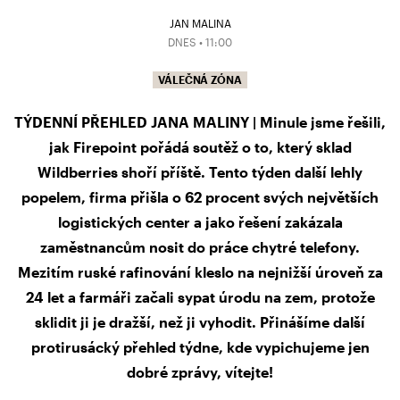
JAN MALINA
DNES • 11:00
VÁLEČNÁ ZÓNA
TÝDENNÍ PŘEHLED JANA MALINY | Minule jsme řešili,
jak Firepoint pořádá soutěž o to, který sklad
Wildberries shoří příště. Tento týden další lehly
popelem, firma přišla o 62 procent svých největších
logistických center a jako řešení zakázala
zaměstnancům nosit do práce chytré telefony.
Mezitím ruské rafinování kleslo na nejnižší úroveň za
24 let a farmáři začali sypat úrodu na zem, protože
sklidit ji je dražší, než ji vyhodit. Přinášíme další
protirusácký přehled týdne, kde vypichujeme jen
dobré zprávy, vítejte!