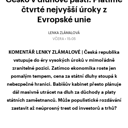
čtvrté nejvyšší úroky z
Evropské unie
LENKA ZLÁMALOVÁ
VČERA • 15:05
KOMENTÁŘ LENKY ZLÁMALOVÉ | Česká republika
vstupuje do éry vysokých úroků v mimořádně
zranitelné pozici. Zatímco ekonomika roste jen
pomalým tempem, cena za státní dluhy stoupá k
nebezpečné hranici. Babišův kabinet přesto plánuje
dál masivně utrácet na dluh za důchody a platy
státních zaměstnanců. Může populistické rozdávání
zastavit až neúprosný trest od investorů a trhů?