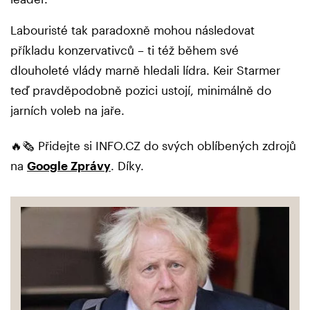
Labouristé tak paradoxně mohou následovat
příkladu konzervativců – ti též během své
dlouholeté vlády marně hledali lídra. Keir Starmer
teď pravděpodobně pozici ustojí, minimálně do
jarních voleb na jaře.
🔥🗞️ Přidejte si INFO.CZ do svých oblíbených zdrojů
na
Google Zprávy
. Díky.