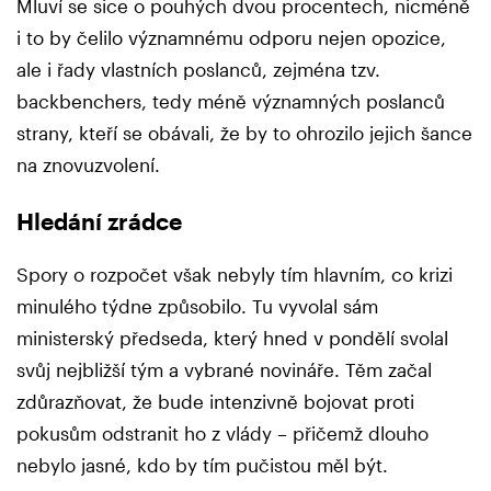
Mluví se sice o pouhých dvou procentech, nicméně
i to by čelilo významnému odporu nejen opozice,
ale i řady vlastních poslanců, zejména tzv.
backbenchers, tedy méně významných poslanců
strany, kteří se obávali, že by to ohrozilo jejich šance
na znovuzvolení.
Hledání zrádce
Spory o rozpočet však nebyly tím hlavním, co krizi
minulého týdne způsobilo. Tu vyvolal sám
ministerský předseda, který hned v pondělí svolal
svůj nejbližší tým a vybrané novináře. Těm začal
zdůrazňovat, že bude intenzivně bojovat proti
pokusům odstranit ho z vlády – přičemž dlouho
nebylo jasné, kdo by tím pučistou měl být.