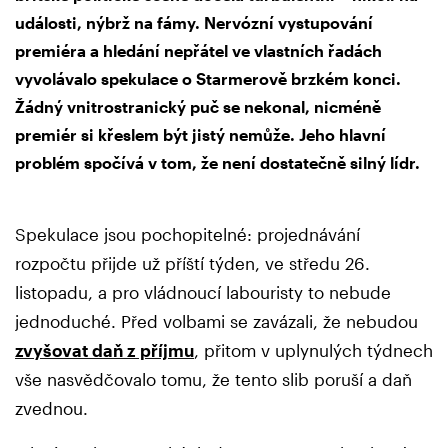
události, nýbrž na fámy. Nervózní vystupování
premiéra a hledání nepřátel ve vlastních řadách
vyvolávalo spekulace o Starmerově brzkém konci.
Žádný vnitrostranický puč se nekonal, nicméně
premiér si křeslem být jistý nemůže. Jeho hlavní
problém spočívá v tom, že není dostatečně silný lídr.
Spekulace jsou pochopitelné: projednávání
rozpočtu přijde už příští týden, ve středu 26.
listopadu, a pro vládnoucí labouristy to nebude
jednoduché. Před volbami se zavázali, že nebudou
zvyšovat daň z příjmu
, přitom v uplynulých týdnech
vše nasvědčovalo tomu, že tento slib poruší a daň
zvednou.