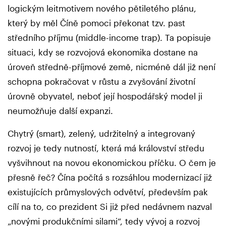
logickým leitmotivem nového pětiletého plánu,
který by měl Číně pomoci překonat tzv. past
středního příjmu (middle-income trap). Ta popisuje
situaci, kdy se rozvojová ekonomika dostane na
úroveň středně-příjmové země, nicméně dál již není
schopna pokračovat v růstu a zvyšování životní
úrovně obyvatel, neboť její hospodářský model ji
neumožňuje další expanzi.
Chytrý (smart), zelený, udržitelný a integrovaný
rozvoj je tedy nutností, která má království středu
vyšvihnout na novou ekonomickou příčku. O čem je
přesně řeč? Čína počítá s rozsáhlou modernizací již
existujících průmyslových odvětví, především pak
cílí na to, co prezident Si již před nedávnem nazval
„novými produkčními silami“, tedy vývoj a rozvoj