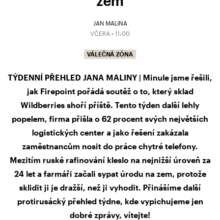
zem
JAN MALINA
VČERA • 11:00
VÁLEČNÁ ZÓNA
TÝDENNÍ PŘEHLED JANA MALINY | Minule jsme řešili,
jak Firepoint pořádá soutěž o to, který sklad
Wildberries shoří příště. Tento týden další lehly
popelem, firma přišla o 62 procent svých největších
logistických center a jako řešení zakázala
zaměstnancům nosit do práce chytré telefony.
Mezitím ruské rafinování kleslo na nejnižší úroveň za
24 let a farmáři začali sypat úrodu na zem, protože
sklidit ji je dražší, než ji vyhodit. Přinášíme další
protirusácký přehled týdne, kde vypichujeme jen
dobré zprávy, vítejte!