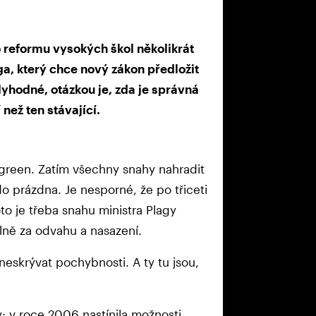
eformu vysokých škol několikrát
ga, který chce nový zákon předložit
yhodné, otázkou je, zda je správná
než ten stávající.
rgreen. Zatím všechny snahy nahradit
do prázdna. Je nesporné, že po třiceti
to je třeba snahu ministra Plagy
málně za odvahu a nasazení.
neskrývat pochybnosti. A ty tu jsou,
: v roce 2006 nastínila možnosti