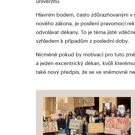
univerzitu.
Hlavním bodem, často zdůrazňovaným v 
nového zákona, je posílení pravomocí re
odvolávat děkany. To je téma jistě vděčn
vzhledem k případům z poslední doby.
Nicméně pokud by motivací pro tuto změn
a jeden excentrický děkan, kvůli kterém
také nový předpis, že se ve sněmovně nes