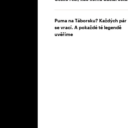
Puma na Táborsku? Každých pár 
se vrací. A pokaždé té legendě
uvěříme