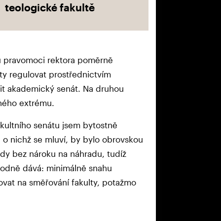
teologické fakultě
sou pravomoci rektora poměrně
y regulovat prostřednictvím
lit akademický senát. Na druhou
čného extrému.
akultního senátu jsem bytostně
, o nichž se mluví, by bylo obrovskou
edy bez nároku na náhradu, tudíž
ě hodně dává: minimálně snahu
ovat na směřování fakulty, potažmo