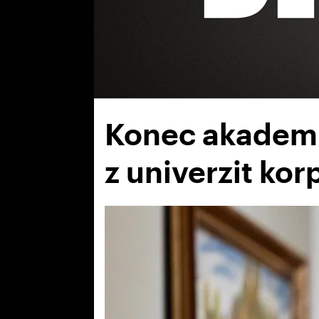
Konec akademi
z univerzit kor