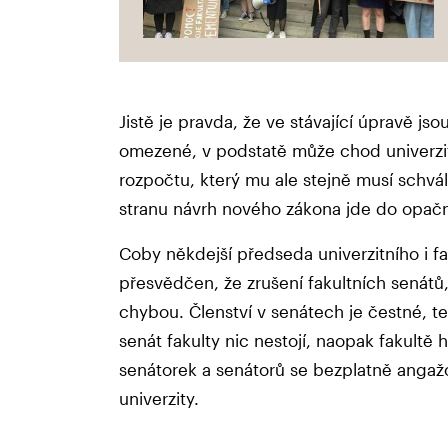
Jistě je pravda, že ve stávající úpravě j
omezené, v podstatě může chod univerzit
rozpočtu, který mu ale stejně musí schvá
stranu návrh nového zákona jde do opa
Coby někdejší předseda univerzitního i f
přesvědčen, že zrušení fakultních senátů
chybou. Členství v senátech je čestné, t
senát fakulty nic nestojí, naopak fakult
senátorek a senátorů se bezplatně angaž
univerzity.