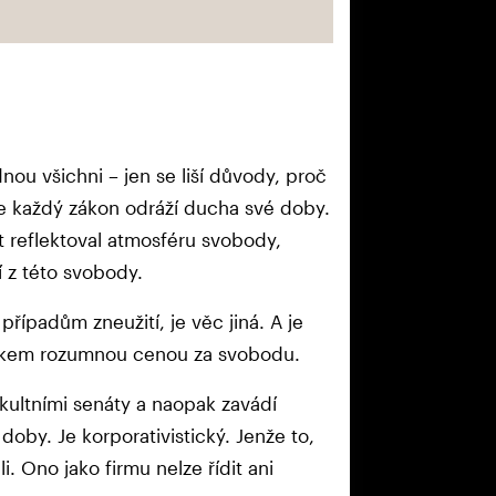
nou všichni – jen se liší důvody, proč
že každý zákon odráží ducha své doby.
t reflektoval atmosféru svobody,
í z této svobody.
případům zneužití, je věc jiná. A je
celkem rozumnou cenou za svobodu.
kultními senáty a naopak zavádí
 doby. Je korporativistický. Jenže to,
li. Ono jako firmu nelze řídit ani