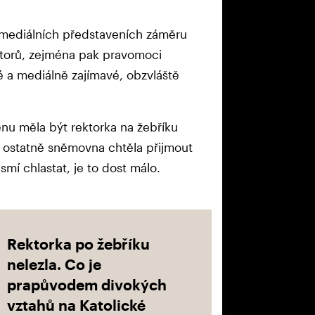
mediálních představeních záměru
ktorů, zejména pak pravomoci
é a mediálně zajímavé, obzvláště
u měla být rektorka na žebříku
u ostatně sněmovna chtěla přijmout
mí chlastat, je to dost málo.
Rektorka po žebříku
nelezla. Co je
prapůvodem divokých
vztahů na Katolické