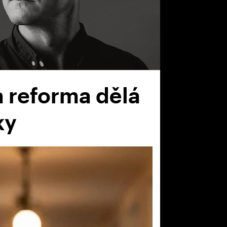
 reforma dělá
ky