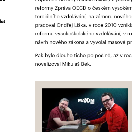
reformy Zpráva OECD o českém vysokém šk
terciálního vzdělávání, na záměru novéh
let
pracoval Ondřej Liška, v roce 2010 vznikl
reformu vysokoškolského vzdělávání, v ro
návrh nového zákona a vyvolal masové pr
Pak bylo dlouho ticho po pěšině, až v r
novelizoval Mikuláš Bek.