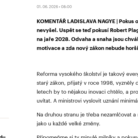
01. 06. 2026 • 08:00
KOMENTÁŘ LADISLAVA NAGYE | Pokus o r
nevyšel. Uspět se teď pokusí Robert Pla
na jaře 2028. Odvaha a snaha jsou chvál
motivace a zda nový zákon nebude horší 
Reforma vysokého školství je takový eve
starý zákon, přijatý v roce 1998, vyzněly 
letech by to nějakou inovaci chtělo, a pro
uvítat. A ministrovi vyslovit uznání mini
Na druhou stranu je třeba nezamlčovat a 
jako u každé velké změny.
Připomeňme si ty minulé milníky a pokusy
udu