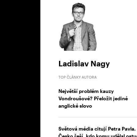
Ladislav Nagy
TOP ČLÁNKY AUTORA
Největší problém kauzy
Vondroušové? Přeložit jediné
anglické slovo
Světová média citují Petra Pavla.
Česko řeší, kdo komu udělal ost