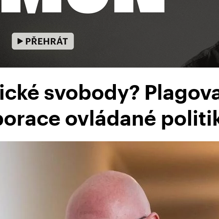
cké svobody? Plagova
porace ovládané politi